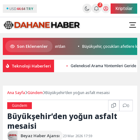
2
Kriptolar
USD
44.64 TRY
Son Eklenenler
ro’da start Başkan Büyükakın’dan
Büyükşehir, çocukları afetlere karşı 
Teknoloji Haberleri
Geleneksel Arama Yöntemleri Geride Ka
Ana Sayfa
Gündem
Büyükşehir’den yoğun asfalt mesaisi
Gündem
0
Büyükşehir’den yoğun asfalt
mesaisi
Beyaz Haber Ajansı
23 Mar 2026 17:59