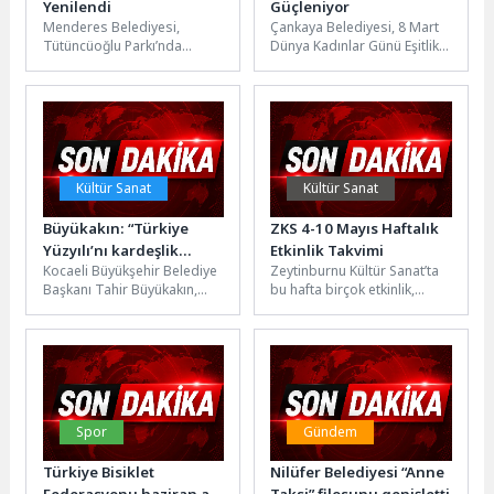
Yenilendi
Güçleniyor
Menderes Belediyesi,
Çankaya Belediyesi, 8 Mart
Tütüncüoğlu Parkı’nda
Dünya Kadınlar Günü Eşitlik
yenileme çalışması
ve Farkındalık Ayı
gerçekleştirdi.Menderes
kapsamında kadınlara
Belediyesi, Cüneytbey
yönelik çalışmalarını...
Mahallesi’nde yer alan
Tütüncüoğlu Parkı’nda
yenileme...
Kültür Sanat
Kültür Sanat
Büyükakın: “Türkiye
ZKS 4-10 Mayıs Haftalık
Yüzyılı’nı kardeşlik
Etkinlik Takvimi
Kocaeli Büyükşehir Belediye
Zeytinburnu Kültür Sanat’ta
harcıyla inşa edeceğiz”
Başkanı Tahir Büyükakın,
bu hafta birçok etkinlik,
Bal-Türk Derneği ile birlikte
Zeytinburnu Kültür Sanat’ta
düzenlenen 10. Uluslararası
sanatseverleri bekliyor.
Hıdırellez Bayramı’na...
Zeytinburnu Kültür Sanat;...
Spor
Gündem
Türkiye Bisiklet
Nilüfer Belediyesi “Anne
Federasyonu haziran ayı
Taksi” filosunu genişletti