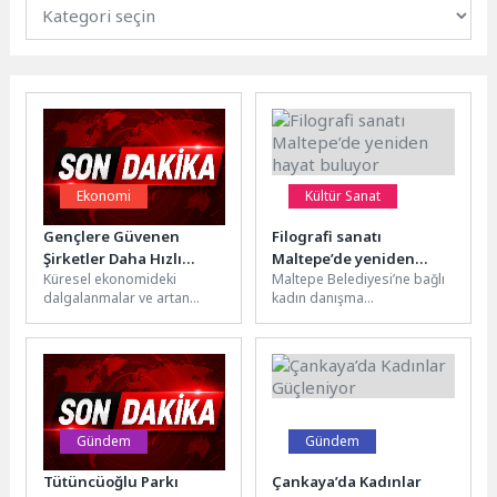
Ekonomi
Kültür Sanat
Gençlere Güvenen
Filografi sanatı
Şirketler Daha Hızlı
Maltepe’de yeniden
Küresel ekonomideki
Maltepe Belediyesi’ne bağlı
Büyüyor
hayat buluyor
dalgalanmalar ve artan
kadın danışma
maliyet baskısı, şirketleri
merkezlerinde kadınlara
daha kontrollü ve esnek iş
yönelik sanatın farklı
modellerine yöneltiyor....
dallarında kurslar
düzenleniyor. Maltepe
Belediyesi...
Gündem
Gündem
Tütüncüoğlu Parkı
Çankaya’da Kadınlar