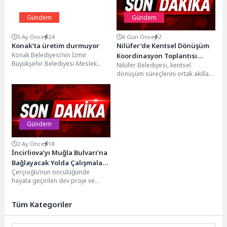
Gündem
Gündem
5 Ay Önce
24
6 Gün Önce
2
Konak’ta üretim durmuyor
Nilüfer’de Kentsel Dönüşüm
Konak Belediyesi’nin İzmir
Koordinasyon Toplantısı
Büyükşehir Belediyesi Meslek
Nilüfer Belediyesi, kentsel
yapıldı
Fabrikası işbirliğiyle Toros Sosyal
dönüşüm süreçlerini ortak akılla
Tesisleri’nde gerçekleştireceği
yönetmek ve örnek bir model
Temel Pastacılık Eğitimi...
oluşturmak amacıyla Kentsel...
Gündem
2 Ay Önce
18
İncirliova’yı Muğla Bulvarı’na
Bağlayacak Yolda Çalışmalar
Çerçioğlu’nun öncülüğünde
Sürüyor
hayata geçirilen dev proje ve
yatırımlar, 17 ilçenin tamamında
eş zamanlı olarak vatandaşlarla...
Tüm Kategoriler