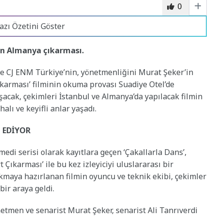
0
azı Özetini Göster
an Almanya çıkarması.
ve CJ ENM Türkiye’nin, yönetmenliğini Murat Şeker’in
ıkarması’ filminin okuma provası Suadiye Otel’de
uşacak, çekimleri İstanbul ve Almanya’da yapılacak filmin
alı ve keyifli anlar yaşadı.
 EDİYOR
edi serisi olarak kayıtlara geçen ‘Çakallarla Dans’,
t Çıkarması’ ile bu kez izleyiciyi uluslararası bir
kmaya hazırlanan filmin oyuncu ve teknik ekibi, çekimler
ir araya geldi.
netmen ve senarist Murat Şeker, senarist Ali Tanrıverdi