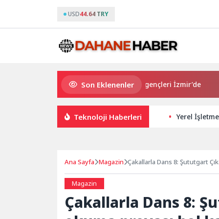
USD
44.64 TRY
Son Eklenenler
Avrupa Drama Buluşmaları gençleri İzmir’de
“Aşk Te
Teknoloji Haberleri
Yerel İşletm
Ana Sayfa
Magazin
Çakallarla Dans 8: Şututgart Çı
Magazin
Çakallarla Dans 8: Ş