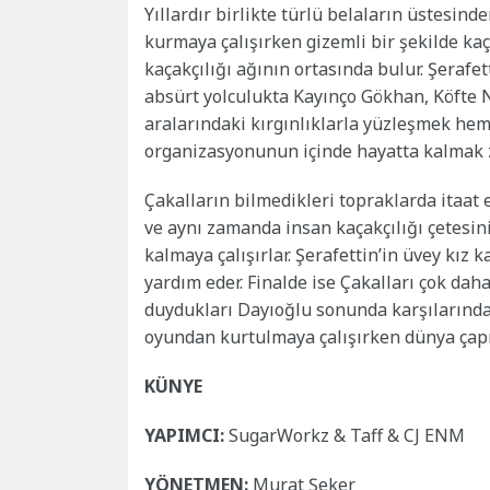
Yıllardır birlikte türlü belaların üstesind
kurmaya çalışırken gizemli bir şekilde kaç
kaçakçılığı ağının ortasında bulur. Şeraf
absürt yolculukta Kayınço Gökhan, Köfte 
aralarındaki kırgınlıklarla yüzleşmek hem
organizasyonunun içinde hayatta kalmak z
Çakalların bilmedikleri topraklarda itaat 
ve aynı zamanda insan kaçakçılığı çetesin
kalmaya çalışırlar. Şerafettin’in üvey kız 
yardım eder. Finalde ise Çakalları çok daha
duydukları Dayıoğlu sonunda karşılarında
oyundan kurtulmaya çalışırken dünya çapın
KÜNYE
YAPIMCI:
SugarWorkz & Taff & CJ ENM
YÖNETMEN:
Murat Şeker