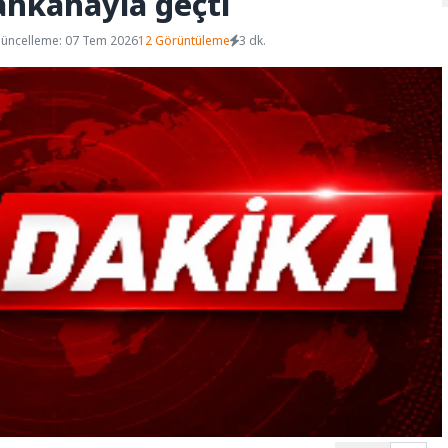
ahkahayla geçti
üncelleme: 07 Tem 2026
12 Görüntüleme
3 dk.