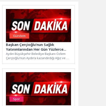
Gündem
Başkan Çerçioğlu’nun Sağlık
Yatırımlarından Her Gün Yüzlerce
Vatandaş Faydalanıyor
Aydın Büyükşehir Belediye Başkanı Özlem
Çerçioğlu’nun Aydın’a kazandırdığı Ağız ve Diş
Sağlığı Poliklinikleri, ücretsiz sağlık...
Spor