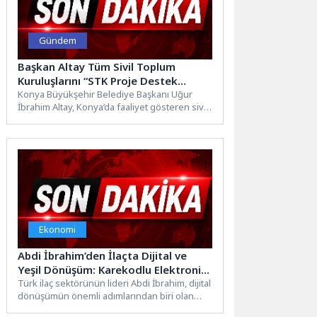
Gündem
Başkan Altay Tüm Sivil Toplum
Kuruluşlarını “STK Proje Destek
Programı”na Başvurmaya Davet Etti
Konya Büyükşehir Belediye Başkanı Uğur
İbrahim Altay, Konya’da faaliyet gösteren sivil
toplum kuruluşlarına destek sağlamak...
Ekonomi
Abdi İbrahim’den İlaçta Dijital ve
Yeşil Dönüşüm: Karekodlu Elektronik
Kullanma Talimatı (e-KT) Dönemi
Türk ilaç sektörünün lideri Abdi İbrahim, dijital
dönüşümün önemli adımlarından biri olan
Başladı
Karekod Projesi’ni hayata...