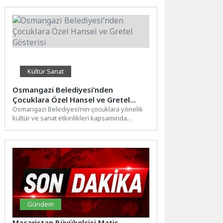
Kültür Sanat
Osmangazi Belediyesi’nden
Çocuklara Özel Hansel ve Gretel
Gösterisi
Osmangazi Belediyesi’nin çocuklara yönelik
kültür ve sanat etkinlikleri kapsamında
düzenlediği Hansel ve Gretel oyunu,
çocuklara...
Gündem
Macaristan Büyükelçisi Matis,