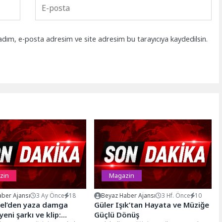
adım, e-posta adresim ve site adresim bu tarayıcıya kaydedilsin.
zin
Magazin
ber Ajansı
3 Ay Önce
18
Beyaz Haber Ajansı
3 Hf. Önce
10
sel’den yaza damga
Güler Işık’tan Hayata ve Müziğe
eni şarkı ve klip:
Güçlü Dönüş