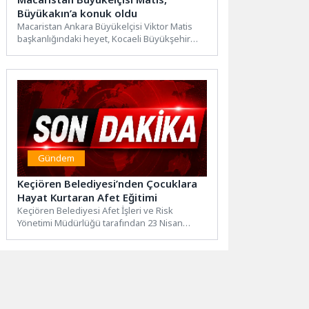
Büyükakın’a konuk oldu
Macaristan Ankara Büyükelçisi Viktor Matis
başkanlığındaki heyet, Kocaeli Büyükşehir
Belediye Başkanı Tahir Büyükakın’a konuk
oldu....
Gündem
Keçiören Belediyesi’nden Çocuklara
Hayat Kurtaran Afet Eğitimi
Keçiören Belediyesi Afet İşleri ve Risk
Yönetimi Müdürlüğü tarafından 23 Nisan
haftasında geleceğin büyükleri olan...