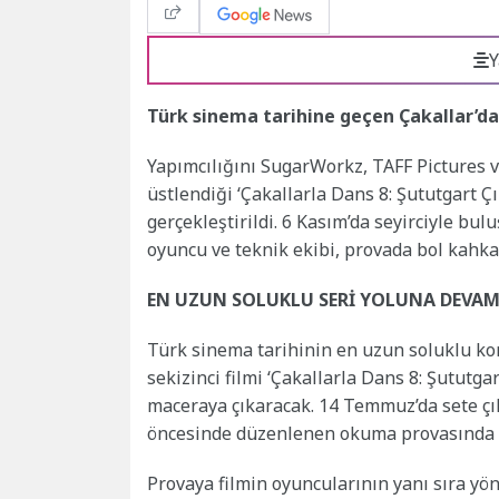
Y
Türk sinema tarihine geçen Çakallar’d
Yapımcılığını SugarWorkz, TAFF Pictures 
üstlendiği ‘Çakallarla Dans 8: Şututgart Ç
gerçekleştirildi. 6 Kasım’da seyirciyle bul
oyuncu ve teknik ekibi, provada bol kahkah
EN UZUN SOLUKLU SERİ YOLUNA DEVAM
Türk sinema tarihinin en uzun soluklu kom
sekizinci filmi ‘Çakallarla Dans 8: Şututgar
maceraya çıkaracak. 14 Temmuz’da sete çı
öncesinde düzenlenen okuma provasında b
Provaya filmin oyuncularının yanı sıra yö