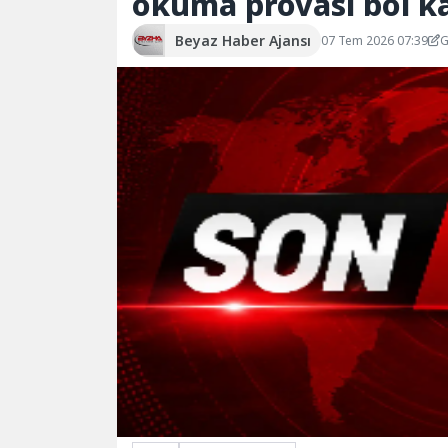
okuma provası bol k
Beyaz Haber Ajansı
07 Tem 2026 07:39
G