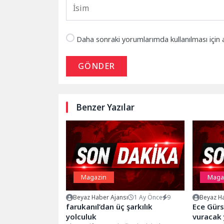
Daha sonraki yorumlarımda kullanılması için 
GÖNDER
Benzer Yazılar
Magazin
Maga
Beyaz Haber Ajansı
1 Ay Önce
9
Beyaz Ha
farukanıl’dan üç şarkılık
Ece Gür
yolculuk
vuracak y