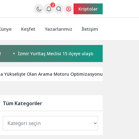
2
Kriptolar
Künye
Keşfet
Yazarlarımız
İletişim
mir Yurttaş Meclisi 15 ilçeye ulaştı
Buca’da kadınlar buluş
da Yükselişte Olan Arama Motoru Optimizasyonu Trendleri
Tüm Kategoriler