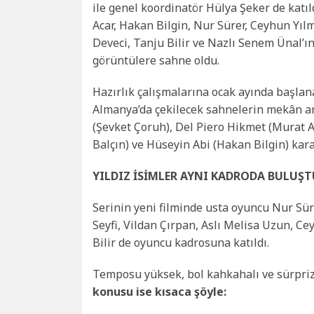
ile genel koordinatör Hülya Şeker de katı
Acar, Hakan Bilgin, Nur Sürer, Ceyhun Yıl
Deveci, Tanju Bilir ve Nazlı Senem Ünal’ı
görüntülere sahne oldu.
Hazırlık çalışmalarına ocak ayında başlana
Almanya’da çekilecek sahnelerin mekân a
(Şevket Çoruh), Del Piero Hikmet (Murat 
Balçın) ve Hüseyin Abi (Hakan Bilgin) kara
YILDIZ İSİMLER AYNI KADRODA BULUŞT
Serinin yeni filminde usta oyuncu Nur Sür
Seyfi, Vildan Çırpan, Aslı Melisa Uzun, C
Bilir de oyuncu kadrosuna katıldı.
Temposu yüksek, bol kahkahalı ve sürpriz
konusu ise kısaca şöyle: