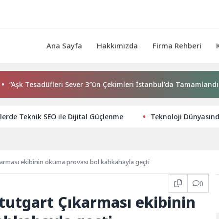
Ana Sayfa
Hakkımızda
Firma Rehberi
sadüfleri Sever 3″ün Çekimleri İstanbul’da Tamamlandı!
İz
elerde Teknik SEO ile Dijital Güçlenme
Teknoloji Dünyasın
karması ekibinin okuma provası bol kahkahayla geçti
0
ututgart Çıkarması ekibinin