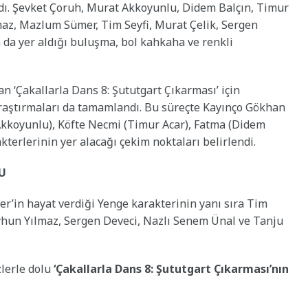
ldı. Şevket Çoruh, Murat Akkoyunlu, Didem Balçın, Timur
maz, Mazlum Sümer, Tim Seyfi, Murat Çelik, Sergen
n da yer aldığı buluşma, bol kahkaha ve renkli
n ‘Çakallarla Dans 8: Şututgart Çıkarması’ için
raştırmaları da tamamlandı. Bu süreçte Kayınço Gökhan
Akkoyunlu), Köfte Necmi (Timur Acar), Fatma (Didem
kterlerinin yer alacağı çekim noktaları belirlendi.
U
er’in hayat verdiği Yenge karakterinin yanı sıra Tim
eyhun Yılmaz, Sergen Deveci, Nazlı Senem Ünal ve Tanju
lerle dolu
‘Çakallarla Dans 8: Şututgart Çıkarması’nın