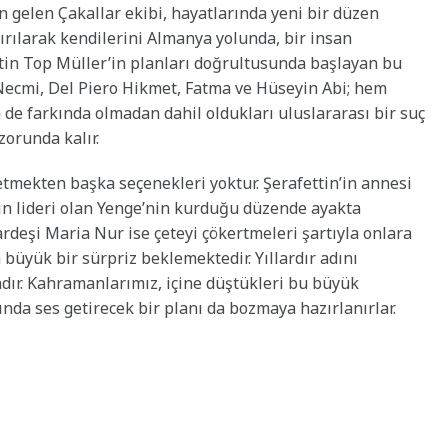
en gelen Çakallar ekibi, hayatlarında yeni bir düzen
ırılarak kendilerini Almanya yolunda, bir insan
ettin Top Müller’in planları doğrultusunda başlayan bu
Necmi, Del Piero Hikmet, Fatma ve Hüseyin Abi; hem
 de farkında olmadan dahil oldukları uluslararası bir suç
orunda kalır.
etmekten başka seçenekleri yoktur. Şerafettin’in annesi
in lideri olan Yenge’nin kurduğu düzende ayakta
kardeşi Maria Nur ise çeteyi çökertmeleri şartıyla onlara
 büyük bir sürpriz beklemektedir. Yıllardır adını
dır. Kahramanlarımız, içine düştükleri bu büyük
da ses getirecek bir planı da bozmaya hazırlanırlar.