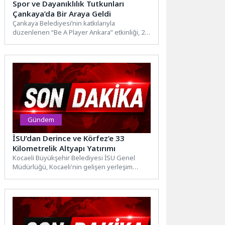
Spor ve Dayanıklılık Tutkunları
Çankaya’da Bir Araya Geldi
Çankaya Belediyesi’nin katkılarıyla
düzenlenen “Be A Player Ankara” etkinliği, 21
Haziran’da Gölbaşı’ndaki Mogan Gölü Yelken
Adası’nda...
Gündem
İSU’dan Derince ve Körfez’e 33
Kilometrelik Altyapı Yatırımı
Kocaeli Büyükşehir Belediyesi İSU Genel
Müdürlüğü, Kocaeli'nin gelişen yerleşim
alanlarında altyapı yatırımlarını aralıksız
sürdürüyor. Bu...