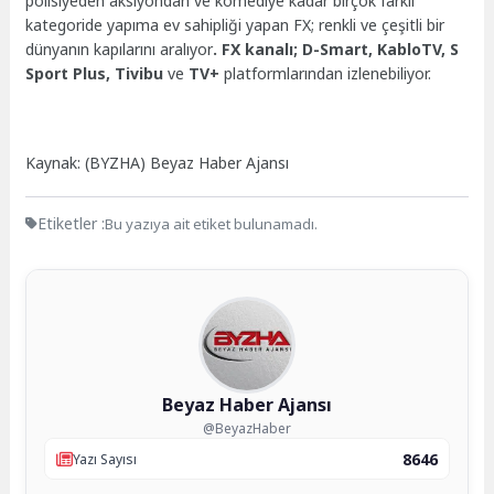
polisiyeden aksiyondan ve komediye kadar birçok farklı
kategoride yapıma ev sahipliği yapan FX; renkli ve çeşitli bir
dünyanın kapılarını aralıyor
. FX kanalı; D-Smart, KabloTV,
S
Sport Plus, Tivibu
ve
TV+
platformlarından izlenebiliyor.
Kaynak: (BYZHA) Beyaz Haber Ajansı
Etiketler :
Bu yazıya ait etiket bulunamadı.
Beyaz Haber Ajansı
@BeyazHaber
8646
Yazı Sayısı