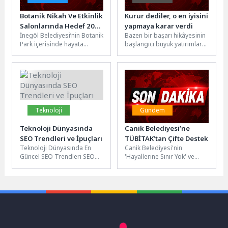
Botanik Nikah Ve Etkinlik
Kurur dediler, o en iyisini
Salonlarında Hedef 2027
yapmaya karar verdi
İnegöl Belediyesi’nin Botanik
Bazen bir başarı hikâyesinin
Yazı
Park içerisinde hayata
başlangıcı büyük yatırımlar
geçirmek adına çalışmalara
ya da uzun planlar değil,
başladığı Nikah ve Etkinlik
duyulan tek bir...
Salonları projesinde...
Teknoloji
Gündem
Teknoloji Dünyasında
Canik Belediyesi’ne
SEO Trendleri ve İpuçları
TÜBİTAK’tan Çifte Destek
Teknoloji Dünyasında En
Canik Belediyesi'nin
Güncel SEO Trendleri SEO
'Hayallerine Sınır Yok' ve
dünyası sürekli olarak
'Enerji Avcıları' projelerine
değişiyor ve gelişiyor. Web
TÜBİTAK'tan destek geldi.
sitenizin...
Canik Belediyesi'nin özel...