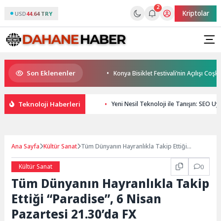
2
Kriptolar
USD
44.64 TRY
Son Eklenenler
ese uygun bir tedavi değil!
Konya Bisiklet Festivali’nin Açılışı Coşkuyl
Teknoloji Haberleri
Yeni Nesil Teknoloji ile Tanışın: SEO Uyu
Ana Sayfa
Kültür Sanat
Tüm Dünyanın Hayranlıkla Takip Ettiği
“Paradise”, 6 Nisan Pazartesi 21.30’da FX
Ekranlarında Başlıyor!
Kültür Sanat
0
Tüm Dünyanın Hayranlıkla Takip
Ettiği “Paradise”, 6 Nisan
Pazartesi 21.30’da FX