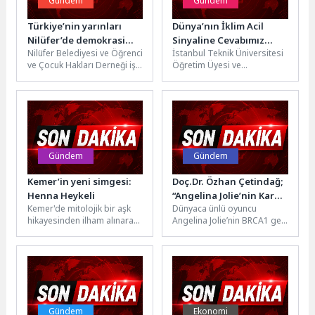
Gündem
Gündem
Türkiye’nin yarınları
Dünya’nın İklim Acil
Nilüfer’de demokrasi
Sinyaline Cevabımız
Nilüfer Belediyesi ve Öğrenci
İstanbul Teknik Üniversitesi
provası yaptı
Güçleniyor
ve Çocuk Hakları Derneği iş
Öğretim Üyesi ve
birliğiyle düzenlenen ‘Meclis
Sürdürülebilir Üretim ve
Simülasyonu’ etkinliği,
Tüketim Derneği (SÜT-D)
gençlerin...
Başkanı Prof. Dr....
Gündem
Gündem
Kemer’in yeni simgesi:
Doç.Dr. Özhan Çetindağ;
Henna Heykeli
“Angelina Jolie’nin Kararı
Kemer'de mitolojik bir aşk
Dünyaca ünlü oyuncu
Meme Kanserinde
hikayesinden ilham alınarak
Angelina Jolie’nin BRCA1 gen
Küresel Farkındalık
hazırlanan Henna Heykeli,
mutasyonu taşıdığını
Yarattı”
Çınarlı Kavşağı'ndaki yerini
açıklamasının ardından
aldı. Kemer Belediyesi'nin...
koruyucu amaçla yaptırdığı
subkutan...
Gündem
Ekonomi