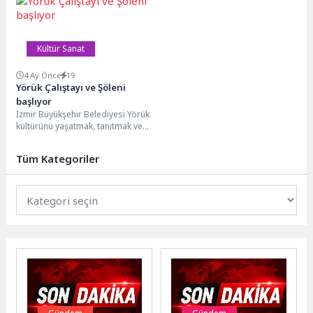
Atölyesi”, çocukların doğadan
İstanbul’a taşındı....
toplanan materyalleri sanat
eserine...
Kültür Sanat
4 Ay Önce
19
Yörük Çalıştayı ve Şöleni
başlıyor
İzmir Büyükşehir Belediyesi Yörük
kültürünü yaşatmak, tanıtmak ve
gelecek kuşaklara aktarmak
amacıyla 11-12 Nisan tarihleri...
Tüm Kategoriler