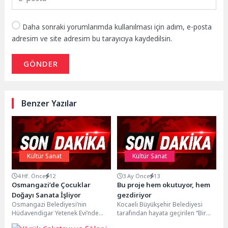
Daha sonraki yorumlarımda kullanılması için adım, e-posta
adresim ve site adresim bu tarayıcıya kaydedilsin.
GÖNDER
Benzer Yazılar
Kültür Sanat
Kültür Sanat
4 Hf. Önce
12
3 Ay Önce
13
Osmangazi’de Çocuklar
Bu proje hem okutuyor, hem
Doğayı Sanata İşliyor
gezdiriyor
Osmangazi Belediyesi’nin
Kocaeli Büyükşehir Belediyesi
Hüdavendigar Yetenek Evi’nde
tarafından hayata geçirilen “Bir
başlattığı “Orman Sanatları
Kitap, Bir Şehir, Bir Yazar Projesi”