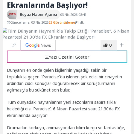
Ekranlarında Başlıyor!
Beyaz Haber Ajansı
03 Nis 2026 08:41
Güncelleme: 03 Nis 2026
23 Görüntüleme
1 dk.
0
Yazı Özetini Göster
Dünyanın en önde gelen kişilerinin yaşadığı sakin bir
toplulukta geçen “Paradise”da işlenen şok edici bir cinayetin
ardından ciddi sonuçlar doğurabilecek bir soruşturmanın
açılmasıyla bu sükûnet son bulur.
Tüm dünyadaki hayranlarının yeni sezonlarını sabırsızlıkla
beklediği dizi ‘Paradise’, 6 Nisan Pazartesi saat 21.30’da FX
ekranlarında başlıyor!
Dramadan korkuya, animasyondan bilim kurgu ve fantastiğe,