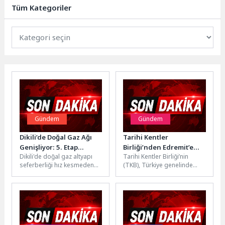
başladı. Bu kapsamda, 12
Tüm Kategoriler
Temmuz’a...
Gündem
Gündem
Dikili’de Doğal Gaz Ağı
Tarihi Kentler
Genişliyor: 5. Etap
Birliği’nden Edremit’e
Dikili'de doğal gaz altyapı
Tarihi Kentler Birliği’nin
Çalışmaları Hız
kültürel miras desteği
seferberliği hız kesmeden
(TKB), Türkiye genelinde
Kesmeden Başladı
devam ediyor. Dikili
tarihi ve kültürel mirasın
Belediyesi ve İZMİRGAZ iş
korunmasına yönelik
birliğiyle...
hazırlanan projeler için...