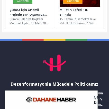
Gündem
Gündem
Çumra İçin Önemli
Milletin Zaferi 10.
Projede Yeni Aşamaya
Yılında
Çumra Belediye Başkanı
15 Temmuz Demokrasi ve
Gelindi
Mehmet Aydın, 28 Mart 2026
Milli Birlik Günü’nün 10.yıl
tarihinde ilçeyi ziyaret eden
dönümünde İznikliler Milli
İçişleri Bakanı Mustafa...
İrade Meydanında buluştu.
Milli...
Dezenformasyonla Mücadele Politikamız
Yayınlanan haberler doğruluk ilkesi gözetilerek hazırlanır. Buna
Çerez
rağmen bazı içeriklerde eksik, hatalı veya güncelliğini yitirmiş
Kullanı
bilgiler bulunabilir.Yanlış veya yanıltıcı olduğunu düşündüğünüz