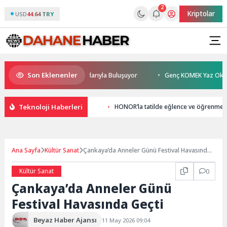
2
Kriptolar
USD
44.64 TRY
Son Eklenenler
han Sönmez TESAK’ta Okurlarıyla Buluşuyor
Genç KOMEK Yaz Okulu Öğre
Teknoloji Haberleri
HONOR’la tatilde eğlence ve öğrenme 
Ana Sayfa
Kültür Sanat
Çankaya’da Anneler Günü Festival Havasında
Geçti
Kültür Sanat
0
Çankaya’da Anneler Günü
Festival Havasında Geçti
Beyaz Haber Ajansı
11 May 2026 09:04