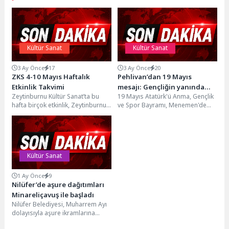
Kültür Sanat
Kültür Sanat
3 Ay Önce
17
3 Ay Önce
20
ZKS 4-10 Mayıs Haftalık
Pehlivan’dan 19 Mayıs
Etkinlik Takvimi
mesajı: Gençliğin yanında
Zeytinburnu Kültür Sanat’ta bu
19 Mayıs Atatürk'ü Anma, Gençlik
olmak, geleceğe sahip
hafta birçok etkinlik, Zeytinburnu
ve Spor Bayramı, Menemen'de
çıkmaktır
Kültür Sanat’ta sanatseverleri
gençlerin, öğrencilerin ve
bekliyor. Zeytinburnu Kültür
vatandaşların katılımıyla
Sanat;...
kutlandı....
Kültür Sanat
1 Ay Önce
9
Nilüfer’de aşure dağıtımları
Minareliçavuş ile başladı
Nilüfer Belediyesi, Muharrem Ayı
dolayısıyla aşure ikramlarına
Minareliçavuş Mahallesi ile