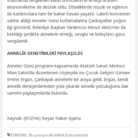
stantlarda sergilenen kadın üreticilerin el emeği ürünleri
ekonomilerine de destek oldu. Etkinliklerde müzik ve eğlence
de katılımcılara tam bir bahar havası yaşattı. Lakırtı konserinin
sahne aldığı Anneler Günü kutlamalarına Çankayalılar yoğun
ilgi gösterdi. Belediye Başkan Yardımcısı Mesut Akıncı’nın da
katıldığı şenlikte annelerin emeği, sevgisi ve birleştirici gücü
vurgulandı.
ANNELİK DENEYİMLERİ PAYLAŞILDI
Anneler Günü programı kapsamında Atatürk Sanat Merkezi
Mavi Salon’da düzenlenen söyleşide ise Çocuk Gelişim Uzmanı
Emine Ergün, Çankayalı annelerle bir araya geldi. Ergün, kendi
annelik deneyimlerinden yola çıkarak annelik yolculuğuna dair
samimi paylaşımlarda bulundu.
Kaynak: (BYZHA) Beyaz Haber Ajansı
Etiketler :
Bu yazıya ait etiket bulunamadı.