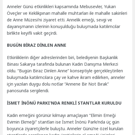
Anneler Günü etkinlikleri kapsamında Mebusevler, Yukarı
Öveçler ve Keklikpınarı mahalle muhtarları ile mahalle sakinleri
de Anne Müzesi’ni ziyaret etti. Annelik emeği, sevgi ve
dayanışmanın izlerinin konuşulduğu buluşmada katılımcılar
birlikte keyifli vakit geçirdi.
BUGÜN BİRAZ DİNLEN ANNE
Etkinliklerin diğer adreslerinden biri, belediyenin Başkanlık
Binası Sakarya tarafında bulunan Kadın Danışma Merkezi
oldu. “Bugün Biraz Dinlen Anne” konseptiyle gerçekleştirilen
buluşmada katılımcılara çay ve kahve ikram edilirken, anneler
için yazılan duygu dolu notlar “Annene Bir Not Bırak”
panosunda sergilendi.
İSMET İNÖNÜ PARKI’NDA RENKLİ STANTLAR KURULDU
Kadın emeğini görünür kılmayı amaçlayan “Elimin Emeği
Evimin Ekmeği” stantları ise İsmet İnönü Parkı’nda üç gün
boyunca ziyaretçilerle buluştu. Anneler Günü’ne özel kurulan