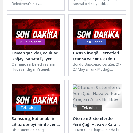
Belediyesi’nin ev
sosyal belediyecilik
sahipliğinde Avrupa
uygulamalarıyla
Birliği’nin desteklediği
vatandaşların yanında
CLIMAAX-MUHIR Projesi
olmaya devam ediyor. Aydın
kapanış toplantısı
Büyükşehir Belediye
düzenlendi. Antalya
Başkanı...
Büyükşehir...
Kültür Sanat
Kültür Sanat
Osmangazi’de Çocuklar
Gastro İnegöl Lezzetleri
Doğayı Sanata İşliyor
Fransa’ya Konuk Oldu
Osmangazi Belediyesi’nin
Bordo Başkonsolosluğu, 21-
Hüdavendigar Yetenek
27 Mayıs Türk Mutfağı
Evi’nde başlattığı “Orman
Haftası kapsamında Gastro
Sanatları Atölyesi”,
İnegöl iş birliğinde aşçılık ve
çocukların doğadan
otelcilik...
toplanan materyalleri sanat
eserine...
Teknoloji
Teknoloji
Samsung, katlanabilir
Otonom Sistemlerde
cihaz deneyiminde yeni
Yeni Çağ: Hava ve Kara
Bir dönem geleceğin
TEKNOFEST kapsamında bu
dönemin sinyallerini
Araçları Artık Birlikte