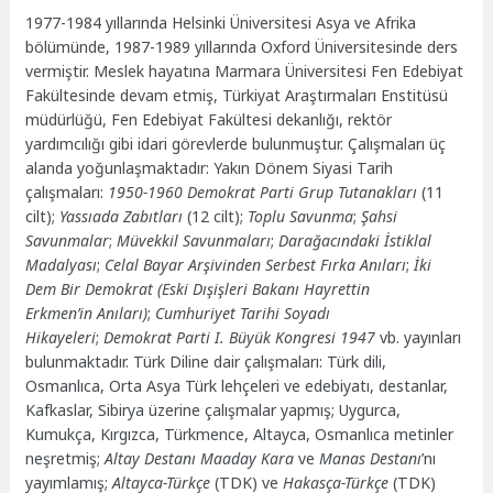
1977-1984 yıllarında Helsinki Üniversitesi Asya ve Afrika
bölümünde, 1987-1989 yıllarında Oxford Üniversitesinde ders
vermiştir. Meslek hayatına Marmara Üniversitesi Fen Edebiyat
Fakültesinde devam etmiş, Türkiyat Araştırmaları Enstitüsü
müdürlüğü, Fen Edebiyat Fakültesi dekanlığı, rektör
yardımcılığı gibi idari görevlerde bulunmuştur. Çalışmaları üç
alanda yoğunlaşmaktadır: Yakın Dönem Siyasi Tarih
çalışmaları:
1950-1960
Demokrat Parti Grup Tutanakları
(11
cilt);
Yassıada
Zabıtları
(12 cilt);
Toplu Savunma
;
Şahsi
Savunmalar
;
Müvekkil Savunmaları
;
Darağacındaki İstiklal
Madalyası
;
Celal Bayar Arşivinden Serbest Fırka Anıları
;
İki
Dem
Bir Demokrat (Eski Dışişleri Bakanı Hayrettin
Erkmen’in
Anıları)
;
Cumhuriyet Tarihi Soyadı
Hikayeleri
;
Demokrat
Parti I. Büyük Kongresi 1947
vb. yayınları
bulunmaktadır. Türk Diline dair çalışmaları: Türk dili,
Osmanlıca, Orta Asya Türk lehçeleri ve edebiyatı, destanlar,
Kafkaslar, Sibirya üzerine çalışmalar yapmış; Uygurca,
Kumukça, Kırgızca, Türkmence, Altayca, Osmanlıca metinler
neşretmiş;
Altay Destanı Maaday
Kara
ve
Manas Destanı
’nı
yayımlamış;
Altayca-Türkçe
(TDK) ve
Hakasça-Türkçe
(TDK)