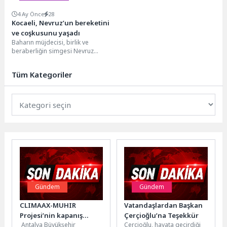
4 Ay Önce
28
Kocaeli, Nevruz’un bereketini
ve coşkusunu yaşadı
Baharın müjdecisi, birlik ve
beraberliğin simgesi Nevruz
Bayramı, Kocaeli’de büyük bir
coşkuya sahne oldu. Farklı...
Tüm Kategoriler
Gündem
Gündem
CLIMAAX-MUHIR
Vatandaşlardan Başkan
Projesi’nin kapanış
Çerçioğlu’na Teşekkür
Antalya Büyükşehir
Çerçioğlu, hayata geçirdiği
toplantısı gerçekleşti