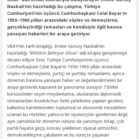
Naskali’nin hazırladığı bu çalışma, Türkiye
Cumhuriyeti’nin üçüncü Cumhurbaşkanı Celal Bayar’ın
1950–1960 yılları arasındaki söylev ve demeçlerini,
gerçekleştirdiği temasları ve kendisiyle ilgili basına
yansıyan haberleri bir araya getiriyor.
VBKY’nin tarih kitaplığı, Emine Gürsoy Naskali’nin
hazırladığı
“Milletim Bahtiyar Olsun”
adlı kitapla genişlemeye
devam ediyor. Eser, Türkiye Cumhuriyeti’nin üçüncü
Cumhurbaşkanı Celal Bayar’ın 1950-1960 yılları arasındaki
söylev ve demeçlerini, yurtiçi ve yurtdışı temaslarını, ayrıca
dönemin basınına yansıyan haber ve değerlendirmeleri bir
araya getirerek kapsamlı bir panorama sunuyor. TBMM
kürsüsünden seçim meydanlarına, uluslararası diplomatik
temaslardan Anadolu’nun farklı şehirlerine yapılan gezilere,
kalkınma hamlelerinden toplumsal ve ekonomik meselelere
uzanan bu metinler, yalnızca bir siyasetçinin gündemini değil,
aynı zamanda bir dönemin ruhunu da yansıtıyor. Kitap, çok
partili hayata geçiş sonrası şekillenen siyasal atmosferi,
demokratikleşme çabalarını ve bu süreçte yaşanan