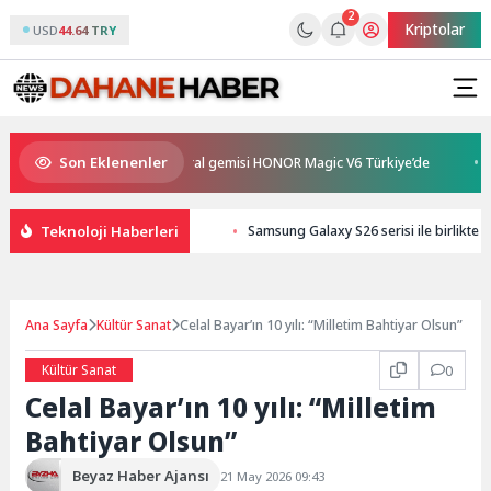
2
Kriptolar
USD
44.64 TRY
Son Eklenenler
 en güçlü katlanabilir amiral gemisi HONOR Magic V6 Türkiye’de
Beyin 
Teknoloji Haberleri
Samsung Galaxy S26 serisi ile birlikte 
Ana Sayfa
Kültür Sanat
Celal Bayar’ın 10 yılı: “Milletim Bahtiyar Olsun”
Kültür Sanat
0
Celal Bayar’ın 10 yılı: “Milletim
Bahtiyar Olsun”
Beyaz Haber Ajansı
21 May 2026 09:43