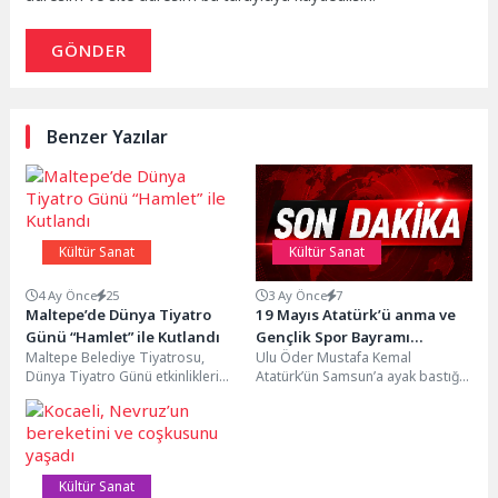
GÖNDER
Benzer Yazılar
Kültür Sanat
Kültür Sanat
4 Ay Önce
25
3 Ay Önce
7
Maltepe’de Dünya Tiyatro
19 Mayıs Atatürk’ü anma ve
Günü “Hamlet” ile Kutlandı
Gençlik Spor Bayramı
Maltepe Belediye Tiyatrosu,
Ulu Öder Mustafa Kemal
çoşkuyla kutlandı
Dünya Tiyatro Günü etkinlikleri
Atatürk’ün Samsun’a ayak bastığı
kapsamında sahnelediği Hamlet
ve Milli Mücadele’nin başladığı 19
ile sanatseverlere unutulmaz bir
Mayıs, 107....
gece...
Kültür Sanat