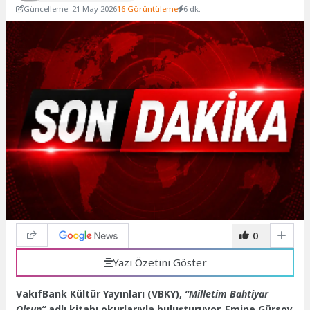
Güncelleme: 21 May 2026
16 Görüntüleme
6 dk.
0
Yazı Özetini Göster
VakıfBank Kültür Yayınları (VBKY),
“Milletim Bahtiyar
Olsun”
adlı kitabı okurlarıyla buluşturuyor. Emine Gürsoy