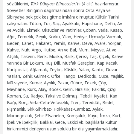
sözlüklerini,
Türk
Dünyası Bilmeceleri
’ni (4 cilt) hazırlamıştır.
Sovyetler Birliğinin dağılmasından sonra Orta Asya ve
Sibirya’ya pek çok kez gitme imkânı olmuştur. Kültür Tarihi
çalışmaları: Tütün, Tuz, Saç, Ayakkabı, Hapishane, Defin, Av
ve Avcılık, Ekmek, Öksüzler ve Yetimler, Çoban, Veda, Kasap,
Ağıt, Temizlik, Geyik, Korku, Yılan, Hediye, Uçmağa Varmak,
Beden, Lanet, Hakaret, Yemin, Kahve, Deve, Avare, Yorgan,
Kahve, Nuh, Argo, Hutbe, Arı ve Bal, Mum, Meyve, At ve
Atçılık, Takvim, Renk, Muska, Balık, Çerez, Taş, Çiçek, Kahve
Yanında Bir Lokum, Kuş Dili, Mutfak Gereçleri, Kap Kacak,
Kartpostal, Ağlamak, Zeytin, Küslük, Yalan, Kanto, Duvar
Yazıları, Zehir, Gülmek, Öfke, Tango, Dedikodu, Cüce, Yaşlılık,
Müzayede, Kumar, Ayrılık, Pazar, Gübre, Tezek, Çöp,
Meyhane, Kürk, Alay, Böcek, Gelin, Hırsızlık, Fakirlik, Çizgi
Roman, Su, Radyo, Taksi ve Dolmuş, Tebdili Kıyafet, Kan
Bağı, Borç, Vefa-Cefa-Vefasızlık, Tren, Tereddüt, Bedel,
Pişmanlık, Sirk-Sihirbaz- Hokkabaz-Cambaz, Aylak,
Marangozluk, Şehir Efsaneleri, Komşuluk, Kuyu, İmza, Kurt,
İpek ve İpekçilik, Bakkal, Gece, Eskici vb. başlıklarla kültür
birikimimizi derleyen uzun soluklu bir dizi yayımlamaktadır.