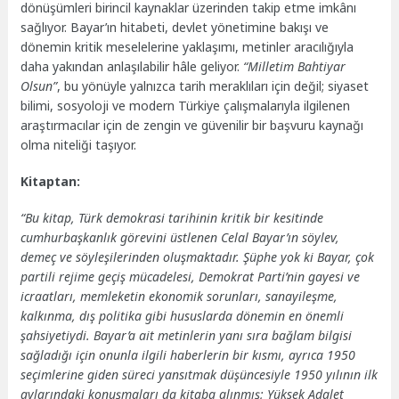
dönüşümleri birincil kaynaklar üzerinden takip etme imkânı
sağlıyor. Bayar’ın hitabeti, devlet yönetimine bakışı ve
dönemin kritik meselelerine yaklaşımı, metinler aracılığıyla
daha yakından anlaşılabilir hâle geliyor.
“Milletim Bahtiyar
Olsun”
, bu yönüyle yalnızca tarih meraklıları için değil; siyaset
bilimi, sosyoloji ve modern Türkiye çalışmalarıyla ilgilenen
araştırmacılar için de zengin ve güvenilir bir başvuru kaynağı
olma niteliği taşıyor.
Kitaptan:
“Bu kitap, Türk demokrasi tarihinin kritik bir kesitinde
cumhurbaşkanlık görevini üstlenen Celal Bayar’ın söylev,
demeç ve söyleşilerinden oluşmaktadır. Şüphe yok ki Bayar, çok
partili rejime geçiş mücadelesi, Demokrat Parti’nin gayesi ve
icraatları, memleketin ekonomik sorunları, sanayileşme,
kalkınma, dış politika gibi hususlarda dönemin en önemli
şahsiyetiydi. Bayar’a ait metinlerin yanı sıra bağlam bilgisi
sağladığı için onunla ilgili haberlerin bir kısmı, ayrıca 1950
seçimlerine giden süreci yansıtmak düşüncesiyle 1950 yılının ilk
aylarındaki konuşmaları da kitaba alınmış; Yüksek Adalet