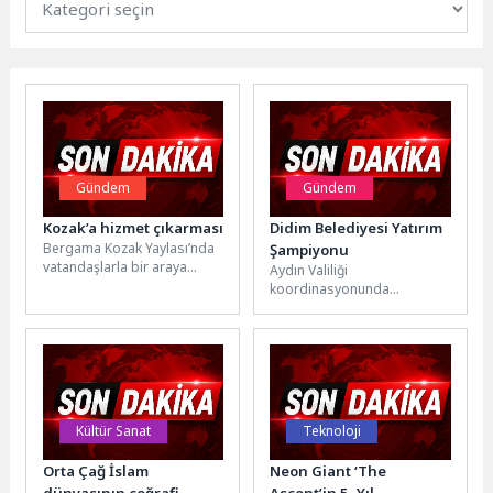
Gündem
Gündem
Kozak’a hizmet çıkarması
Didim Belediyesi Yatırım
Bergama Kozak Yaylası’nda
Şampiyonu
vatandaşlarla bir araya
Aydın Valiliği
gelen İzmir Büyükşehir
koordinasyonunda
Belediye Başkanı Dr. Cemil
gerçekleştirilen İl
Tugay, bölgeye...
Koordinasyon Kurulu 2026
Yılı 3. Dönem Toplantısı'nda
açıklanan verilere göre...
Kültür Sanat
Teknoloji
Orta Çağ İslam
Neon Giant ‘The
dünyasının coğrafi
Ascent’in 5. Yıl