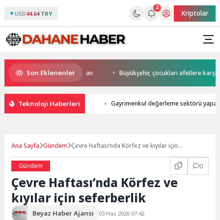
2
Kriptolar
USD
44.64 TRY
Son Eklenenler
 start Başkan Büyükakın’dan
Büyükşehir, çocukları afetlere karşı bilinç
Teknoloji Haberleri
Gayrimenkul değerleme sektörü yapay 
Ana Sayfa
Gündem
Çevre Haftası’nda Körfez ve kıyılar için
seferberlik
Gündem
0
Çevre Haftası’nda Körfez ve
kıyılar için seferberlik
Beyaz Haber Ajansı
03 Haz 2026 07:42