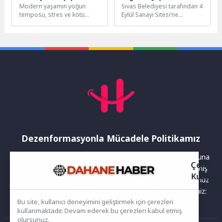
Modern yaşamın yoğun
Sivas Belediyesi tarafından 4
neden
Güçlendirecek Yatırım
temposu, stres ve kötü
Eylül Sanayi Sitesi’ne
beslenme hipertansiyonu
kazandırılacak olan 112 Acil
tetikleyen başlıca nedenler
Sağlık İstasyonu ve Aile...
arasında yer alıyor....
Dezenformasyonla Mücadele Politikamız
Yayınlanan haberler doğruluk ilkesi gözetilerek hazırlanır. Buna
Çerez
rağmen bazı içeriklerde eksik, hatalı veya güncelliğini yitirmiş
Kullanı
bilgiler bulunabilir.Yanlış veya yanıltıcı olduğunu düşündüğünüz
haberleri aşağıdaki iletişim kanallarından bize bildirebilirsiniz:
Bu site, kullanıcı deneyimini geliştirmek için çerezleri
kullanmaktadır. Devam ederek bu çerezleri kabul etmiş
olursunuz.