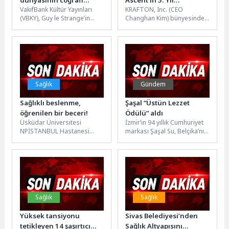
VakıfBank Kültür Yayınları
KRAFTON, Inc. (CEO
hafızası: “Doğu
Dönümünde Oyunun Yol
(VBKY), Guy le Strange’in
Changhan Kim) bünyesindeki
Hilafeti’nin Toprakları”
Haritasını Açıkladı
kaleme aldığı “Doğu
oyun geliştirme stüdyosu
Hilafeti’nin Toprakları” adlı
Neon Giant, nişancı RYO
eseri okurlarla
türündeki cyberpunk...
buluşturuyor....
Sağlık
Gündem
Sağlıklı beslenme,
Şaşal “Üstün Lezzet
öğrenilen bir beceri!
Ödülü” aldı
Üsküdar Üniversitesi
İzmir’in 94 yıllık Cumhuriyet
NPİSTANBUL Hastanesi
markası Şaşal Su, Belçika’nın
Beslenme ve Diyet Uzmanı
başkenti Brüksel merkezli
Hülya Yiğit İspiroğlu, 6
International Taste Institute
Haziran Dünya
tarafından...
Diyetisyenler...
Sağlık
Sağlık
Yüksek tansiyonu
Sivas Belediyesi’nden
tetikleyen 14 şaşırtıcı
Sağlık Altyapısını