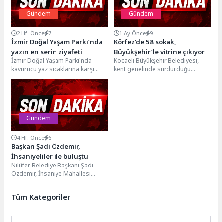
Gündem
Gündem
2 Hf. Önce
7
1 Ay Önce
9
İzmir Doğal Yaşam Parkı’nda
Körfez’de 58 sokak,
yazın en serin ziyafeti
Büyükşehir’le vitrine çıkıyor
İzmir Doğal Yaşam Parkı'nda
Kocaeli Büyükşehir Belediyesi,
kavurucu yaz sıcaklarına karşı
kent genelinde sürdürdüğü
hayvanlar için özel serinleme
üstyapı yatırımlarına Körfez ilçesi
programı uygulanıyor. Buz...
Mimar Sinan Mahallesi’nde hız
kesmeden...
Gündem
4 Hf. Önce
6
Başkan Şadi Özdemir,
İhsaniyeliler ile buluştu
Nilüfer Belediye Başkanı Şadi
Özdemir, İhsaniye Mahallesi
sakinleri ile bir araya geldi.
Vatandaşların sorunlarını,
Tüm Kategoriler
şikayetlerini...