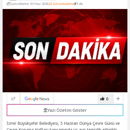
Güncelleme: 03 Haz 2026
22 Görüntüleme
3 dk.
0
Yazı Özetini Göster
İzmir Büyükşehir Belediyesi, 5 Haziran Dünya Çevre Günü ve
Çevre Koruma Haftası kapsamında üç ayrı temizlik etkinliği