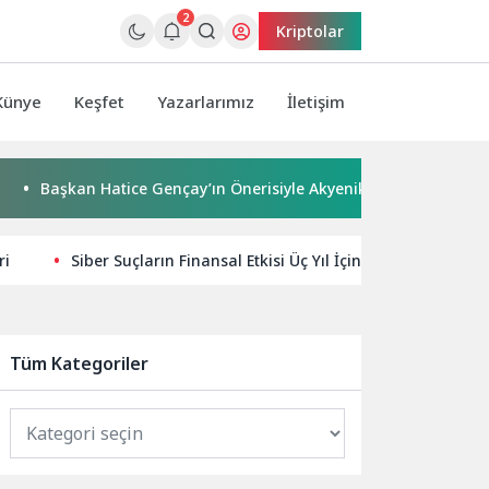
2
Kriptolar
Künye
Keşfet
Yazarlarımız
İletişim
an Hatice Gençay’ın Önerisiyle Akyeniköy Düğün Salonu Yıl Sonu
ri
Siber Suçların Finansal Etkisi Üç Yıl İçinde Yüzde 50 Or
Tüm Kategoriler