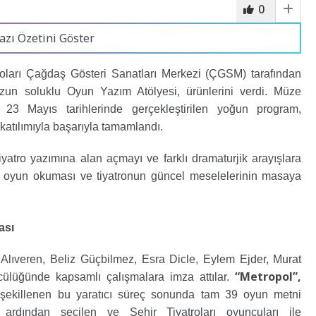
0
azı Özetini Göster
roları Çağdaş Gösteri Sanatları Merkezi (ÇGSM) tarafından
n soluklu Oyun Yazım Atölyesi, ürünlerini verdi. Müze
 Mayıs tarihlerinde gerçekleştirilen yoğun program,
 katılımıyla başarıyla tamamlandı.
yatro yazımına alan açmayı ve farklı dramaturjik arayışlara
 oyun okuması ve tiyatronun güncel meselelerinin masaya
ası
n Alıveren, Beliz Güçbilmez, Esra Dicle, Eylem Ejder, Murat
“Metropol”,
ülüğünde kapsamlı çalışmalara imza attılar.
 şekillenen bu yaratıcı süreç sonunda tam 39 oyun metni
in ardından seçilen ve Şehir Tiyatroları oyuncuları ile