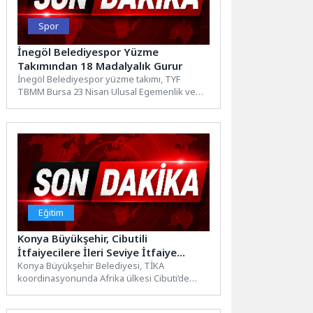
Spor
İnegöl Belediyespor Yüzme
Takımından 18 Madalyalık Gurur
İnegöl Belediyespor yüzme takımı, TYF
TBMM Bursa 23 Nisan Ulusal Egemenlik ve
Çocuk Bayramı Yüzme...
Eğitim
Konya Büyükşehir, Cibutili
İtfaiyecilere İleri Seviye İtfaiye
Eğitimi Verdi
Konya Büyükşehir Belediyesi, TİKA
koordinasyonunda Afrika ülkesi Cibuti’de
itfaiye teşkilatı personeline yönelik
“Uluslararası İleri Seviye...