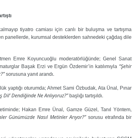
rtıştı
kalmayıp tiyatro camiası için canlı bir buluşma ve tartışma
n panellerde, kurumsal desteklerden sahnedeki çağdaş dile
en Emre Koyuncuoğlu moderatörlüğünde; Genel Sanat
“Şehir
aturglar Başak Erzi ve Ergün Özdemir’in katılımıyla
r?”
sorusuna yanıt arandı.
lük yaptığı oturumda; Ahmet Sami Özbudak, Ata Ünal, Pınar
 Dil’ Dendiğinde Ne Anlıyoruz?”
başlığı tartışıldı.
etiminde; Hakan Emre Ünal, Gamze Güzel, Tanıl Yöntem,
ler Günümüzde Nasıl Metinler Arıyor?”
sorusu etrafında bir