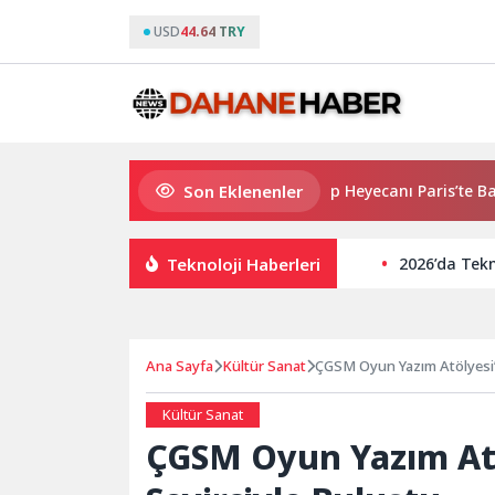
USD
44.64 TRY
Son Eklenenler
2026 PUBG Mobile World Cup Heyecanı Paris’te Başlıyor
Teknoloji Haberleri
2026’da Tekn
Ana Sayfa
Kültür Sanat
ÇGSM Oyun Yazım Atölyesi’n
Kültür Sanat
ÇGSM Oyun Yazım Atö