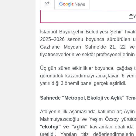
Y
İstanbul Büyükşehir Belediyesi Şehir Tiyat
2025–2026 sezonu boyunca sürdürülen uzu
Gazhane Meydan Sahne’de 21, 22 ve 23
tiyatroseverlerin ve sektör profesyonellerinin
Üç gün süren etkinlikler boyunca, çağdaş ti
görünürlük kazandırmayı amaçlayan 6 yeni
yatırıldığı 3 önemli panel gerçekleştirildi.
Sahnede “Metropol, Ekoloji ve Açlık” Tem
Atölyenin ilk aşamasında katılımcılar; Ayli
Mahmutyazıcıoğlu ve Yeşim Özsoy yürütüc
“ekoloji” ve “açlık”
kavramları etrafında
üretildi. Yapılan titiz değerlendirmeler