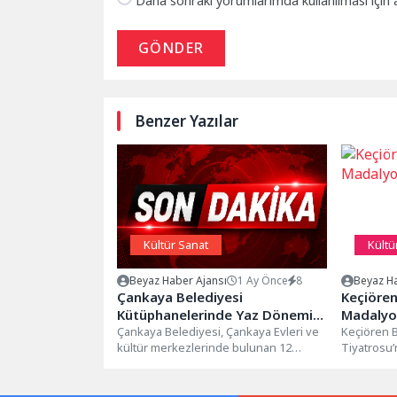
Daha sonraki yorumlarımda kullanılması için 
GÖNDER
Benzer Yazılar
Kültür Sanat
Kültü
Beyaz Haber Ajansı
1 Ay Önce
8
Beyaz Ha
Çankaya Belediyesi
Keçiören
Kütüphanelerinde Yaz Dönemi
Madalyo
Uygulaması
Çankaya Belediyesi, Çankaya Evleri ve
Keçiören 
kültür merkezlerinde bulunan 12
Tiyatrosu’
kütüphanesinde “Yaz Dönemi Çalışma
Madalyon,
Saati” uygulamasına...
izleyiciler