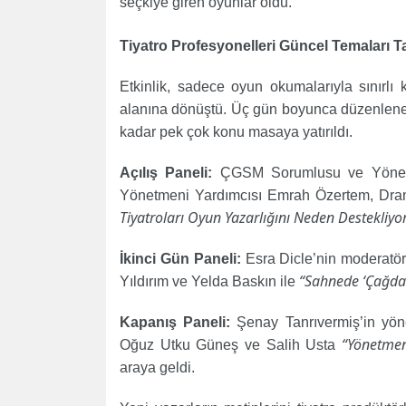
seçkiye giren oyunlar oldu.
Tiyatro Profesyonelleri Güncel Temaları Ta
Etkinlik, sadece oyun okumalarıyla sınırlı 
alanına dönüştü. Üç gün boyunca düzenlene
kadar pek çok konu masaya yatırıldı.
Açılış Paneli:
ÇGSM Sorumlusu ve Yönetm
Yönetmeni Yardımcısı Emrah Özertem, Dram
Tiyatroları Oyun Yazarlığını Neden Destekliyo
İkinci Gün Paneli:
Esra Dicle’nin moderatör
“Sahnede ‘Çağdaş
Yıldırım ve Yelda Baskın ile
Kapanış Paneli:
Şenay Tanrıvermiş’in yön
“Yönetmen
Oğuz Utku Güneş ve Salih Usta
araya geldi.