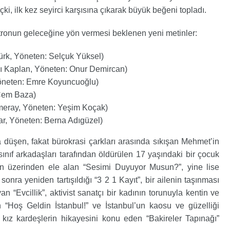
ki, ilk kez seyirci karşısına çıkarak büyük beğeni topladı.
tronun geleceğine yön vermesi beklenen yeni metinler:
rk, Yöneten: Selçuk Yüksel)
ı Kaplan, Yöneten: Onur Demircan)
neten: Emre Koyuncuoğlu)
 Cem Baza)
eray, Yöneten: Yeşim Koçak)
r, Yöneten: Berna Adıgüzel)
a düşen, fakat bürokrasi çarkları arasında sıkışan Mehmet’in
nıf arkadaşları tarafından öldürülen 17 yaşındaki bir çocuk
an üzerinden ele alan “Sesimi Duyuyor Musun?”, yine lise
 sonra yeniden tartışıldığı “3 2 1 Kayıt”, bir ailenin taşınması
 “Evcillik”, aktivist sanatçı bir kadının torunuyla kentin ve
an “Hoş Geldin İstanbul!” ve İstanbul’un kaosu ve güzelliği
kız kardeşlerin hikayesini konu eden “Bakireler Tapınağı”