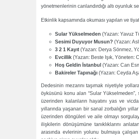
yönetmenlerinin canlandırdığı altı oyunluk seç
Etkinlik kapsamında okuması yapılan ve tiya
Sular Yükselmeden
(Yazan: Yavuz Tü
Sesimi Duyuyor Musun?
(Yazan: Asl
3 2 1 Kayıt
(Yazan: Derya Sönmez, Yö
Evcillik
(Yazan: Beste Işık, Yöneten:
Hoş Geldin İstanbul
(Yazan: Can Esm
Bakireler Tapınağı
(Yazan: Ceyda Aşa
Dedesinin mezarını taşımak niyetiyle yollar
öyküsünü konu alan “Sular Yükselmeden”, sı
üzerinden kalanların hayatını yas ve vicd
yıllarında yaşanan bir sanal zorbalığın yıllar
üzerinden döngüleri ve aile olmayı sorgulayan
ilişkilerin dönüşümüne tanıklıklarını anlat
arasında evlerinin yolunu bulmaya çalışan 