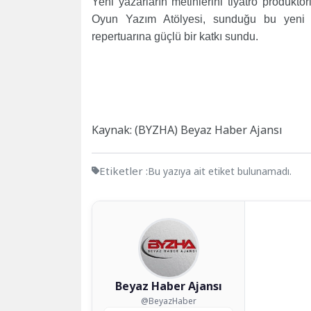
Yeni yazarların metinlerini tiyatro prodüktö
Oyun Yazım Atölyesi, sunduğu bu yeni al
repertuarına güçlü bir katkı sundu.
Kaynak: (BYZHA) Beyaz Haber Ajansı
Etiketler :
Bu yazıya ait etiket bulunamadı.
Beyaz Haber Ajansı
@BeyazHaber