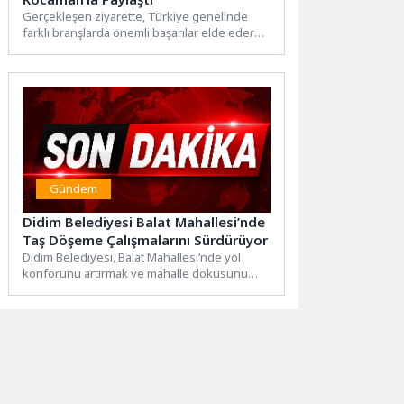
Gerçekleşen ziyarette, Türkiye genelinde
farklı branşlarda önemli başarılar elde ederek
Kartepe’yi başarıyla temsil eden genç...
Gündem
Didim Belediyesi Balat Mahallesi’nde
Taş Döşeme Çalışmalarını Sürdürüyor
Didim Belediyesi, Balat Mahallesi’nde yol
konforunu artırmak ve mahalle dokusunu
güçlendirmek amacıyla taş döşeme
çalışmalarına...