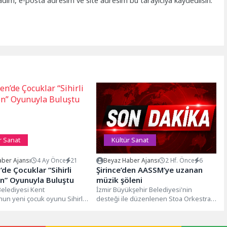
adım, e-posta adresim ve site adresim bu tarayıcıya kaydedilsin.
r Sanat
Kültür Sanat
ber Ajansı
4 Ay Önce
21
Beyaz Haber Ajansı
2 Hf. Önce
6
’de Çocuklar “Sihirli
Şirince’den AASSM’ye uzanan
n” Oyunuyla Buluştu
müzik şöleni
Belediyesi Kent
İzmir Büyükşehir Belediyesi'nin
nun yeni çocuk oyunu Sihirli
desteği ile düzenlenen Stoa Orkestra
 Keçiören’de minik
Kampı, Ahmed Adnan Saygun Sanat
le buluştu. Müzik ve dansın...
Merkezi'ndeki görkemli...