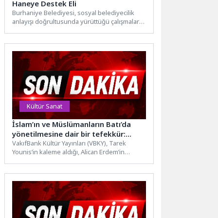
Haneye Destek Eli
Burhaniye Belediyesi, sosyal belediyecilik
anlayışı doğrultusunda yürüttüğü çalışmalarla
ihtiyaç sahibi vatandaşların yanında olmaya
devam ediyor.Burhaniye...
Kültür Sanat
İslam’ın ve Müslümanların Batı’da
yönetilmesine dair bir tefekkür:
“İslamofobi Zamanlarında Psikoloji”
VakıfBank Kültür Yayınları (VBKY), Tarek
Younis’in kaleme aldığı, Alican Erdem’in
dilimize çevirdiği “İslamofobi Zamanlarında
Psikoloji” adlı eseri...