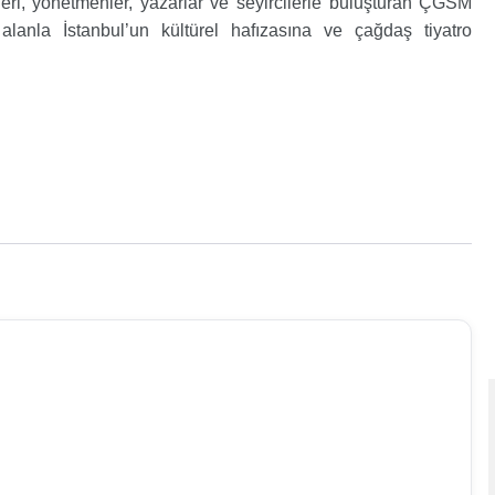
rleri, yönetmenler, yazarlar ve seyircilerle buluşturan ÇGSM
anla İstanbul’un kültürel hafızasına ve çağdaş tiyatro