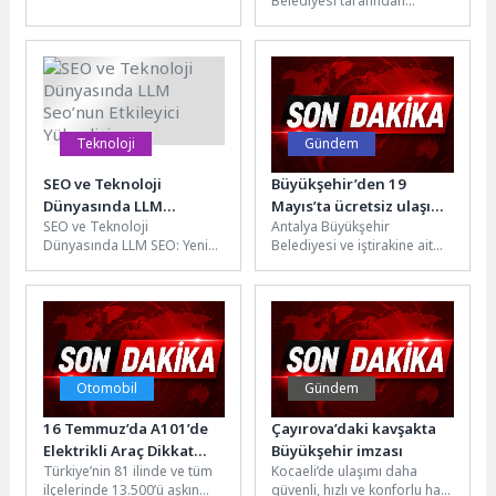
Belediyesi tarafından
binlerce bitkiyle...
vatandaşlara ücretsiz spor
yapma imkânı sunan Antalya
Spor ve Fitness
Merkezleri’nde...
Teknoloji
Gündem
SEO ve Teknoloji
Büyükşehir’den 19
Dünyasında LLM
Mayıs’ta ücretsiz ulaşım
SEO ve Teknoloji
Antalya Büyükşehir
Seo’nun Etkileyici
kararı
Dünyasında LLM SEO: Yeni
Belediyesi ve iştirakine ait
Yükselişi
Bir Yükseliş LLM SEO, son
nostalji tramvayı, raylı
yıllarda SEO ve...
sistem ve toplu ulaşım
araçları 19...
Otomobil
Gündem
16 Temmuz’da A101’de
Çayırova’daki kavşakta
Elektrikli Araç Dikkat
Büyükşehir imzası
Türkiye’nin 81 ilinde ve tüm
Kocaeli’de ulaşımı daha
Çekiyor
ilçelerinde 13.500’ü aşkın
güvenli, hızlı ve konforlu hale