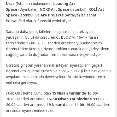
Uras
(İstanbul) bulunurken;
Loading Art
Space
(Diyarbakır),
NOKS Art Space
(İstanbul),
KOLİ Art
Space
(İstanbul) ve
Are Projects
(Antalya) ise sanat
inisiyatifleri olarak fuardaki yerini alıyor.
Sanatın daha geniş kitlelere ulaşmasını destekleyen
yaklaşımını bu yıl da sürdüren CI BLOOM, 16–17 Nisan
tarihlerinde 17.00–20.00 saatleri arasında yükseköğretim
öğrencilerine ücretsiz ziyaret imkânı sunarak genç izleyicilerin
çağdaş sanatla doğrudan temas kurmasını teşvik ediyor.
Ücretsiz girişten yararlanmak isteyen ziyaretçilerin geçerli
öğrenci kimliği ibraz etmesi ve günlük 500 kişi ile sınırlı olan bu
uygulama kapsamında davetiyelerin Biletix üzerinden temin
edilmesi gerekiyor.
Fuar, Ön İzleme Günü olan
15 Nisan tarihinde
15.00-
20.00
saatleri arasında,
16–18 Nisan tarihlerinde 11.00–
20.00
saatleri arasında,
19 Nisan’da
ise
11.00–19.00
saatleri
arasında ziyaret edilebilecek.