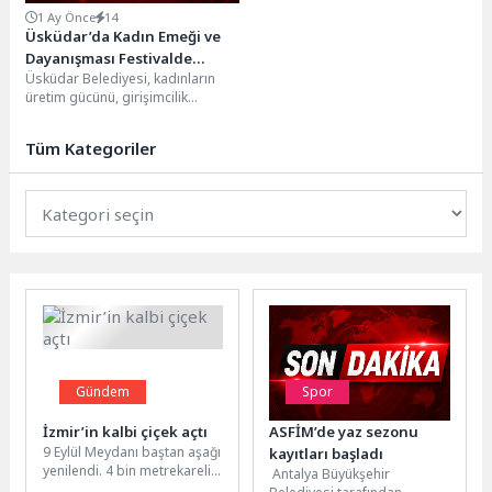
1 Ay Önce
14
Üsküdar’da Kadın Emeği ve
Dayanışması Festivalde
Üsküdar Belediyesi, kadınların
Buluşuyor
üretim gücünü, girişimcilik
yolculuklarını ve dayanışma
kültürünü görünür kılmak
Tüm Kategoriler
amacıyla “Üreten Kadınlar...
Gündem
Spor
İzmir’in kalbi çiçek açtı
ASFİM’de yaz sezonu
9 Eylül Meydanı baştan aşağı
kayıtları başladı
yenilendi. 4 bin metrekarelik
Antalya Büyükşehir
alan yeşile büründü, on