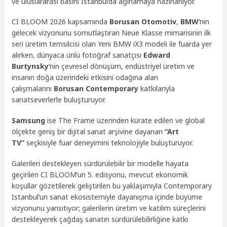
ve uluslararası basını İstanbul’da ağırlamaya hazırlanıyor.
CI BLOOM 2026 kapsamında
Borusan Otomotiv
,
BMW
’nin
gelecek vizyonunu somutlaştıran Neue Klasse mimarisinin ilk
seri üretim temsilcisi olan Yeni BMW iX3 modeli ile fuarda yer
alırken, dünyaca ünlü fotoğraf sanatçısı
Edward
Burtynsky
’nin çevresel dönüşüm, endüstriyel üretim ve
insanın doğa üzerindeki etkisini odağına alan
çalışmalarını
Borusan Contemporary
katkılarıyla
sanatseverlerle buluşturuyor.
Samsung
ise The Frame üzerinden kürate edilen ve global
ölçekte geniş bir dijital sanat arşivine dayanan
“Art
TV”
seçkisiyle fuar deneyimini teknolojiyle buluşturuyor.
Galerileri destekleyen sürdürülebilir bir modelle hayata
geçirilen CI BLOOM’un 5. edisyonu, mevcut ekonomik
koşullar gözetilerek geliştirilen bu yaklaşımıyla Contemporary
Istanbul’un sanat ekosistemiyle dayanışma içinde büyüme
vizyonunu yansıtıyor; galerilerin üretim ve katılım süreçlerini
destekleyerek çağdaş sanatın sürdürülebilirliğine katkı