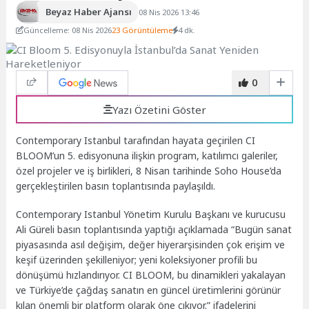
Beyaz Haber Ajansı
08 Nis 2026 13:46
Güncelleme: 08 Nis 2026
23 Görüntüleme
4 dk.
0
Yazı Özetini Göster
Contemporary Istanbul tarafından hayata geçirilen CI
BLOOM’un 5. edisyonuna ilişkin program, katılımcı galeriler,
özel projeler ve iş birlikleri, 8 Nisan tarihinde Soho House’da
gerçekleştirilen basın toplantısında paylaşıldı.
Contemporary Istanbul Yönetim Kurulu Başkanı ve kurucusu
Ali Güreli basın toplantısında yaptığı açıklamada “Bugün sanat
piyasasında asıl değişim, değer hiyerarşisinden çok erişim ve
keşif üzerinden şekilleniyor; yeni koleksiyoner profili bu
dönüşümü hızlandırıyor. CI BLOOM, bu dinamikleri yakalayan
ve Türkiye’de çağdaş sanatın en güncel üretimlerini görünür
kılan önemli bir platform olarak öne çıkıyor.” ifadelerini