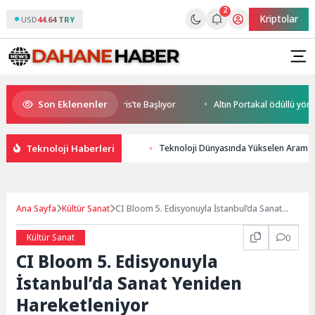
2
Kriptolar
USD
44.64 TRY
Son Eklenenler
e World Cup Heyecanı Paris’te Başlıyor
Altın Portakal ödüllü yönetmen
Teknoloji Haberleri
Teknoloji Dünyasında Yükselen Arama
Ana Sayfa
Kültür Sanat
CI Bloom 5. Edisyonuyla İstanbul’da Sanat
Yeniden Hareketleniyor
Kültür Sanat
0
CI Bloom 5. Edisyonuyla
İstanbul’da Sanat Yeniden
Hareketleniyor