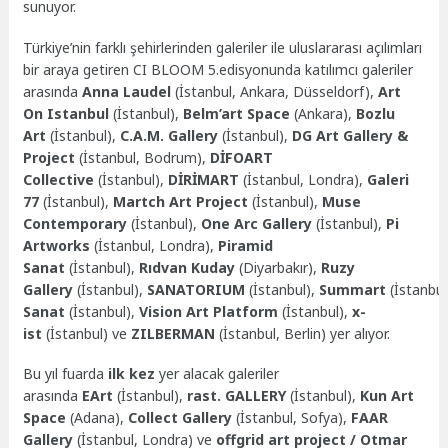
sunuyor.
Türkiye’nin farklı şehirlerinden galeriler ile uluslararası açılımları
bir araya getiren CI BLOOM 5.edisyonunda katılımcı galeriler
arasında
Anna Laudel
(İstanbul, Ankara, Düsseldorf),
Art
On Istanbul
(İstanbul),
Belm’art Space
(Ankara),
Bozlu
Art
(İstanbul),
C.A.M. Gallery
(İstanbul),
DG Art Gallery &
Project
(İstanbul, Bodrum),
DİFOART
Collective
(İstanbul),
DİRİMART
(İstanbul, Londra),
Galeri
77
(İstanbul),
Martch Art Project
(İstanbul),
Muse
Contemporary
(İstanbul),
One Arc Gallery
(İstanbul),
Pi
Artworks
(İstanbul, Londra),
Piramid
Sanat
(İstanbul),
Rıdvan Kuday
(Diyarbakır),
Ruzy
Gallery
(İstanbul),
SANATORIUM
(İstanbul),
Summart
(İstanbul
Sanat
(İstanbul),
Vision Art Platform
(İstanbul),
x-
ist
(İstanbul) ve
ZILBERMAN
(İstanbul, Berlin) yer alıyor.
Bu yıl fuarda
ilk kez
yer alacak galeriler
arasında
EArt
(İstanbul),
rast. GALLERY
(İstanbul),
Kun Art
Space
(Adana),
Collect Gallery
(İstanbul, Sofya),
FAAR
Gallery
(İstanbul, Londra) ve
offgrid art project / Otmar