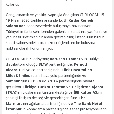
kullandı.
Genç, dinamik ve yenilikçi yapısıyla öne çıkan CI BLOOM, 15–
19 Nisan 2026 tarihleri arasında
Lütfi Kırdar Rumeli
Salonu’nda
sanatseverlerle buluşmaya hazırlanıyor.
Türkiye’nin farklı şehirlerinden galerileri, sanat inisiyatiflerini ve
yeni nesil üretimleri bir araya getiren fuar; İstanbul’un kültür
sanat sahnesindeki dinamizmi güçlendiren bir buluşma
noktası olarak konumlanıyor.
CI BLOOM’un 5. edisyonu;
Borusan Otomotiv
’in Türkiye
distribütörü olduğu
BMW
partnerliğinde,
Pernod
Ricard
Türkiye co-partnerliğinde,
Türk Hava Yolları |
Miles&Smiles
resmi hava yolu partnerliğinde
ve
Samsung
’un CI BLOOM Art TV partnerliğinde hayata
geçiriliyor.
Türkiye Turizm Tanıtım ve Geliştirme Ajansı
(TGA)
’nın uluslararası tanıtım desteği ve
İBB Kültür AŞ
.’nin
şehir içi iletişim desteğiyle gerçekleşen fuar,
The
Marmara
’nın ağırlama partnerliğinde
ve The Bank Hotel
İstanbul
’un konaklama partnerliğinde sanat profesyonellerini