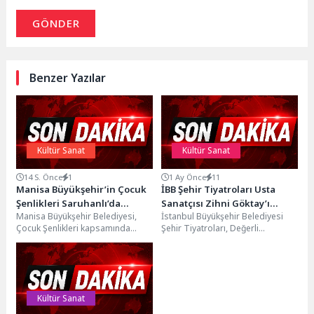
GÖNDER
Benzer Yazılar
Kültür Sanat
Kültür Sanat
14 S. Önce
1
1 Ay Önce
11
Manisa Büyükşehir’in Çocuk
İBB Şehir Tiyatroları Usta
Şenlikleri Saruhanlı’da
Sanatçısı Zihni Göktay’ı
Manisa Büyükşehir Belediyesi,
İstanbul Büyükşehir Belediyesi
Yüzleri Gülümsetti
Kaybetmenin Derin
Çocuk Şenlikleri kapsamında
Şehir Tiyatroları, Değerli
Üzüntüsünü Yaşıyor
Saruhanlı’da düzenlediği
Sanatçısı, Türk Tiyatrosu’nun
etkinliklerle çocukları eğlence dolu
duayenlerinden, oyuncu ve
bir günle buluşturdu....
yönetmen Zihni Göktay’ı...
Kültür Sanat