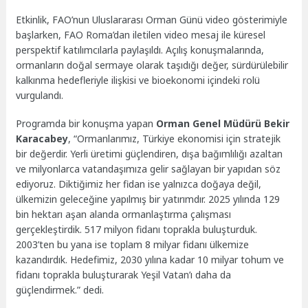
Etkinlik, FAO’nun Uluslararası Orman Günü video gösterimiyle
başlarken, FAO Roma’dan iletilen video mesaj ile küresel
perspektif katılımcılarla paylaşıldı. Açılış konuşmalarında,
ormanların doğal sermaye olarak taşıdığı değer, sürdürülebilir
kalkınma hedefleriyle ilişkisi ve bioekonomi içindeki rolü
vurgulandı.
Programda bir konuşma yapan
Orman Genel Müdürü Bekir
Karacabey
, “Ormanlarımız, Türkiye ekonomisi için stratejik
bir değerdir. Yerli üretimi güçlendiren, dışa bağımlılığı azaltan
ve milyonlarca vatandaşımıza gelir sağlayan bir yapıdan söz
ediyoruz. Diktiğimiz her fidan ise yalnızca doğaya değil,
ülkemizin geleceğine yapılmış bir yatırımdır. 2025 yılında 129
bin hektarı aşan alanda ormanlaştırma çalışması
gerçekleştirdik. 517 milyon fidanı toprakla buluşturduk.
2003’ten bu yana ise toplam 8 milyar fidanı ülkemize
kazandırdık. Hedefimiz, 2030 yılına kadar 10 milyar tohum ve
fidanı toprakla buluşturarak Yeşil Vatan’ı daha da
güçlendirmek.” dedi.