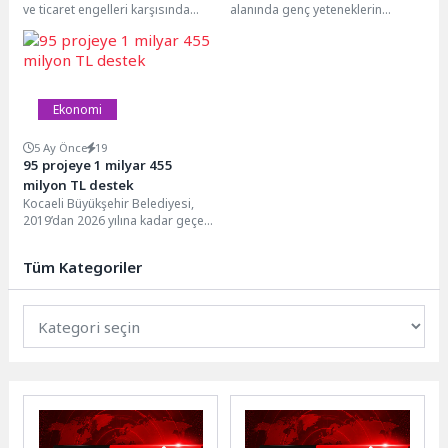
ve ticaret engelleri karşısında
alanında genç yeteneklerin
2026 mali yılında küresel
gelişimini desteklemek amacıyla,
pazarlardaki büyüme
“Sürdürülebilir Eğitim Gelişim ve
beklentilerini...
Mükemmellik...
Ekonomi
5 Ay Önce
19
95 projeye 1 milyar 455
milyon TL destek
Kocaeli Büyükşehir Belediyesi,
2019’dan 2026 yılına kadar geçen
7 yılda tarım ve hayvancılığı
desteklemek amacıyla...
Tüm Kategoriler