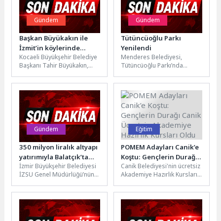
Gündem
Gündem
Başkan Büyükakın ile
Tütüncüoğlu Parkı
İzmit’in köylerinde
Yenilendi
Kocaeli Büyükşehir Belediye
Menderes Belediyesi,
sımsıcak görüntüler
Başkanı Tahir Büyükakın,
Tütüncüoğlu Parkı’nda
İzmit Balören’de köyün ileri
yenileme çalışması
gelenlerini ve hastaları
gerçekleştirdi.Menderes
ziyaret etti....
Belediyesi, Cüneytbey
Mahallesi’nde yer alan
Tütüncüoğlu Parkı’nda
yenileme...
Gündem
Eğitim
350 milyon liralık altyapı
POMEM Adayları Canik’e
yatırımıyla Balatçık’ta
Koştu: Gençlerin Durağı
İzmir Büyükşehir Belediyesi
Canik Belediyesi'nin ücretsiz
taşkın sorunu sona
Canik Ücretsiz
İZSU Genel Müdürlüğü’nün
Akademiye Hazırlık Kursları
erecek
Akademiye Hazırlık
Çiğli Balatçık Mahallesi'nde
bir kez daha POMEM
Kursları Oldu
sürdürdüğü 350 milyon
adaylarının ilk adresi
liralık yağmur suyu...
oldu. Canik Belediyesi'nin...