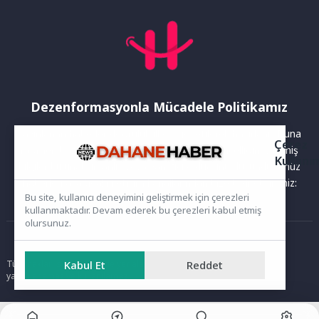
Dezenformasyonla Mücadele Politikamız
Yayınlanan haberler doğruluk ilkesi gözetilerek hazırlanır. Buna
Çerez
rağmen bazı içeriklerde eksik, hatalı veya güncelliğini yitirmiş
Kullanı
bilgiler bulunabilir.Yanlış veya yanıltıcı olduğunu düşündüğünüz
haberleri aşağıdaki iletişim kanallarından bize bildirebilirsiniz:
Bu site, kullanıcı deneyimini geliştirmek için çerezleri
kullanmaktadır. Devam ederek bu çerezleri kabul etmiş
olursunuz.
Ana Sayfa
Tüm hakları saklıdır. Sitede yer alan içerikler izinsiz kopyalanamaz,
Kabul Et
Reddet
yayımlanamaz ve kullanılamaz.