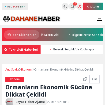
2
Kriptolar
USD
44.64 TRY
Son Eklenenler
Geleceğin Yüzücüleri Sertifikalarını Aldı
Bilgesu Erenus Son Yolculuğ
Teknoloji Haberleri
Gelecek Selçuklu’da Kodlanıyor
Ana Sayfa
Ekonomi
Ormanların Ekonomik Gücüne Dikkat Çekildi
Ekonomi
0
Ormanların Ekonomik Gücüne
Dikkat Çekildi
Beyaz Haber Ajansı
25 Mar 2026 18:19