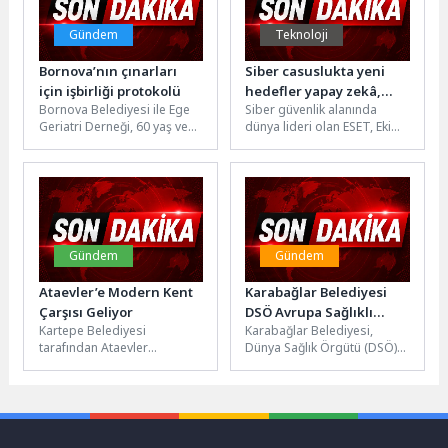
Gündem
Teknoloji
Bornova’nın çınarları
Siber casuslukta yeni
için işbirliği protokolü
hedefler yapay zekâ,
Bornova Belediyesi ile Ege
Siber güvenlik alanında
enerji ve savunma
Geriatri Derneği, 60 yaş ve
dünya lideri olan ESET, Ekim
sektörleri
üzeri bireylerin aktif, sağlıklı
2025 – Mart 2026 dönemini
ve üretken...
kapsayan en...
Gündem
Gündem
Ataevler’e Modern Kent
Karabağlar Belediyesi
Çarşısı Geliyor
DSÖ Avrupa Sağlıklı
Kartepe Belediyesi
Karabağlar Belediyesi,
Şehirler Ağı’nın 2026
tarafından Ataevler
Dünya Sağlık Örgütü (DSÖ)
Yıllık İş Toplantısı ve
Mahallesi’nde hayata
Avrupa Sağlıklı Şehirler
Teknik Konferansı’na
geçirilecek kent çarşısı ve
Ağı'nın 2026 Yıllık İş
katıldı
kapalı pazar alanı
Toplantısı ve...
projesinde çalışmalar...