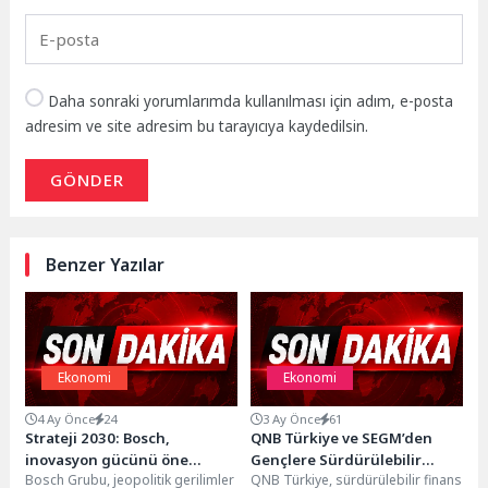
Daha sonraki yorumlarımda kullanılması için adım, e-posta
adresim ve site adresim bu tarayıcıya kaydedilsin.
GÖNDER
Benzer Yazılar
Ekonomi
Ekonomi
4 Ay Önce
24
3 Ay Önce
61
Strateji 2030: Bosch,
QNB Türkiye ve SEGM’den
inovasyon gücünü öne
Gençlere Sürdürülebilir
Bosch Grubu, jeopolitik gerilimler
QNB Türkiye, sürdürülebilir finans
çıkarıyor
Finans Eğitimi ve Staj İmkânı