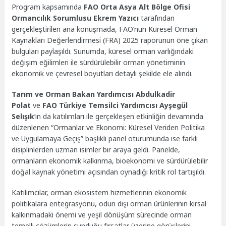
Program kapsamında
FAO Orta Asya Alt Bölge Ofisi
Ormancılık Sorumlusu Ekrem Yazıcı
tarafından
gerçekleştirilen ana konuşmada, FAO’nun Küresel Orman
Kaynakları Değerlendirmesi (FRA) 2025 raporunun öne çıkan
bulguları paylaşıldı. Sunumda, küresel orman varlığındaki
değişim eğilimleri ile sürdürülebilir orman yönetiminin
ekonomik ve çevresel boyutları detaylı şekilde ele alındı.
Tarım ve Orman Bakan Yardımcısı Abdulkadir
Polat
ve
FAO Türkiye Temsilci Yardımcısı Ayşegül
Selışık
’ın da katılımları ile gerçekleşen etkinliğin devamında
düzenlenen “Ormanlar ve Ekonomi: Küresel Veriden Politika
ve Uygulamaya Geçiş” başlıklı panel oturumunda ise farklı
disiplinlerden uzman isimler bir araya geldi. Panelde,
ormanların ekonomik kalkınma, bioekonomi ve sürdürülebilir
doğal kaynak yönetimi açısından oynadığı kritik rol tartışıldı.
Katılımcılar, orman ekosistem hizmetlerinin ekonomik
politikalara entegrasyonu, odun dışı orman ürünlerinin kırsal
kalkınmadaki önemi ve yeşil dönüşüm sürecinde orman
temelli çözümlerin sunduğu fırsatlar üzerine görüşlerini