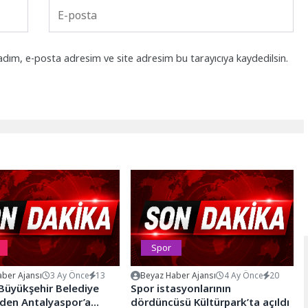
adım, e-posta adresim ve site adresim bu tarayıcıya kaydedilsin.
Spor
ber Ajansı
3 Ay Önce
13
Beyaz Haber Ajansı
4 Ay Önce
20
Büyükşehir Belediye
Spor istasyonlarının
nden Antalyaspor’a
dördüncüsü Kültürpark’ta açıldı