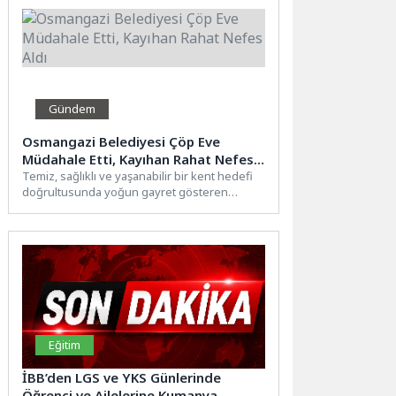
Gündem
Osmangazi Belediyesi Çöp Eve
Müdahale Etti, Kayıhan Rahat Nefes
Aldı
Temiz, sağlıklı ve yaşanabilir bir kent hedefi
doğrultusunda yoğun gayret gösteren
Osmangazi Belediyesi’ne bağlı ekipler,...
Eğitim
İBB’den LGS ve YKS Günlerinde
Öğrenci ve Ailelerine Kumanya