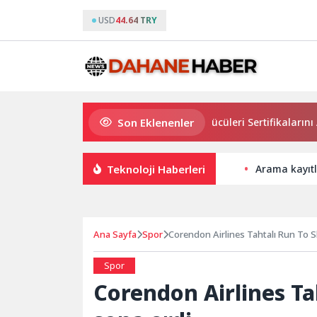
USD
44.64 TRY
Son Eklenenler
Osmangazi’de Geleceğin Yüzücüleri Sertifikalarını Aldı
Teknoloji Haberleri
Arama kayıtl
Ana Sayfa
Spor
Corendon Airlines Tahtalı Run To Sk
Spor
Corendon Airlines Tah