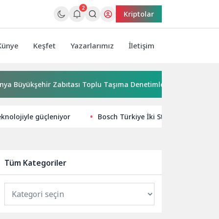
2
Kriptolar
Künye
Keşfet
Yazarlarımız
İletişim
ükşehir Zabıtası Toplu Taşıma Denetimlerini Sürdürüyor
eknolojiyle güçleniyor
Bosch Türkiye İki Standıyla Win Eura
Tüm Kategoriler