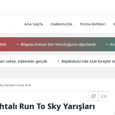
Ana Sayfa
Hakkımızda
Firma Rehberi
Bilgesu Erenus Son Yolculuğuna Uğurlandı
Konya Büy
arı sahte, ödemeler gerçek
Beylikdüzü’nde özel bireyler t
y Yarışları sona erdi
0
talı Run To Sky Yarışları