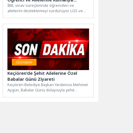
Desteği
İBB, sınav süreçlerinde öğrencileri ve
ailelerini desteklemeyi sürdürüyor. LGS ve
YKS’nin gerçekleştirileceği günlerde, sınav
merkezleri...
Gündem
Keçiören’de Şehit Ailelerine Özel
Babalar Günü Ziyareti
Keçiören Belediye Başkan Yardımcısı Mehmet
Aygün, Babalar Günü dolayısıyla şehit
ailelerini ziyaret etti. Vatan uğruna...