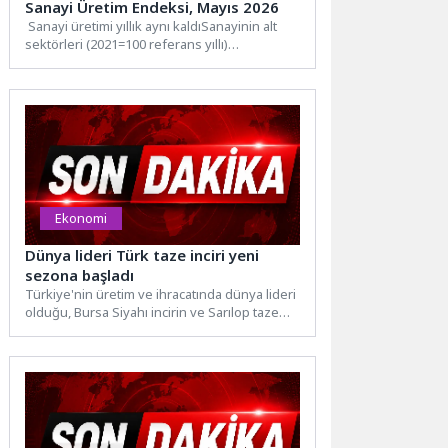
Sanayi Üretim Endeksi, Mayıs 2026
Sanayi üretimi yıllık aynı kaldıSanayinin alt
sektörleri (2021=100 referans yıllı)
incelendiğinde, 2026 yılı Mayıs ayında...
Ekonomi
Dünya lideri Türk taze inciri yeni
sezona başladı
Türkiye'nin üretim ve ihracatında dünya lideri
olduğu, Bursa Siyahı incirin ve Sarılop taze
incirin ihracat...