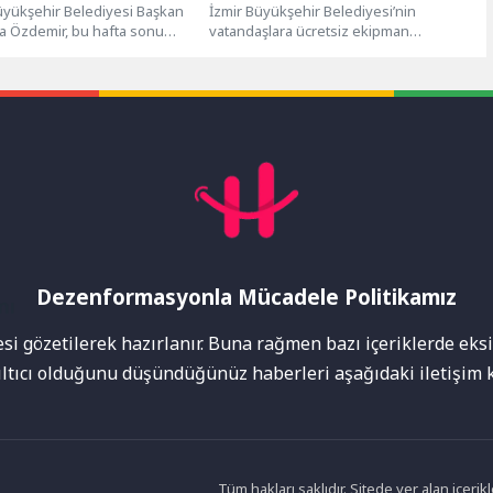
üyükşehir Belediyesi Başkan
İzmir Büyükşehir Belediyesi’nin
ra Özdemir, bu hafta sonu
vatandaşlara ücretsiz ekipman
 ve seyircisi önünde...
sağlayarak sporun önündeki engelleri
kaldıran örnek projesi spor
istasyonlarının...
Dezenformasyonla Mücadele Politikamız
mı
i gözetilerek hazırlanır. Buna rağmen bazı içeriklerde eksik
nıltıcı olduğunu düşündüğünüz haberleri aşağıdaki iletişim k
Tüm hakları saklıdır. Sitede yer alan içer