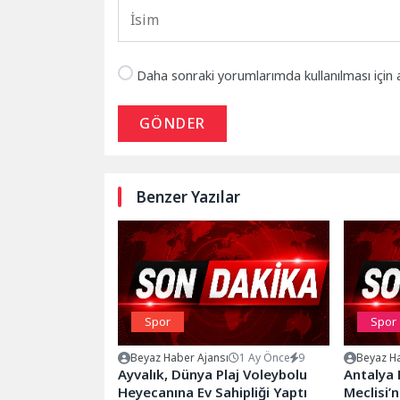
Daha sonraki yorumlarımda kullanılması için 
GÖNDER
Benzer Yazılar
Spor
Spor
Beyaz Haber Ajansı
1 Ay Önce
9
Beyaz Ha
Ayvalık, Dünya Plaj Voleybolu
Antalya 
Heyecanına Ev Sahipliği Yaptı
Meclisi’