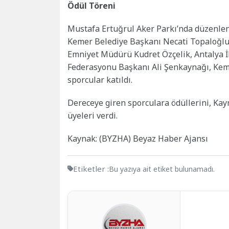
Ödül Töreni
Mustafa Ertuğrul Aker Parkı’nda düzenl
Kemer Belediye Başkanı Necati Topaloğl
Emniyet Müdürü Kudret Özçelik, Antalya İ
Federasyonu Başkanı Ali Şenkaynağı, Keme
sporcular katıldı.
Dereceye giren sporculara ödüllerini, Ka
üyeleri verdi.
Kaynak: (BYZHA) Beyaz Haber Ajansı
Etiketler :
Bu yazıya ait etiket bulunamadı.