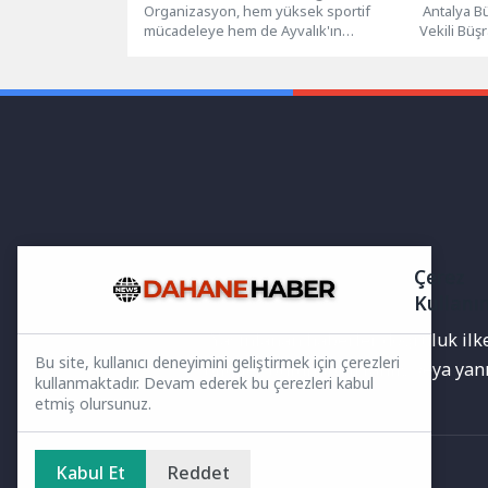
Organizasyon, hem yüksek sportif
destek
Antalya B
mücadeleye hem de Ayvalık'ın
Vekili Büş
uluslararası spor organizasyonlarına
kendi saha
ev sahipliği yapma potansiyeline...
Çerez
Kullanı
Yayınlanan haberler doğruluk ilkes
Bu site, kullanıcı deneyimini geliştirmek için çerezleri
bilgiler bulunabilir.Yanlış veya ya
kullanmaktadır. Devam ederek bu çerezleri kabul
etmiş olursunuz.
Kabul Et
Reddet
Ana Sayfa