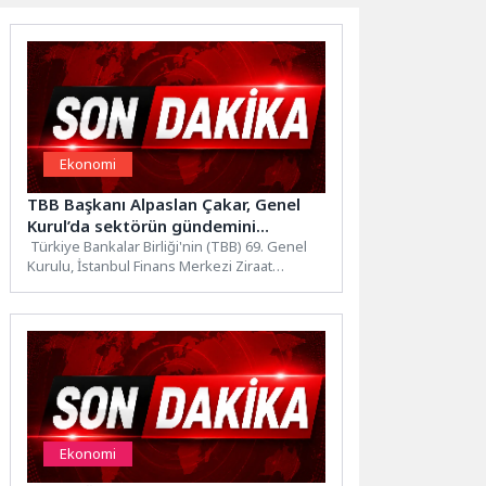
Ekonomi
TBB Başkanı Alpaslan Çakar, Genel
Kurul’da sektörün gündemini
değerlendirdi
Türkiye Bankalar Birliği'nin (TBB) 69. Genel
Kurulu, İstanbul Finans Merkezi Ziraat
Kuleleri Oditoryumu’nda
gerçekleştirildi. Genel Kurul'un...
Ekonomi