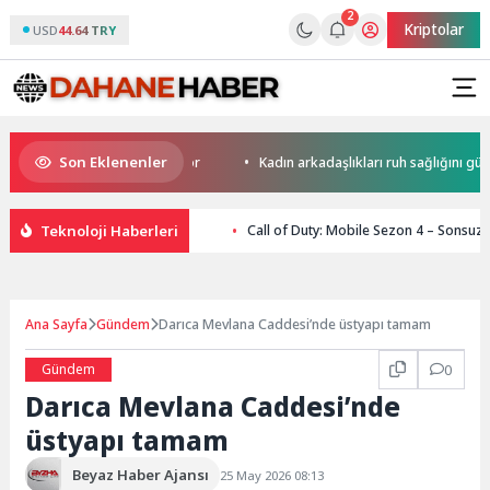
2
Kriptolar
USD
44.64 TRY
Son Eklenenler
rini yapay zekaya bırakıyor
Kadın arkadaşlıkları ruh sağlığını güçlendi
Teknoloji Haberleri
Call of Duty: Mobile Sezon 4 – Sonsuz
Ana Sayfa
Gündem
Darıca Mevlana Caddesi’nde üstyapı tamam
Gündem
0
Darıca Mevlana Caddesi’nde
üstyapı tamam
Beyaz Haber Ajansı
25 May 2026 08:13