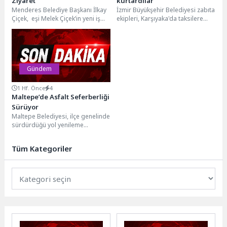
Ziyaret
kurtardılar
Menderes Belediye Başkanı İlkay
İzmir Büyükşehir Belediyesi zabıta
Çiçek, eşi Melek Çiçek’in yeni iş
ekipleri, Karşıyaka'da taksilere
yerinin ruhsatını sürpriz ziyaret
yönelik denetm sırasında
yaparak...
araçların arasında kalan yeşilbaşlı
dişi...
Gündem
1 Hf. Önce
4
Maltepe’de Asfalt Seferberliği
Sürüyor
Maltepe Belediyesi, ilçe genelinde
sürdürdüğü yol yenileme
çalışmalarına Altıntepe
Mahallesi'nde hız kesmeden
Tüm Kategoriler
devam ediyor. Belediye...