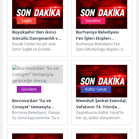
Sağlık
Gündem
Büyükşehir’den ikinci
Burhaniye Belediyesi
Gönüllü Danışmanlık ve
Fen İşleri Ekipleri
Konak Center'da yer alan
Burhaniye Belediyesi Fen
Test Merkezi
Çalışmalarını
İzmir Sağlık ve Esenlik
İşleri Müdürlüğü ekipleri, ilçe
Sürdürüyor
Merkezi'nde (İZSEM) açtığı
genelinde çalışmalarına
Gönüllü Danışmanlık ve
aralıksız devam
Test...
ediyor.Çalışmalar
kapsamında; Pelitköy
Mahallesi...
Gündem
Kültür Sanat
Bornova’dan “Su ve
Memduh Şevket Esendal,
Cinsiyet” temasıyla
Vefatının 74. Yılında
Bornova Belediyesi, Dünya
Zeytinburnu Kültür Sanat’ta
geleceğe mesaj
Zeytinburnu Kültür
Su Günü kapsamında “Su ve
her ay, kültür dünyamızın
Sanat’ta Anılıyor!
Cinsiyet” temasıyla
önemli isimleri hatırlanıyor.
düzenlediği etkinlikte
Edebiyat tarihimizin en
öğrenciler, uzmanlar ve...
önemli yazarlarından...