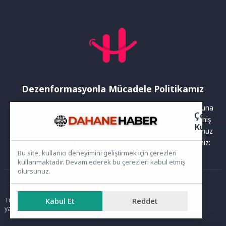
Dezenformasyonla Mücadele Politikamız
Yayınlanan haberler doğruluk ilkesi gözetilerek hazırlanır. Buna
Çerez
rağmen bazı içeriklerde eksik, hatalı veya güncelliğini yitirmiş
Kullanı
bilgiler bulunabilir.Yanlış veya yanıltıcı olduğunu düşündüğünüz
haberleri aşağıdaki iletişim kanallarından bize bildirebilirsiniz:
Bu site, kullanıcı deneyimini geliştirmek için çerezleri
kullanmaktadır. Devam ederek bu çerezleri kabul etmiş
olursunuz.
Ana Sayfa
Kabul Et
Reddet
Tüm hakları saklıdır. Sitede yer alan içerikler izinsiz kopyalanamaz,
yayımlanamaz ve kullanılamaz.