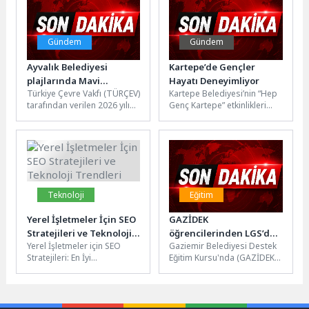
Gündem
Gündem
Ayvalık Belediyesi
Kartepe’de Gençler
plajlarında Mavi
Hayatı Deneyimliyor
Türkiye Çevre Vakfı (TÜRÇEV)
Kartepe Belediyesi’nin “Hep
Bayraklar göndere
tarafından verilen 2026 yılı
Genç Kartepe” etkinlikleri
çekildi
Mavi Bayrak Ödülleri'nde
kapsamında düzenlediği
Ayvalık, Balıkesir'in en fazla...
Gençlik ve Gelişim Kampı, ilk
dönemini sertifika...
Teknoloji
Eğitim
Yerel İşletmeler İçin SEO
GAZİDEK
Stratejileri ve Teknoloji
öğrencilerinden LGS’de
Yerel İşletmeler için SEO
Gaziemir Belediyesi Destek
Trendleri
yüzde 83 başarı
Stratejileri: En İyi
Eğitim Kursu'nda (GAZİDEK)
Uygulamalar Yerel işletmeler
eğitim alan öğrenciler,
için SEO stratejileri
Liselere Geçiş Sistemi (LGS)
belirlemek, hedef...
sınavında önemli...