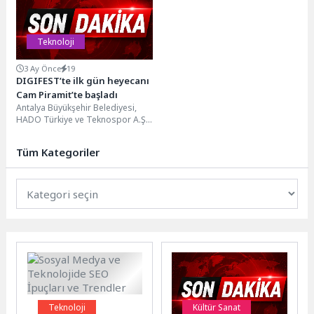
Teknoloji
3 Ay Önce
19
DIGIFEST’te ilk gün heyecanı
Cam Piramit’te başladı
Antalya Büyükşehir Belediyesi,
HADO Türkiye ve Teknospor A.Ş
iş birliği ile bu yıl ilk kez...
Tüm Kategoriler
Teknoloji
Kültür Sanat