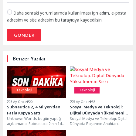
Daha sonraki yorumlarımda kullanılması için adım, e-posta
adresim ve site adresim bu tarayıcıya kaydedilsin.
GÖNDER
Benzer Yazılar
Teknoloji
Teknoloji
3 Ay Önce
20
5 Ay Önce
33
Subnautica 2, 4 Milyon’dan
Sosyal Medya ve Teknoloji:
Fazla Kopya Sattı
Dijital Dünyada Yükselmenin
Unknown Worlds bugün yaptığı
Sosyal Medya ve Teknoloji: Dijital
Sırrı
açıklamada, Subnautica 2'nin 14
Dünyada Başarının Anahtarı
Mayıs'ta Erken Erişim’e çıkışından
Sosyal medya ve teknoloji
bu yana dünya çapında 4...
günümüz dijital dünyasında...