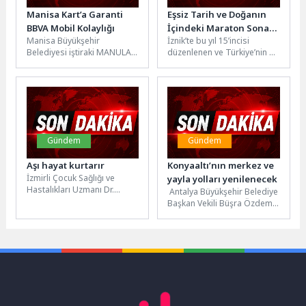
Manisa Kart’a Garanti
Eşsiz Tarih ve Doğanın
BBVA Mobil Kolaylığı
İçindeki Maraton Sona
Manisa Büyükşehir
İznik’te bu yıl 15’incisi
Erdi
Belediyesi iştiraki MANULAŞ
düzenlenen ve Türkiye’nin en
ile Garanti BBVA iş birliğinde
uzun maraton koşusu olan
hayata geçirilen yeni
İznik Ultra Maratonu,...
uygulama sayesinde,...
Gündem
Gündem
Aşı hayat kurtarır
Konyaaltı’nın merkez ve
İzmirli Çocuk Sağlığı ve
yayla yolları yenilenecek
Hastalıkları Uzmanı Dr.
Antalya Büyükşehir Belediye
Süreyya Paksoy, aşılamanın
Başkan Vekili Büşra Özdemir,
enfeksiyon hastalıklarını
Konyaaltı Belediye Başkanı
önlemede temiz sudan...
Cem Kotan ile işbirliği
protokolü...