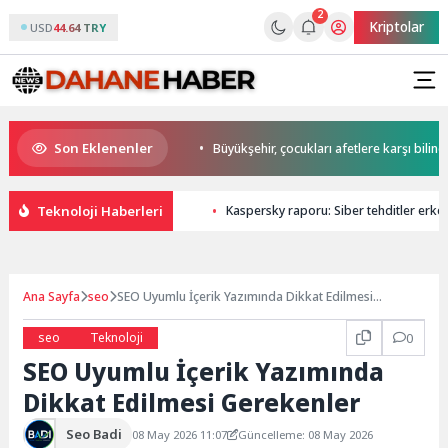
2
Kriptolar
USD
44.64 TRY
Son Eklenenler
 Başkan Büyükakın’dan
Büyükşehir, çocukları afetlere karşı bilinçlendiri
Teknoloji Haberleri
Kaspersky raporu: Siber tehditler erken 
Ana Sayfa
seo
SEO Uyumlu İçerik Yazımında Dikkat Edilmesi
Gerekenler
seo
Teknoloji
0
SEO Uyumlu İçerik Yazımında
Dikkat Edilmesi Gerekenler
Seo Badi
08 May 2026 11:07
Güncelleme: 08 May 2026