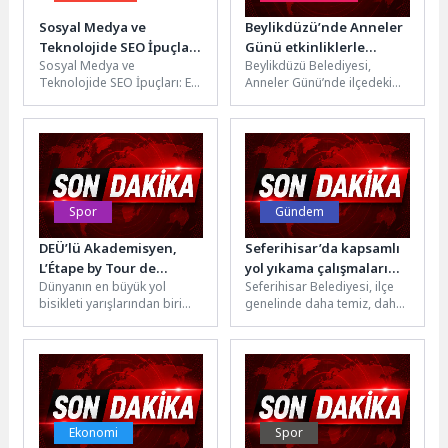
Sosyal Medya ve
Beylikdüzü’nde Anneler
Teknolojide SEO İpuçları
Günü etkinliklerle
Sosyal Medya ve
Beylikdüzü Belediyesi,
ve Trendler
kutlandı
Teknolojide SEO İpuçları: En
Anneler Günü’nde ilçedeki
İyi Pratikler Sosyal medya ve
anneleri unutmadı. Gün
teknoloji alanındaki SEO...
kapsamında belirlenen
noktalarda çiçek dağıtımı
yapılırken kamptan...
Spor
Gündem
DEÜ’lü Akademisyen,
Seferihisar’da kapsamlı
L’Étape by Tour de
yol yıkama çalışmaları
Dünyanın en büyük yol
Seferihisar Belediyesi, ilçe
France Türkiye Etabı’nda
aralıksız sürüyor
bisikleti yarışlarından biri
genelinde daha temiz, daha
İkincilik Kürsüsüne Çıktı
olan Tour de France'ın
sağlıklı ve daha yaşanabilir
amatör sporcular için
bir kent oluşturmak
düzenlenen...
amacıyla...
Ekonomi
Spor