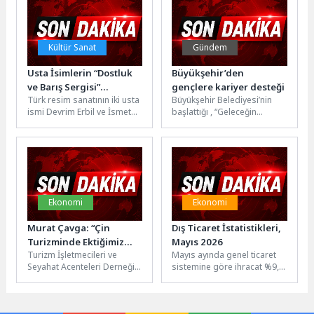
Kültür Sanat
Gündem
Usta İsimlerin “Dostluk
Büyükşehir’den
ve Barış Sergisi”
gençlere kariyer desteği
Türk resim sanatının iki usta
Büyükşehir Belediyesi’nin
Beylikdüzü’nde
ismi Devrim Erbil ve İsmet
başlattığı , “Geleceğin
Yedikardeş’in yarım asrı
Meslekleri Bilim Kafe”
aşan dostluğundan...
etkinlikleriyle YKS
sonrasında tercih
sürecindeki gençler,
akademisyenler ve...
Ekonomi
Ekonomi
Murat Çavga: “Çin
Dış Ticaret İstatistikleri,
Turizminde Ektiğimiz
Mayıs 2026
Turizm İşletmecileri ve
Mayıs ayında genel ticaret
Tohumlar Filiz Vermeye
Seyahat Acenteleri Derneği
sistemine göre ihracat %9,5,
Başladı”
(TİSAD) Başkanı Murat
ithalat %10,8 azaldı Türkiye
Çavga, son iki yıldır
İstatistik Kurumu ile
Trabzon’da Çin...
Ticaret...