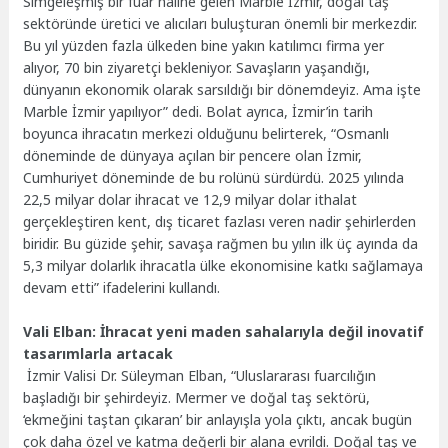
Simgeleşmiş bir fuar haline gelen Marble İzmir, doğal taş
sektöründe üretici ve alıcıları buluşturan önemli bir merkezdir.
Bu yıl yüzden fazla ülkeden bine yakın katılımcı firma yer
alıyor, 70 bin ziyaretçi bekleniyor. Savaşların yaşandığı,
dünyanın ekonomik olarak sarsıldığı bir dönemdeyiz. Ama işte
Marble İzmir yapılıyor” dedi. Bolat ayrıca, İzmir’in tarih
boyunca ihracatın merkezi olduğunu belirterek, “Osmanlı
döneminde de dünyaya açılan bir pencere olan İzmir,
Cumhuriyet döneminde de bu rolünü sürdürdü. 2025 yılında
22,5 milyar dolar ihracat ve 12,9 milyar dolar ithalat
gerçekleştiren kent, dış ticaret fazlası veren nadir şehirlerden
biridir. Bu güzide şehir, savaşa rağmen bu yılın ilk üç ayında da
5,3 milyar dolarlık ihracatla ülke ekonomisine katkı sağlamaya
devam etti” ifadelerini kullandı.
Vali Elban: İhracat yeni maden sahalarıyla değil inovatif
tasarımlarla artacak
İzmir Valisi Dr. Süleyman Elban, “Uluslararası fuarcılığın
başladığı bir şehirdeyiz. Mermer ve doğal taş sektörü,
‘ekmeğini taştan çıkaran’ bir anlayışla yola çıktı, ancak bugün
çok daha özel ve katma değerli bir alana evrildi. Doğal taş ve