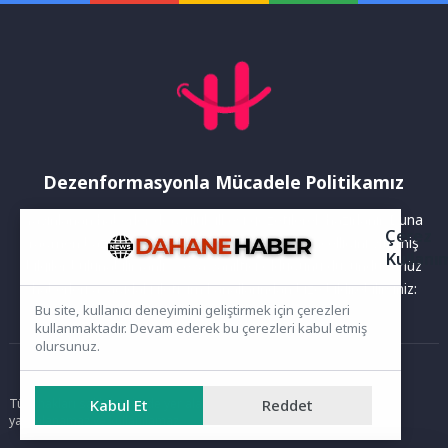
Dezenformasyonla Mücadele Politikamız
Yayınlanan haberler doğruluk ilkesi gözetilerek hazırlanır. Buna
Çerez
rağmen bazı içeriklerde eksik, hatalı veya güncelliğini yitirmiş
Kullanı
bilgiler bulunabilir.Yanlış veya yanıltıcı olduğunu düşündüğünüz
haberleri aşağıdaki iletişim kanallarından bize bildirebilirsiniz:
Bu site, kullanıcı deneyimini geliştirmek için çerezleri
kullanmaktadır. Devam ederek bu çerezleri kabul etmiş
olursunuz.
Ana Sayfa
Tüm hakları saklıdır. Sitede yer alan içerikler izinsiz kopyalanamaz,
Kabul Et
Reddet
yayımlanamaz ve kullanılamaz.