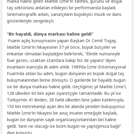
marka haline gelen Marble İzmir’in tarihini, gücünü ve doğal
taş sektörünü anlatan etkileyici bir performansla başladı.
Sinematografik anlatı, sanatçıların büyüleyici müzik ve dans
gösterileriyle zenginleşti.
“Bir hayaldi, dünya markası haline geldi”
Fuarın açılış konuşmasını yapan Başkan Dr. Cemil Tugay,
Marble İzmir’in hikayesinin 37 yıl önce, büyük bütçeler ve
imkanlar olmadan başladığını belirterek, “Elinde numuneyle
fuar gezen, uzaktan stantlara bakıp ‘biz de yaparız’ diyen
insanların inancıyla ilk adım atıldı. 1989’da İzmir Enternasyonal
Fuarı’nda atılan bu adım, bugün dünyanın en büyük doğal taş
buluşmalarından birine dönüştü. O günlerde bir hayaldi; bugün
ise bir dünya markası haline geldi. Geçtiğimiz yıl Marble İzmir’i,
128 ülkeden 60 bini aşkın ziyaretçiyle tamamladık. Bu yıl ise
Türkiye’nin 41 ilinden, 28 farklı ülkeden bine yakın katılımcıyla,
150 bin metrekareyi aşan dev bir alanda yeniden buluşuyoruz.
Marble İzmir’in hikayesi bir avuç insanın emeğiyle başladı,
bugün ise dünyanın sayılı organizasyonlarından biri haline
geldi. Yarın ne olacağı ise bizim bugün ne yaptığımıza bağlı”
diye konuştu.