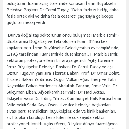
buluşturan fuarın açılış töreninde konuşan İzmir Büyükşehir
Belediye Başkanı Dr. Cemil Tugay, “Daha fazla iş birliği, daha
fazla ortak akıl ve daha fazla cesaret” çağrısıyla geleceğe
güçlü bir mesaj verdi.
Dünya doğal taş sektörünün öncü buluşması Marble İzmir –
Uluslararası Doğaltaş ve Teknolojileri Fuarı, 31’inci kez
kapılarını açtı. İzmir Büyükşehir Belediyesi’nin ev sahipliğinde,
İZFAŞ tarafından Fuar İzmir’de düzenlenen 31. Marble İzmir,
sektörün profesyonellerini bir araya getirdi. Açılış törenine
İzmir Büyükşehir Belediye Başkanı Dr. Cemil Tugay ve eşi
Öznur Tugay’ın yanı sıra Ticaret Bakanı Prof. Dr. Ömer Bolat,
Ticaret Bakan Yardımcısı Özgür Volkan Ağar, Enerji ve Tabii
Kaynaklar Bakan Yardımcısı Abdullah Tancan, İzmir Valisi Dr.
Süleyman Elban, Afyonkarahisar Valisi Dr. Naci Aktaş,
Eskişehir Valisi Dr. Erdinç Yılmaz, Cumhuriyet Halk Partisi İzmir
Milletvekili Seda Kaya Ösen, il ve ilçe belediye başkanları,
siyasi parti temsilcileri, büyükelçiler, oda ve birlik başkanları,
sivil toplum kuruluşu temsilcileri ile çok sayıda sektör
profesyoneli katıldı. Açılış töreni, 31 yıldır dünya fuarcılığında