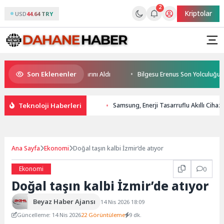
2
Kriptolar
USD
44.64 TRY
Son Eklenenler
n Yüzücüleri Sertifikalarını Aldı
Bilgesu Erenus Son Yolculuğuna Uğur
Teknoloji Haberleri
Samsung, Enerji Tasarruflu Akıllı Cihazl
Ana Sayfa
Ekonomi
Doğal taşın kalbi İzmir’de atıyor
Ekonomi
0
Doğal taşın kalbi İzmir’de atıyor
Beyaz Haber Ajansı
14 Nis 2026 18:09
Güncelleme: 14 Nis 2026
22 Görüntüleme
9 dk.