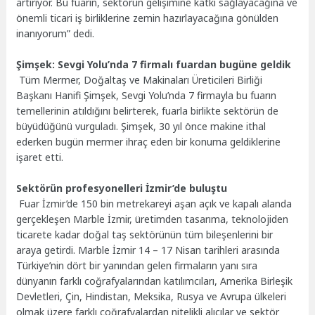
artırıyor. Bu fuarın, sektörün gelişimine katkı sağlayacağına ve
önemli ticari iş birliklerine zemin hazırlayacağına gönülden
inanıyorum” dedi.
Şimşek: Sevgi Yolu’nda 7 firmalı fuardan bugüne geldik
Tüm Mermer, Doğaltaş ve Makinaları Üreticileri Birliği
Başkanı Hanifi Şimşek, Sevgi Yolu’nda 7 firmayla bu fuarın
temellerinin atıldığını belirterek, fuarla birlikte sektörün de
büyüdüğünü vurguladı. Şimşek, 30 yıl önce makine ithal
ederken bugün mermer ihraç eden bir konuma geldiklerine
işaret etti.
Sektörün profesyonelleri İzmir’de buluştu
Fuar İzmir’de 150 bin metrekareyi aşan açık ve kapalı alanda
gerçekleşen Marble İzmir, üretimden tasarıma, teknolojiden
ticarete kadar doğal taş sektörünün tüm bileşenlerini bir
araya getirdi. Marble İzmir 14 – 17 Nisan tarihleri arasında
Türkiye’nin dört bir yanından gelen firmaların yanı sıra
dünyanın farklı coğrafyalarından katılımcıları, Amerika Birleşik
Devletleri, Çin, Hindistan, Meksika, Rusya ve Avrupa ülkeleri
olmak üzere farklı coğrafyalardan nitelikli alıcılar ve sektör