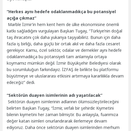
“Herkes aynı hedefe odaklanmadıkça bu potansiyel
açığa çıkmaz”
Marble İzmir’in hem kent hem de ülke ekonomisine önemli
katkı sağladığını vurgulayan Başkan Tugay, “Türkiye’nin doğal
taş ihracatını çok daha yukarıya taşıyabiliriz. Bunun için daha
fazla iş birliği, daha güçlü bir ortak akıl ve daha fazla cesaret
gerekiyor. Kamu, özel sektör, odalar ve dernekler aynı hedefe
odaklanmadıkça bu potansiyeli tam anlamıyla ortaya
koymamız mümkün değil. İzmir Büyükşehir Belediyesi olarak
bu sorumluluğun farkındayız. İZFAŞ ile birlikte bu platformu
büyütmeye ve uluslararası etkisini artırmaya kararlılıkla devam
edeceğiz” dedi.
“Sektörün duayen isimlerinin adı yaşatılacak”
Sektörün duayen isimlerinin adlarının ölümsüzleştirileceğini
belirten Başkan Tugay, “İzmir, vefalı bir şehirdir. Kıymetini
bilenin kıymetini her zaman bilmiştir. Bu anlayışla, fuarımıza
değer katan isimleri onurlandırarak ilerlemeye devam
ediyoruz. Daha önce sektörün duayen isimlerinden merhum