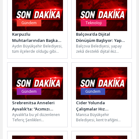
Gündem
Teknoloji
Karpuzlu
Balçova’da Dijital
Muhtarlarından Başkan
Dönüşüm Başlıyor: Yapay
Aydın Büyükşehir Belediyesi,
Balçova Belediyesi, yapay
Çerçioğlu’na Hizmet
Zekâ Destekli Dijital İkiz
tüm ilçelerde olduğu gibi
zekâ destekli dijital ikiz
Teşekkürü
Sistemi Yolda
Karpuzlu’da da çalışmalarını
sistemiyle ilçede anlık izleme
sürdürüyor.Aydın Büyükşehir
ve hızlı müdahale
Belediyesi Park ve...
dönemine...
Gündem
Gündem
Srebrenitsa Anneleri
Cider Yolunda
Ayvalık’ta: “Acımızı
Çalışmalar Hız
Ayvalık’ta bu yıl düzenlenen
Manisa Büyükşehir
unutmadık,
Kesmeden Devam Ediyor
Teferiç Şenlikleri
Belediyesi, kent trafiğini
unutturmayacağız”
kapsamında anlamlı bir
rahatlatmak ve ulaşımı daha
buluşma gerçekleşti. Ayvalık
güvenli ve akıcı hale
Belediye Başkanı Mesut...
getirmek amacıyla...