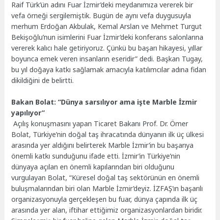
Raif Türk’ün adını Fuar İzmir’deki meydanımıza vererek bir
vefa örneği sergilemiştik. Bugün de aynı vefa duygusuyla
merhum Erdoğan Akbulak, Kemal Arslan ve Mehmet Turgut
Bekişoğlu’nun isimlerini Fuar İzmir’deki konferans salonlarına
vererek kalıcı hale getiriyoruz. Çünkü bu başarı hikayesi, yıllar
boyunca emek veren insanların eseridir” dedi. Başkan Tugay,
bu yıl doğaya katkı sağlamak amacıyla katılımcılar adına fidan
dikildiğini de belirtti.
Bakan Bolat: “Dünya sarsılıyor ama işte Marble İzmir
yapılıyor”
Açılış konuşmasını yapan Ticaret Bakanı Prof. Dr. Ömer
Bolat, Türkiye’nin doğal taş ihracatında dünyanın ilk üç ülkesi
arasında yer aldığını belirterek Marble İzmir’in bu başarıya
önemli katkı sunduğunu ifade etti. İzmir’in Türkiye’nin
dünyaya açılan en önemli kapılarından biri olduğunu
vurgulayan Bolat, “Küresel doğal taş sektörünün en önemli
buluşmalarından biri olan Marble İzmir’deyiz. İZFAŞ’ın başarılı
organizasyonuyla gerçekleşen bu fuar, dünya çapında ilk üç
arasında yer alan, iftihar ettiğimiz organizasyonlardan biridir.