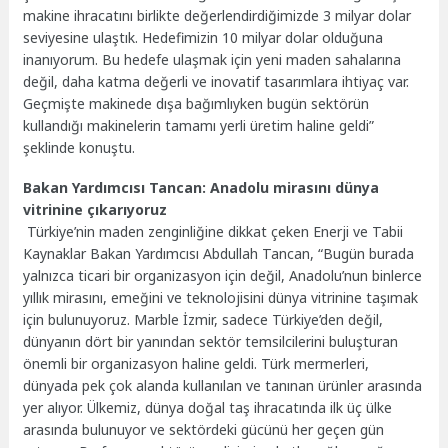
makine ihracatını birlikte değerlendirdiğimizde 3 milyar dolar
seviyesine ulaştık. Hedefimizin 10 milyar dolar olduğuna
inanıyorum. Bu hedefe ulaşmak için yeni maden sahalarına
değil, daha katma değerli ve inovatif tasarımlara ihtiyaç var.
Geçmişte makinede dışa bağımlıyken bugün sektörün
kullandığı makinelerin tamamı yerli üretim haline geldi”
şeklinde konuştu.
Bakan Yardımcısı Tancan: Anadolu mirasını dünya
vitrinine çıkarıyoruz
Türkiye’nin maden zenginliğine dikkat çeken Enerji ve Tabii
Kaynaklar Bakan Yardımcısı Abdullah Tancan, “Bugün burada
yalnızca ticari bir organizasyon için değil, Anadolu’nun binlerce
yıllık mirasını, emeğini ve teknolojisini dünya vitrinine taşımak
için bulunuyoruz. Marble İzmir, sadece Türkiye’den değil,
dünyanın dört bir yanından sektör temsilcilerini buluşturan
önemli bir organizasyon haline geldi. Türk mermerleri,
dünyada pek çok alanda kullanılan ve tanınan ürünler arasında
yer alıyor. Ülkemiz, dünya doğal taş ihracatında ilk üç ülke
arasında bulunuyor ve sektördeki gücünü her geçen gün