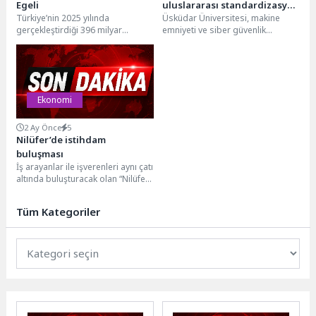
Egeli
uluslararası standardizasyon
Türkiye’nin 2025 yılında
Üsküdar Üniversitesi, makine
toplantısı Üsküdar’da!
gerçekleştirdiği 396 milyar
emniyeti ve siber güvenlik
dolarlık mal ve hizmet ihracatına
alanında önemli bir ilke imza
en çok katkı sağlayan...
atarak BrainPark Teknoloji
Transfer...
Ekonomi
2 Ay Önce
5
Nilüfer’de istihdam
buluşması
İş arayanlar ile işverenleri aynı çatı
altında buluşturacak olan “Nilüfer
Belediyesi İstihdam Buluşması”,
27 Haziran...
Tüm Kategoriler