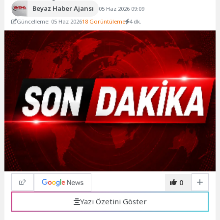
Beyaz Haber Ajansı
05 Haz 2026 09:09
Güncelleme: 05 Haz 2026
18 Görüntüleme
4 dk.
0
Yazı Özetini Göster