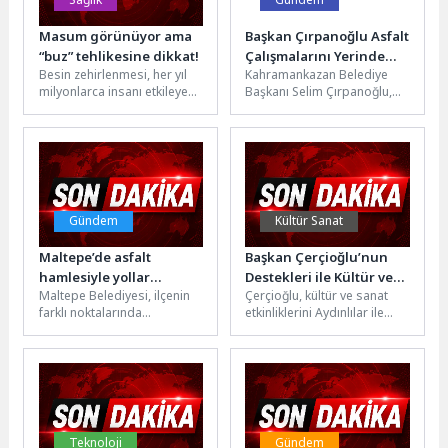
Masum görünüyor ama
Başkan Çırpanoğlu Asfalt
“buz” tehlikesine dikkat!
Çalışmalarını Yerinde
Besin zehirlenmesi, her yıl
Kahramankazan Belediye
İnceledi
milyonlarca insanı etkileyen
Başkanı Selim Çırpanoğlu,
önemli bir halk sağlığı
ilçede sürdürülen altyapı ve
sorunu olmayı sürdürüyor.
üstyapı çalışmalarını
Dünya...
yakından takip etmeye
devam...
Gündem
Kültür Sanat
Maltepe’de asfalt
Başkan Çerçioğlu’nun
hamlesiyle yollar
Destekleri ile Kültür ve
Maltepe Belediyesi, ilçenin
Çerçioğlu, kültür ve sanat
yenileniyor
Sanatın Kalbi Aydın’da
farklı noktalarında
etkinliklerini Aydınlılar ile
Atıyor
sürdürdüğü yol yenileme
buluşturmaya devam
çalışmalarına Fındıklı
ediyor.Aydın Büyükşehir
Mahallesi Fırat Sokak’ta
Belediyesi
devam ediyor.Planlama...
Konservatuarı’nda notadan
solfeje,...
Teknoloji
Gündem