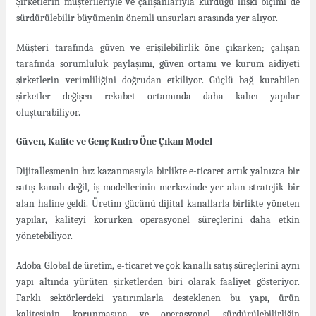
Şirketlerin müşterileriyle ve çalışanlarıyla kurduğu ilişki biçimi de
sürdürülebilir büyümenin önemli unsurları arasında yer alıyor.
Müşteri tarafında güven ve erişilebilirlik öne çıkarken; çalışan
tarafında sorumluluk paylaşımı, güven ortamı ve kurum aidiyeti
şirketlerin verimliliğini doğrudan etkiliyor. Güçlü bağ kurabilen
şirketler değişen rekabet ortamında daha kalıcı yapılar
oluşturabiliyor.
Güven, Kalite ve Genç Kadro Öne Çıkan Model
Dijitalleşmenin hız kazanmasıyla birlikte e-ticaret artık yalnızca bir
satış kanalı değil, iş modellerinin merkezinde yer alan stratejik bir
alan haline geldi. Üretim gücünü dijital kanallarla birlikte yöneten
yapılar, kaliteyi korurken operasyonel süreçlerini daha etkin
yönetebiliyor.
Adoba Global de üretim, e-ticaret ve çok kanallı satış süreçlerini aynı
yapı altında yürüten şirketlerden biri olarak faaliyet gösteriyor.
Farklı sektörlerdeki yatırımlarla desteklenen bu yapı, ürün
kalitesinin korunmasına ve operasyonel sürdürülebilirliğin