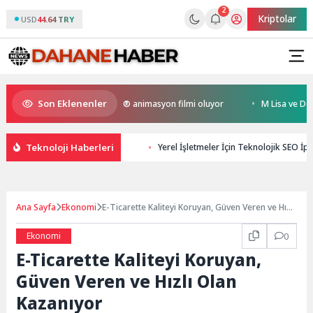
2
Kriptolar
USD
44.64 TRY
Son Eklenenler
 Kral Türkiye’nin ilk IMAX® animasyon filmi oluyor
M Lisa ve Dolu Kade
Teknoloji Haberleri
Yerel İşletmeler İçin Teknolojik SEO İpu
Ana Sayfa
Ekonomi
E-Ticarette Kaliteyi Koruyan, Güven Veren ve Hızlı
Olan Kazanıyor
Ekonomi
0
E-Ticarette Kaliteyi Koruyan,
Güven Veren ve Hızlı Olan
Kazanıyor