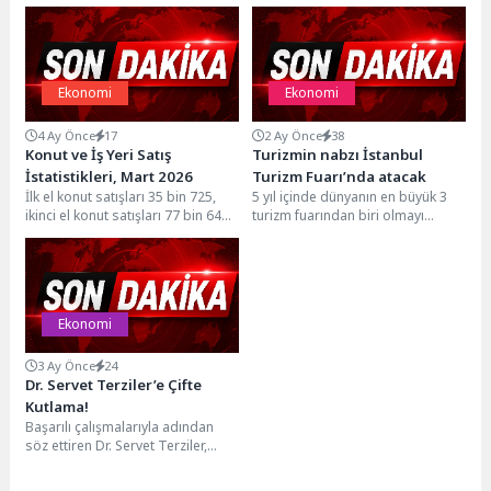
Ekonomi
Ekonomi
4 Ay Önce
17
2 Ay Önce
38
Konut ve İş Yeri Satış
Turizmin nabzı İstanbul
İstatistikleri, Mart 2026
Turizm Fuarı’nda atacak
İlk el konut satışları 35 bin 725,
5 yıl içinde dünyanın en büyük 3
ikinci el konut satışları 77 bin 642
turizm fuarından biri olmayı
olarak...
hedefleyen İstanbul Turizm
Fuarı...
Ekonomi
3 Ay Önce
24
Dr. Servet Terziler’e Çifte
Kutlama!
Başarılı çalışmalarıyla adından
söz ettiren Dr. Servet Terziler,
doğum gününü ve kurucusu
olduğu Dr Terziler...