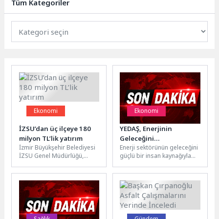
Tüm Kategoriler
Ekonomi
Ekonomi
İZSU’dan üç ilçeye 180
YEDAŞ, Enerjinin
milyon TL’lik yatırım
Geleceğini
İzmir Büyükşehir Belediyesi
Enerji sektörünün geleceğini
Şekillendirecek Genç
İZSU Genel Müdürlüğü,
güçlü bir insan kaynağıyla
Yetenekleri Arıyor
Torbalı’dan Menderes ve
şekillendirmeyi stratejik
Selçuk’a uzanan bölgede
öncelikleri arasında gören
içme suyu altyapısını...
YEDAŞ, genç yetenekleri...
Sağlık
Gündem