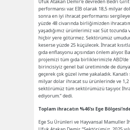
Ufuk Atakan Demir’e devreden Bedri Girit 
performansı var. EİB olarak 18,5 milyar do
sonra en iyi ihracat performansı sergileye
yüzde 48 civarında birliğimizden ihracatım
yaşadığımız ürünlerimiz var. Süt tozunda v
hiçbir yere götürmez. Sektörümüz umudu
keserse yüzde 25 küçülecek. İhracat kısıtl
gıda enflasyonu açısından önlem alıyor. B
projemizi tüm gıda birliklerimizle ABD’d
birincisiyiz genel bal üretiminde de düny
geçerek çok güzel ivme yakaladık. Kanatlı
milyar dolar ihracat su ürünlerinde ve 1,2
sektörümüz tüm sektörümüzü taşıyor. İhra
ediyorum.” dedi.
Toplam ihracatın %46’sı Ege Bölgesi’nd
Ege Su Ürünleri ve Hayvansal Mamuller İhr
Ufuk Atakan Demir, “Sektörümüz, 2025 yıl