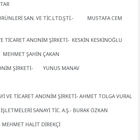
TTAR
ÜRÜNLERİ SAN. VE TİC.LTD.ŞTİ.- MUSTAFA CEM
VE TİCARET ANONİM ŞİRKETİ- KESKİN KESKİNOĞLU
İ- MEHMET ŞAHİN ÇAKAN
ANONİM ŞİRKETİ- YUNUS MANAV
Yİ VE TİCARET ANONİM ŞİRKETİ- AHMET TOLGA VURAL
ŞLETMELERİ SANAYİ TİC. A.Ş.- BURAK ÖZKAN
- MEHMET HALİT DİREKÇİ