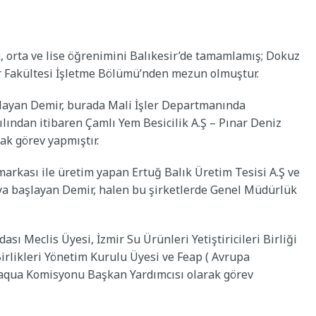
, orta ve lise öğrenimini Balıkesir’de tamamlamış; Dokuz
ler Fakültesi İşletme Bölümü’nden mezun olmuştur.
şlayan Demir, burada Mali İşler Departmanında
ılından itibaren Çamlı Yem Besicilik A.Ş – Pınar Deniz
k görev yapmıştır.
arkası ile üretim yapan Ertuğ Balık Üretim Tesisi A.Ş ve
ya başlayan Demir, halen bu şirketlerde Genel Müdürlük
sı Meclis Üyesi, İzmir Su Ürünleri Yetiştiricileri Birliği
irlikleri Yönetim Kurulu Üyesi ve Feap ( Avrupa
daqua Komisyonu Başkan Yardımcısı olarak görev