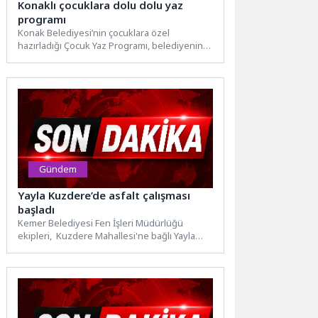
Konaklı çocuklara dolu dolu yaz
programı
Konak Belediyesi’nin çocuklara özel
hazırladığı Çocuk Yaz Programı, belediyenin
semt merkezleri ve sosyal tesislerinde hız...
Gündem
Yayla Kuzdere’de asfalt çalışması
başladı
Kemer Belediyesi Fen İşleri Müdürlüğü
ekipleri, Kuzdere Mahallesi'ne bağlı Yayla
Kuzdere'de 6,5 kilometrelik yolda asfalt...