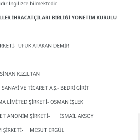
r. İngilizce bilmektedir.
LLER İHRACATÇILARI BİRLİĞİ YÖNETİM KURULU
RKETİ- UFUK ATAKAN DEMİR
- SİNAN KIZILTAN
ANAYİ VE TİCARET A.Ş.- BEDRİ GİRİT
MA LİMİTED ŞİRKETİ- OSMAN İŞLEK
ARET ANONİM ŞİRKETİ- İSMAİL AKSOY
İM ŞİRKETİ- MESUT ERGÜL