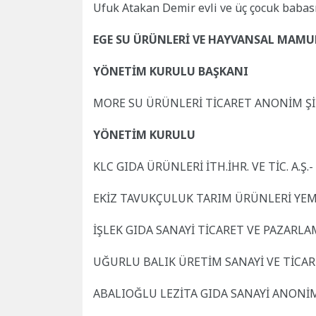
Ufuk Atakan Demir evli ve üç çocuk babasıdı
EGE SU ÜRÜNLERİ VE HAYVANSAL MAMU
YÖNETİM KURULU BAŞKANI
MORE SU ÜRÜNLERİ TİCARET ANONİM Şİ
YÖNETİM KURULU
KLC GIDA ÜRÜNLERİ İTH.İHR. VE TİC. A.Ş.
EKİZ TAVUKÇULUK TARIM ÜRÜNLERİ YEM S
İŞLEK GIDA SANAYİ TİCARET VE PAZARLA
UĞURLU BALIK ÜRETİM SANAYİ VE TİC
ABALIOĞLU LEZİTA GIDA SANAYİ ANON