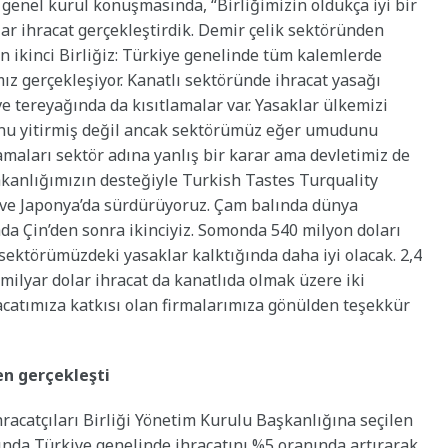
genel kurul konuşmasında, “Birliğimizin oldukça iyi bir
lar ihracat gerçekleştirdik. Demir çelik sektöründen
n ikinci Birliğiz: Türkiye genelinde tüm kalemlerde
ız gerçekleşiyor. Kanatlı sektöründe ihracat yasağı
e tereyağında da kısıtlamalar var. Yasaklar ülkemizi
nu yitirmiş değil ancak sektörümüz eğer umudunu
amaları sektör adına yanlış bir karar ama devletimiz de
akanlığımızın desteğiyle Turkish Tastes Turquality
e ve Japonya’da sürdürüyoruz. Çam balında dünya
ada Çin’den sonra ikinciyiz. Somonda 540 milyon doları
 sektörümüzdeki yasaklar kalktığında daha iyi olacak. 2,4
 milyar dolar ihracat da kanatlıda olmak üzere iki
catımıza katkısı olan firmalarımıza gönülden teşekkür
en gerçekleşti
acatçıları Birliği Yönetim Kurulu Başkanlığına seçilen
ında Türkiye genelinde ihracatını %5 oranında artırarak