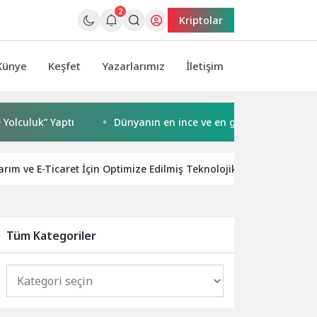
2
Kriptolar
Künye
Keşfet
Yazarlarımız
İletişim
k” Yaptı
Dünyanın en ince ve en güçlü katlanabilir amira
rım ve E-Ticaret İçin Optimize Edilmiş Teknolojik Çözümler
Tüm Kategoriler