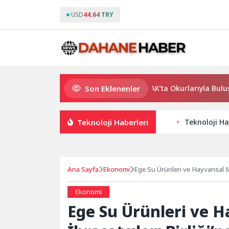
USD
44.64 TRY
Son Eklenenler
Usta Yazar Burhan Sönmez TESAK’ta Okurlarıyla Buluşuyor
Teknoloji Haberleri
Teknoloji Ha
Ana Sayfa
Ekonomi
Ege Su Ürünleri ve Hayvansal M
Ekonomi
Ege Su Ürünleri ve 