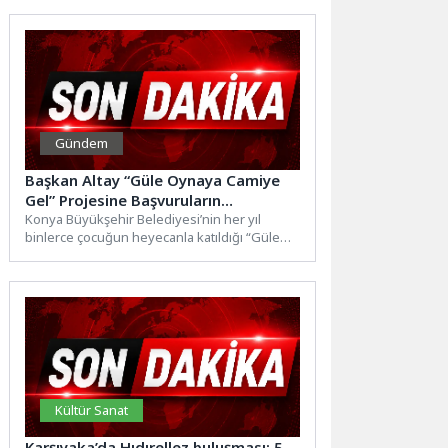
yararlanarak...
Gündem
Başkan Altay “Güle Oynaya Camiye
Gel” Projesine Başvuruların
Başladığını Duyurdu
Konya Büyükşehir Belediyesi’nin her yıl
binlerce çocuğun heyecanla katıldığı “Güle
Oynaya Camiye Gel” projesinde kayıt...
Kültür Sanat
Karşıyaka’da Hıdırellez buluşması: 5