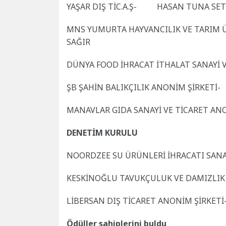
YAŞAR DIŞ TİC.A.Ş- HASAN TUNA SE
MNS YUMURTA HAYVANCILIK VE TARIM 
SAĞIR
DÜNYA FOOD İHRACAT İTHALAT SANAYİ 
ŞB ŞAHİN BALIKÇILIK ANONİM ŞİRKET
MANAVLAR GIDA SANAYİ VE TİCARET 
DENETİM KURULU
NOORDZEE SU ÜRÜNLERİ İHRACATI SANA
KESKİNOĞLU TAVUKÇULUK VE DAMIZLIK İ
LİBERSAN DIŞ TİCARET ANONİM ŞİRKETİ
Ödüller sahiplerini buldu