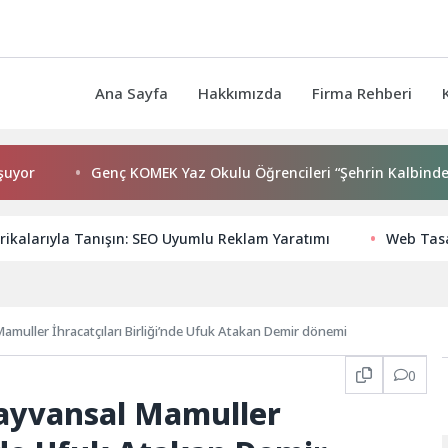
Ana Sayfa
Hakkımızda
Firma Rehberi
Genç KOMEK Yaz Okulu Öğrencileri “Şehrin Kalbinde Yolculu
rikalarıyla Tanışın: SEO Uyumlu Reklam Yaratımı
Web Tasa
amuller İhracatçıları Birliği’nde Ufuk Atakan Demir dönemi
0
Hayvansal Mamuller