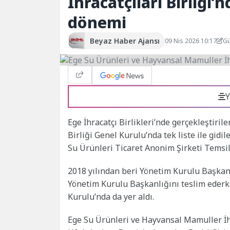
İhracatçıları Birliği
dönemi
Beyaz Haber Ajansı
09 Nis 2026 10:17
Gü
Y
Ege İhracatçı Birlikleri’nde gerçekleştiri
Birliği Genel Kurulu’nda tek liste ile gid
Su Ürünleri Ticaret Anonim Şirketi Temsil
2018 yılından beri Yönetim Kurulu Başkanl
Yönetim Kurulu Başkanlığını teslim ederk
Kurulu’nda da yer aldı.
Ege Su Ürünleri ve Hayvansal Mamuller İhr