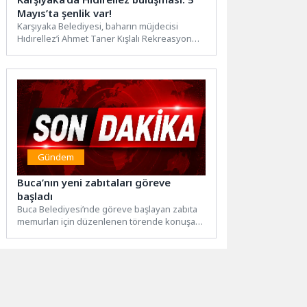
Mayıs’ta şenlik var!
Karşıyaka Belediyesi, baharın müjdecisi
Hıdırellez’i Ahmet Taner Kışlalı Rekreasyon
Alanı’nda düzenlenecek renkli bir şenlikle
kutlamaya...
Gündem
Buca’nın yeni zabıtaları göreve
başladı
Buca Belediyesi’nde göreve başlayan zabıta
memurları için düzenlenen törende konuşan
Başkan Vekili Hüseyin Benzer, “Hepimiz...