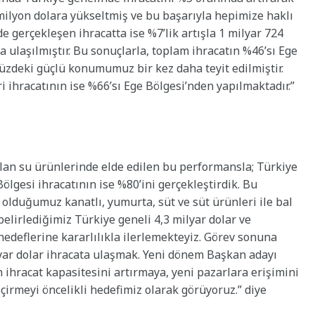
milyon dolara yükseltmiş ve bu başarıyla hepimize haklı
e gerçekleşen ihracatta ise %7’lik artışla 1 milyar 724
 ulaşılmıştır. Bu sonuçlarla, toplam ihracatın %46’sı Ege
zdeki güçlü konumumuz bir kez daha teyit edilmiştir.
ri ihracatının ise %66’sı Ege Bölgesi’nden yapılmaktadır.”
 olan su ürünlerinde elde edilen bu performansla; Türkiye
ölgesi ihracatının ise %80’ini gerçekleştirdik. Bu
 olduğumuz kanatlı, yumurta, süt ve süt ürünleri ile bal
 belirlediğimiz Türkiye geneli 4,3 milyar dolar ve
 hedeflerine kararlılıkla ilerlemekteyiz. Görev sonuna
lyar dolar ihracata ulaşmak. Yeni dönem Başkan adayı
ihracat kapasitesini artırmaya, yeni pazarlara erişimini
çirmeyi öncelikli hedefimiz olarak görüyoruz.” diye