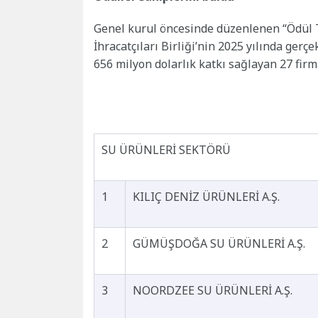
Genel kurul öncesinde düzenlenen “Ödül 
İhracatçıları Birliği’nin 2025 yılında gerç
656 milyon dolarlık katkı sağlayan 27 firma
SU ÜRÜNLERİ SEKTÖRÜ
1
KILIÇ DENİZ ÜRÜNLERİ A.Ş.
2
GÜMÜŞDOĞA SU ÜRÜNLERİ A.Ş.
3
NOORDZEE SU ÜRÜNLERİ A.Ş.