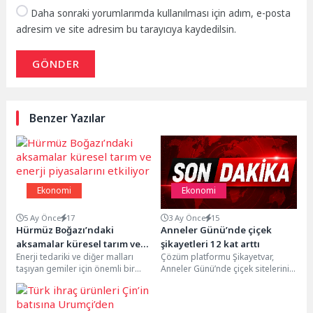
Daha sonraki yorumlarımda kullanılması için adım, e-posta
adresim ve site adresim bu tarayıcıya kaydedilsin.
GÖNDER
Benzer Yazılar
Ekonomi
Ekonomi
5 Ay Önce
17
3 Ay Önce
15
Hürmüz Boğazı’ndaki
Anneler Günü’nde çiçek
aksamalar küresel tarım ve
şikayetleri 12 kat arttı
Enerji tedariki ve diğer malları
Çözüm platformu Şikayetvar,
enerji piyasalarını etkiliyor
taşıyan gemiler için önemli bir
Anneler Günü’nde çiçek sitelerinin
geçiş noktası olan Hürmüz
şikayetlerini inceledi. Yapılan
Boğazı’nda...
açıklamaya göre şikayetler yüzde
bin...