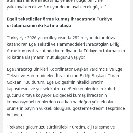
atılması halinde ihracatımız yeniden güçlü bir ivme
yakalayabilecek ve 3 milyar doları aşabilecek güçte.”
Egeli tekstilciler örme kumaş ihracatında Türkiye
ortalamasının iki katına ulaştı
Türkiye’ye 2026 yılının ilk yarısında 282 milyon dolar döviz
kazandıran Ege Tekstil ve Hammaddeleri İhracatçıları Birliği,
örme kumaş ihracatında birim fiyatında Türkiye ortalamasının
iki katına ulaşmanın mutluluğunu yaşıyor.
Ege İhracatçı Birlikleri Koordinatör Başkan Yardımcısı ve Ege
Tekstil ve Hammaddeleri İhracatçıları Birliği Başkanı Turan
Göksan, “Bu durum, Ege Bölgesi’nin nitelikli üretim
kapasitesini ve yüksek katma değerli ürünlerdeki rekabet
gücünü ortaya koyuyor. Bölgedeki kumaş ihracatının
konvansiyonel ürünlerden çok katma değeri yüksek olan
ürünlerin payının yüksek olduğunu göstermektedir” tespitinde
bulundu.
“Rekabet gücümüzü sürdürülebilir üretim, dijitalleşme ve