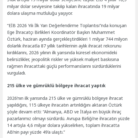
milyar dolar seviyesine takılıp kalan ihracatında 19 milyar
dolara ulaşma mutluluğu yaşıyor.
“EİB 2026 Yılı İlk Yarı Değerlendirme Toplantısı”nda konuşan
Ege İhracatçı Birlikleri Koordinatör Başkın Muhammet
Öztürk, haziran ayında gerçekleştirdikleri 1 milyar 744 milyon
dolarlık ihracatla 87 yıllık tarihlerinin aylık ihracat rekorunu
kırdıklarını, 2026 yılının ilk yarısında küresel ekonomideki
belirsizlikler, jeopolitik riskler ve yüksek maliyet baskısına
rağmen ihracattaki güçlü performanslarını sürdürdüklerini
vurguladı.
215 ülke ve gümrüklü bölgeye ihracat yaptık
2026’nın ilk yarısında 215 ülke ve gümrüklü bölgeye ihracat
yapıldığını, 115 ülkeye ihracatın artırıldığını aktaran Öztürk
şöyle devam etti: “Almanya, ABD ve İtalya en büyük ihraç
pazarlarımız olmayı sürdürdü. Avrupa Birliği’ne ihracatın yüzde
14 artışla 4,6 milyar dolara yükselirken, toplam ihracatta
AB’nin payı yüzde 49’a ulaştı.”