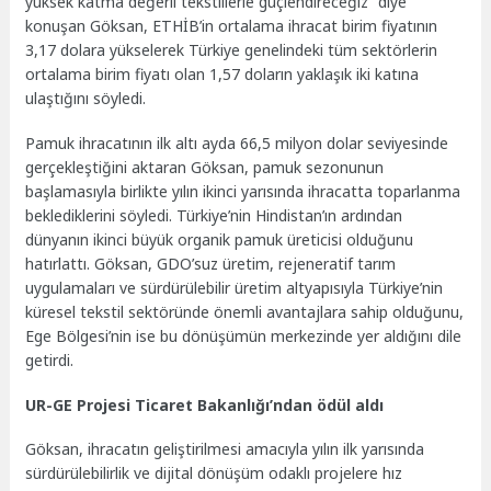
yüksek katma değerli tekstillerle güçlendireceğiz” diye
konuşan Göksan, ETHİB’in ortalama ihracat birim fiyatının
3,17 dolara yükselerek Türkiye genelindeki tüm sektörlerin
ortalama birim fiyatı olan 1,57 doların yaklaşık iki katına
ulaştığını söyledi.
Pamuk ihracatının ilk altı ayda 66,5 milyon dolar seviyesinde
gerçekleştiğini aktaran Göksan, pamuk sezonunun
başlamasıyla birlikte yılın ikinci yarısında ihracatta toparlanma
beklediklerini söyledi. Türkiye’nin Hindistan’ın ardından
dünyanın ikinci büyük organik pamuk üreticisi olduğunu
hatırlattı. Göksan, GDO’suz üretim, rejeneratif tarım
uygulamaları ve sürdürülebilir üretim altyapısıyla Türkiye’nin
küresel tekstil sektöründe önemli avantajlara sahip olduğunu,
Ege Bölgesi’nin ise bu dönüşümün merkezinde yer aldığını dile
getirdi.
UR-GE Projesi Ticaret Bakanlığı’ndan ödül aldı
Göksan, ihracatın geliştirilmesi amacıyla yılın ilk yarısında
sürdürülebilirlik ve dijital dönüşüm odaklı projelere hız