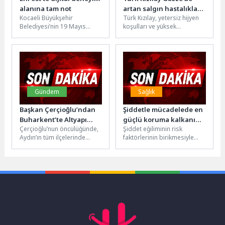
alanına tam not
artan salgın hastalıklara
Kocaeli Büyükşehir
Türk Kızılay, yetersiz hijyen
karşı hijyen kiti ve temiz
Belediyesi’nin 19 Mayıs
koşulları ve yüksek
içme suyu dağıtıyor
Atatürk’ü Anma, Gençlik ve
sıcaklıklar nedeniyle salgın
Spor Bayramı kapsamında
hastalıkların artış gösterdiği
düzenlediği EnFest, İzmit...
Gazze’de günde...
Gündem
Sağlık
Başkan Çerçioğlu’ndan
Şiddetle mücadelede en
Buharkent’te Altyapı
güçlü koruma kalkanı
Çerçioğlu’nun öncülüğünde,
Şiddet eğiliminin risk
Yatırımı
ailede kuruluyor
Aydın’ın tüm ilçelerinde
faktörlerinin birikmesiyle
sürdürülen altyapı yatırımları
oluştuğuna dikkat çeken
hız kesmeden devam ediyor.
İstanbul Atlas Üniversitesi
Aydın Büyükşehir
İnsan ve Toplum Bilimleri...
Belediyesi...