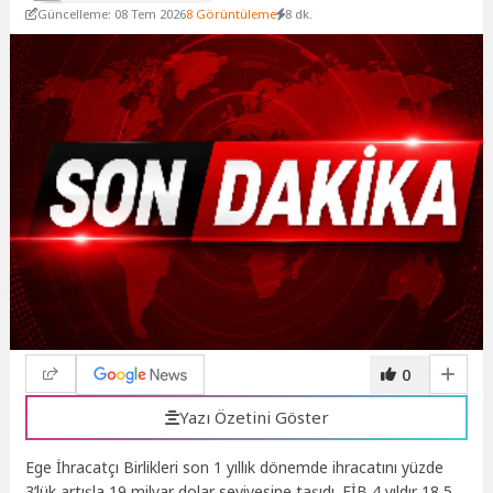
Güncelleme: 08 Tem 2026
8 Görüntüleme
8 dk.
0
Yazı Özetini Göster
Ege İhracatçı Birlikleri son 1 yıllık dönemde ihracatını yüzde
3’lük artışla 19 milyar dolar seviyesine taşıdı. EİB 4 yıldır 18,5