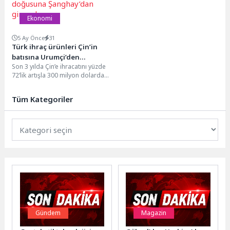
Ekonomi
5 Ay Önce
31
Türk ihraç ürünleri Çin’in
batısına Urumçi’den
Son 3 yılda Çin’e ihracatını yüzde
doğusuna Şanghay’dan
72’lik artışla 300 milyon dolardan
girecek
516 milyon dolara çıkaran,...
Tüm Kategoriler
Gündem
Magazin