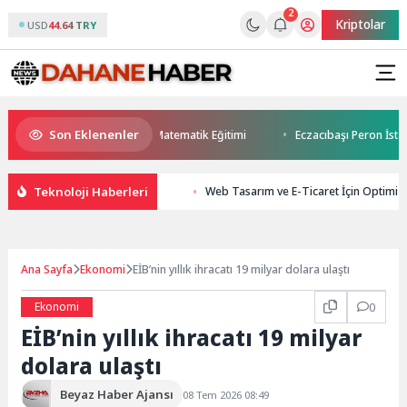
2
Kriptolar
USD
44.64 TRY
Son Eklenenler
tim Destek Atölyesi’nde Matematik Eğitimi
Eczacıbaşı Peron İstanbul’
Teknoloji Haberleri
Web Tasarım ve E-Ticaret İçin Optimiz
Ana Sayfa
Ekonomi
EİB’nin yıllık ihracatı 19 milyar dolara ulaştı
Ekonomi
0
EİB’nin yıllık ihracatı 19 milyar
dolara ulaştı
Beyaz Haber Ajansı
08 Tem 2026 08:49