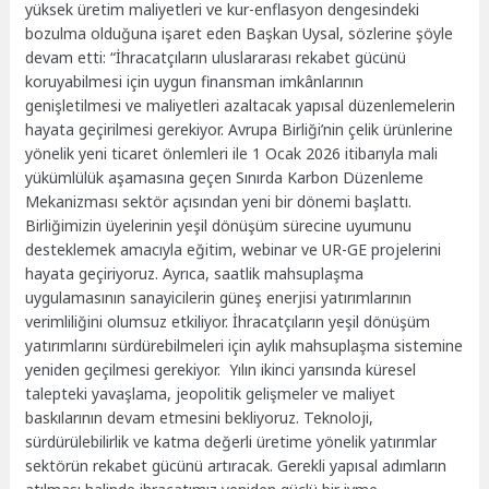
yüksek üretim maliyetleri ve kur-enflasyon dengesindeki
bozulma olduğuna işaret eden Başkan Uysal, sözlerine şöyle
devam etti: “İhracatçıların uluslararası rekabet gücünü
koruyabilmesi için uygun finansman imkânlarının
genişletilmesi ve maliyetleri azaltacak yapısal düzenlemelerin
hayata geçirilmesi gerekiyor. Avrupa Birliği’nin çelik ürünlerine
yönelik yeni ticaret önlemleri ile 1 Ocak 2026 itibarıyla mali
yükümlülük aşamasına geçen Sınırda Karbon Düzenleme
Mekanizması sektör açısından yeni bir dönemi başlattı.
Birliğimizin üyelerinin yeşil dönüşüm sürecine uyumunu
desteklemek amacıyla eğitim, webinar ve UR-GE projelerini
hayata geçiriyoruz. Ayrıca, saatlik mahsuplaşma
uygulamasının sanayicilerin güneş enerjisi yatırımlarının
verimliliğini olumsuz etkiliyor. İhracatçıların yeşil dönüşüm
yatırımlarını sürdürebilmeleri için aylık mahsuplaşma sistemine
yeniden geçilmesi gerekiyor. Yılın ikinci yarısında küresel
talepteki yavaşlama, jeopolitik gelişmeler ve maliyet
baskılarının devam etmesini bekliyoruz. Teknoloji,
sürdürülebilirlik ve katma değerli üretime yönelik yatırımlar
sektörün rekabet gücünü artıracak. Gerekli yapısal adımların