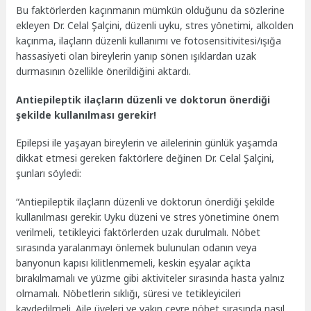
Bu faktörlerden kaçınmanın mümkün olduğunu da sözlerine
ekleyen Dr. Celal Şalçini, düzenli uyku, stres yönetimi, alkolden
kaçınma, ilaçların düzenli kullanımı ve fotosensitivitesi/ışığa
hassasiyeti olan bireylerin yanıp sönen ışıklardan uzak
durmasının özellikle önerildiğini aktardı.
Antiepileptik ilaçların düzenli ve doktorun önerdiği
şekilde kullanılması gerekir!
Epilepsi ile yaşayan bireylerin ve ailelerinin günlük yaşamda
dikkat etmesi gereken faktörlere değinen Dr. Celal Şalçini,
şunları söyledi:
“Antiepileptik ilaçların düzenli ve doktorun önerdiği şekilde
kullanılması gerekir. Uyku düzeni ve stres yönetimine önem
verilmeli, tetikleyici faktörlerden uzak durulmalı. Nöbet
sırasında yaralanmayı önlemek bulunulan odanın veya
banyonun kapısı kilitlenmemeli, keskin eşyalar açıkta
bırakılmamalı ve yüzme gibi aktiviteler sırasında hasta yalnız
olmamalı. Nöbetlerin sıklığı, süresi ve tetikleyicileri
kaydedilmeli. Aile üyeleri ve yakın çevre nöbet sırasında nasıl