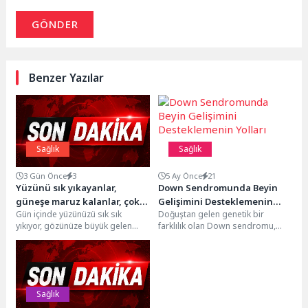
GÖNDER
Benzer Yazılar
Sağlık
Sağlık
3 Gün Önce
3
5 Ay Önce
21
Yüzünü sık yıkayanlar,
Down Sendromunda Beyin
güneşe maruz kalanlar, çok
Gelişimini Desteklemenin
Gün içinde yüzünüzü sık sık
Doğuştan gelen genetik bir
terleyenler dikkat!
Yolları
yıkıyor, gözünüze büyük gelen
farklılık olan Down sendromu,
sivilcelerinizi sıkıyor, telefon
toplumda genellikle yüz
ekranınızı silmeyi hiç...
görünümü ve öğrenme güçlüğü...
Sağlık