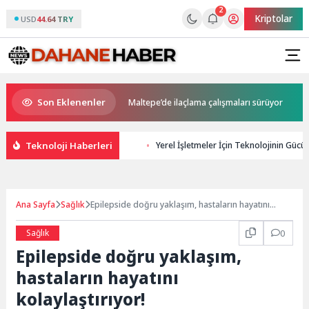
2
Kriptolar
USD
44.64 TRY
Son Eklenenler
atlara Sıkı Denetim
Maltepe’de ilaçlama çalışmaları sürüyor
B
Teknoloji Haberleri
Yerel İşletmeler İçin Teknolojinin Gücü: 
Ana Sayfa
Sağlık
Epilepside doğru yaklaşım, hastaların hayatını
kolaylaştırıyor!
Sağlık
0
Epilepside doğru yaklaşım,
hastaların hayatını
kolaylaştırıyor!