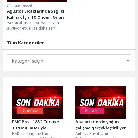
3 Gün Önce
2
Ağustos Sıcaklarında Sağlıklı
Kalmak İçin 10 Önemli Öneri
Yaz sıcakları her yıl daha uzun
sürüyor, etkisi ise daha sert
hissediliyor. Ağustos ayında
daha...
Tüm Kategoriler
Otomobil
Gündem
BMC Pro L 1852 Türkiye
Ana arterlerde yoğun
Turunu Başarıyla
çalışma gerçekleştiriliyor
BMC'nin bugüne kadar
Antalya Büyükşehir
Tamamladı