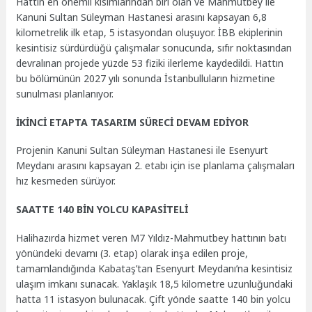
Hattın en önemli kısımlarından biri olan ve Mahmutbey ile
Kanuni Sultan Süleyman Hastanesi arasını kapsayan 6,8
kilometrelik ilk etap, 5 istasyondan oluşuyor. İBB ekiplerinin
kesintisiz sürdürdüğü çalışmalar sonucunda, sıfır noktasından
devralınan projede yüzde 53 fiziki ilerleme kaydedildi. Hattın
bu bölümünün 2027 yılı sonunda İstanbulluların hizmetine
sunulması planlanıyor.
İKİNCİ ETAPTA TASARIM SÜRECİ DEVAM EDİYOR
Projenin Kanuni Sultan Süleyman Hastanesi ile Esenyurt
Meydanı arasını kapsayan 2. etabı için ise planlama çalışmaları
hız kesmeden sürüyor.
SAATTE 140 BİN YOLCU KAPASİTELİ
Halihazırda hizmet veren M7 Yıldız-Mahmutbey hattının batı
yönündeki devamı (3. etap) olarak inşa edilen proje,
tamamlandığında Kabataş’tan Esenyurt Meydanı’na kesintisiz
ulaşım imkanı sunacak. Yaklaşık 18,5 kilometre uzunluğundaki
hatta 11 istasyon bulunacak. Çift yönde saatte 140 bin yolcu