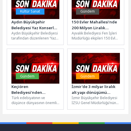
Kültür Sanat
Gündem
Aydın Büyükşehir
150 Evler Mahallesi’nde
Belediyesi Yaz Konserleri
200 Milyon Liralık
Aydın Büyükşehir Belediyesi
Ayvalık Belediyesi Fen İşleri
Sürüyor
Yatırımın İlk Etabı Başladı
tarafından düzenlenen ‘Yaz
Müdürlüğü ekipleri 150 Evler
Konserleri’ sürüyor. Kentin
Mahallesi'nde kapsamlı yol
dört bir yanında düzenlenen
ve çevre düzenleme
etkinliklerin şimdiki...
çalışmalarına...
Gündem
Gündem
Keçiören
İzmir’de 3 milyar liralık
Belediyesi’nden
alt yapı dönüşümü
Türk edebiyatının ve
İzmir Büyükşehir Belediyesi
Abdurrahim Karakoç’un
sürüyor
düşünce dünyasının önemli
İZSU Genel Müdürlüğü’nün
Anısına Vefa
isimlerinden Şair ve Yazar
Dünya Bankası
Abdurrahim Karakoç’un
finansmanıyla yürüttüğü
Bağlum Mezarlığı’nda yer...
yaklaşık 3 milyar liralık
yağmur...