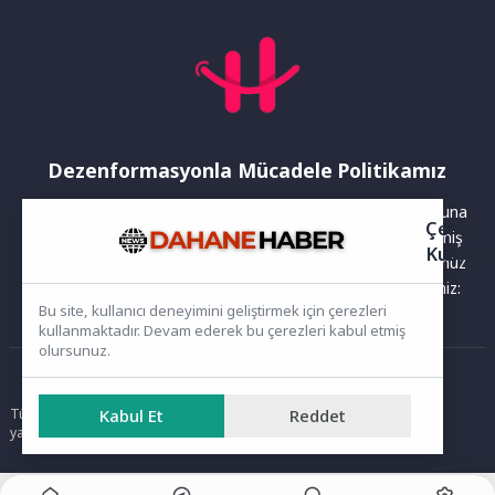
Dezenformasyonla Mücadele Politikamız
Yayınlanan haberler doğruluk ilkesi gözetilerek hazırlanır. Buna
Çerez
rağmen bazı içeriklerde eksik, hatalı veya güncelliğini yitirmiş
Kullanı
bilgiler bulunabilir.Yanlış veya yanıltıcı olduğunu düşündüğünüz
haberleri aşağıdaki iletişim kanallarından bize bildirebilirsiniz:
Bu site, kullanıcı deneyimini geliştirmek için çerezleri
kullanmaktadır. Devam ederek bu çerezleri kabul etmiş
olursunuz.
Ana Sayfa
Kabul Et
Reddet
Tüm hakları saklıdır. Sitede yer alan içerikler izinsiz kopyalanamaz,
yayımlanamaz ve kullanılamaz.