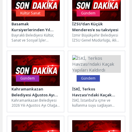
Kültür Sanat
Gündem
Basamak
İZSU’dan Küçük
Kursiyerlerinden Yıl
Menderes’e su takviyesi
Bayraklı Belediyesi Kültür,
İzmir Büyükşehir Belediyesi
Sonu Etkinliği
Sanat ve Sosyal İşler
İZSU Genel Müdürlüğü, iklim
Müdürlüğü bünyesinde
krizinin etkilerine karşı
faaliyetlerini sürdüren
Ödemiş, Kiraz ve Beydağ’da
Bayraklı Sanat ve Müzik...
25...
Gündem
Gündem
Kahramankazan
İSKİ, Terkos
Belediyesi Ağustos Ayı
Havzası’ndaki Kaçak
Kahramankazan Belediyesi
İSKİ, İstanbul’a içme ve
Meclis Toplantısı
Yapıları Kaldırdı
2026 Yılı Ağustos Ayı Olağan
kullanma suyu sağlayan
Gerçekleşti
Meclis Toplantısı, Belediye
Terkos Havzası'ndaki kaçak
Başkanı Selim Çırpanoğlu
yapıları kaldırıldı. Son 7
başkanlığında belediye...
yılda...