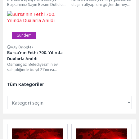
Başkanımız Sayın Besim Dutlulu,
ulaşım altyapısını güçlendirmeye
kıymetli eşim Av. İlkgün Şen Nurlu
yönelik çalışmalarına aralıksız
ve hemşehrilerimizle...
devam ediyor. Alt yapı çalışması...
Gündem
4 Ay Önce
17
Bursa’nın Fethi 700. Yılında
Dualarla Anıldı
Osmangazi Belediyesi’nin ev
sahipliğinde bu yıl 21’incisi
düzenlenen Osman Gazi’yi Anma
ve Bursa’nın Fethi etkinlikleri...
Tüm Kategoriler