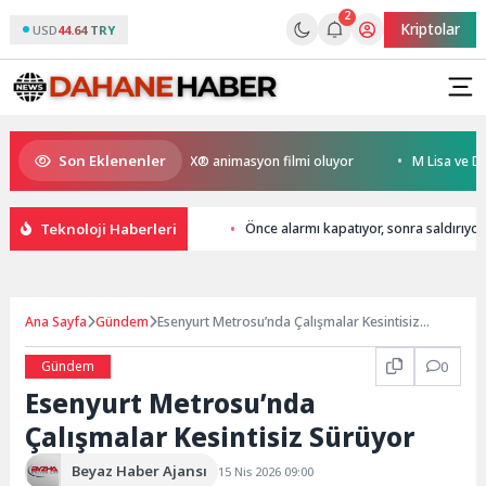
2
Kriptolar
USD
44.64 TRY
Son Eklenenler
en Kral Türkiye’nin ilk IMAX® animasyon filmi oluyor
M Lisa ve Dolu Ka
Teknoloji Haberleri
Önce alarmı kapatıyor, sonra saldırıyor
Ana Sayfa
Gündem
Esenyurt Metrosu’nda Çalışmalar Kesintisiz
Sürüyor
Gündem
0
Esenyurt Metrosu’nda
Çalışmalar Kesintisiz Sürüyor
Beyaz Haber Ajansı
15 Nis 2026 09:00