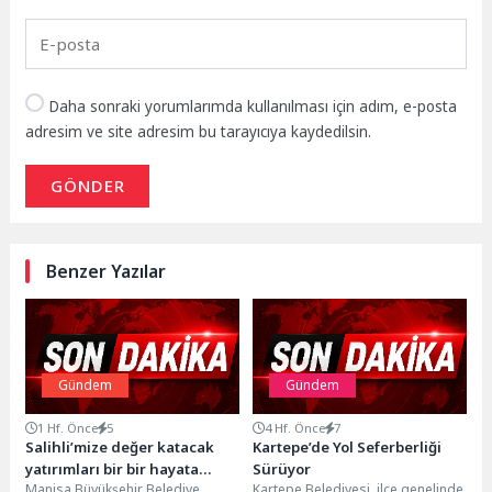
Daha sonraki yorumlarımda kullanılması için adım, e-posta
adresim ve site adresim bu tarayıcıya kaydedilsin.
GÖNDER
Benzer Yazılar
Gündem
Gündem
1 Hf. Önce
5
4 Hf. Önce
7
Salihli’mize değer katacak
Kartepe’de Yol Seferberliği
yatırımları bir bir hayata
Sürüyor
Manisa Büyükşehir Belediye
Kartepe Belediyesi, ilçe genelinde
geçiriyoruz.