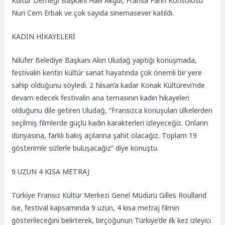
Kültür Derneği Başkanı Halil Akgül, Fransa Fahri Konsolosu
Nuri Cem Erbak ve çok sayıda sinemasever katıldı.
KADIN HİKAYELERİ
Nilüfer Belediye Başkanı Akın Uludağ yaptığı konuşmada,
festivalin kentin kültür sanat hayatında çok önemli bir yere
sahip olduğunu söyledi. 2 Nisan’a kadar Konak Kültürevi’nde
devam edecek festivalin ana temasının kadın hikayeleri
olduğunu dile getiren Uludağ, “Fransızca konuşulan ülkelerden
seçilmiş filmlerde güçlü kadın karakterleri izleyeceğiz. Onların
dünyasına, farklı bakış açılarına şahit olacağız. Toplam 19
gösterimle sizlerle buluşacağız” diye konuştu.
9 UZUN 4 KISA METRAJ
Türkiye Fransız Kültür Merkezi Genel Müdürü Gilles Roulland
ise, festival kapsamında 9 uzun, 4 kısa metraj filmin
gösterileceğini belirterek, birçoğunun Türkiye’de ilk kez izleyici