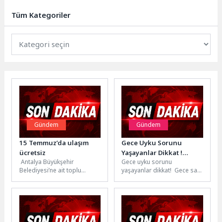
Merkezi’nde açılan “Nevbahar
Hüsn-i Hat Sergisi”, Prof....
Tüm Kategoriler
Gündem
Gündem
15 Temmuz’da ulaşım
Gece Uyku Sorunu
ücretsiz
Yaşayanlar Dikkat !
Antalya Büyükşehir
Gece uyku sorunu
Sebebi Tabağınız !
Belediyesi’ne ait toplu
yaşayanlar dikkat! Gece saat
ulaşım araçları ve hafif raylı
2’de uyanıyor ve yeniden
sistem araçları 15 Temmuz
uykuya geçmekte zorlanıyor
Demokrasi...
musunuz?...