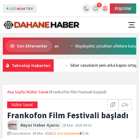
2
Kriptolar
USD
44.64 TRY
Son Eklenenler
a start Başkan Büyükakın’dan
Büyükşehir, çocukları afetlere karşı bili
Teknoloji Haberleri
Siber casusların yeni arka kapısı ortaya 
Ana Sayfa
Kültür Sanat
Frankofon Film Festivali başladı
Kültür Sanat
0
Frankofon Film Festivali başladı
Beyaz Haber Ajansı
28 Mar 2026 09:55
Güncelleme: 28 Mar 2026
22 Görüntüleme
3 dk.