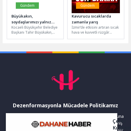
Gündem
Gündem
Büyükakın,
Kavurucu sıcaklarda
soydaşlarımızı yalnız
zamanla yarış
Kocaeli Büyükşehir Belediye
İzmir’de etkisini artıran sıcak
bırakmıyor
Başkanı Tahir Büyükakın,
hava ve kuvvetli rüzgâr
Ramazan ayında bir araya
yangın riskini yükseltirken,
geldiği, Batı Trakya’da
Bornova Erzene’de çıkan
yaşayan Türk...
orman...
Dezenformasyonla Mücadele Politikamız
Yayınlanan haberler doğruluk ilkesi gözetilerek hazırlanır. Buna
Çerez
rağmen bazı içeriklerde eksik, hatalı veya güncelliğini yitirmiş
Kullanı
bilgiler bulunabilir.Yanlış veya yanıltıcı olduğunu düşündüğünüz