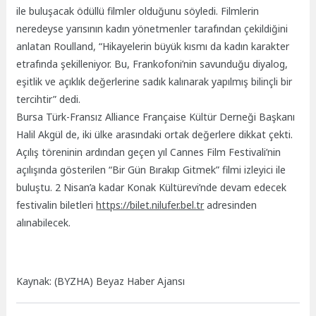
ile buluşacak ödüllü filmler olduğunu söyledi. Filmlerin
neredeyse yarısının kadın yönetmenler tarafından çekildiğini
anlatan Roulland, “Hikayelerin büyük kısmı da kadın karakter
etrafında şekilleniyor. Bu, Frankofoni’nin savunduğu diyalog,
eşitlik ve açıklık değerlerine sadık kalınarak yapılmış bilinçli bir
tercihtir” dedi.
Bursa Türk-Fransız Alliance Française Kültür Derneği Başkanı
Halil Akgül de, iki ülke arasındaki ortak değerlere dikkat çekti.
Açılış töreninin ardından geçen yıl Cannes Film Festivali’nin
açılışında gösterilen “Bir Gün Bırakıp Gitmek” filmi izleyici ile
buluştu. 2 Nisan’a kadar Konak Kültürevi’nde devam edecek
festivalin biletleri
https://bilet.nilufer.bel.tr
adresinden
alınabilecek.
Kaynak: (BYZHA) Beyaz Haber Ajansı