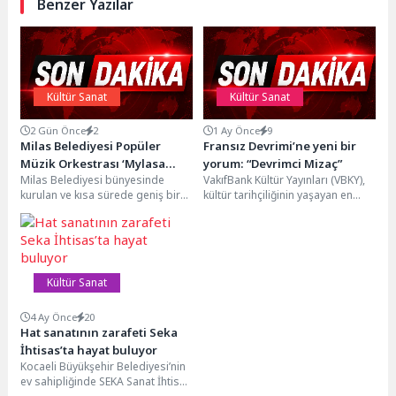
Benzer Yazılar
Kültür Sanat
Kültür Sanat
2 Gün Önce
2
1 Ay Önce
9
Milas Belediyesi Popüler
Fransız Devrimi’ne yeni bir
Müzik Orkestrası ‘Mylasa
yorum: “Devrimci Mizaç”
Milas Belediyesi bünyesinde
VakıfBank Kültür Yayınları (VBKY),
Band’ Ören’de Unutulmaz Bir
kurulan ve kısa sürede geniş bir
kültür tarihçiliğinin yaşayan en
Konser Verdi
dinleyici kitlesine ulaşan popüler
büyük isimlerinden Robert
müzik orkestrası...
Darnton’un kaleme
aldığı “Devrimci Mizaç” adlı...
Kültür Sanat
4 Ay Önce
20
Hat sanatının zarafeti Seka
İhtisas’ta hayat buluyor
Kocaeli Büyükşehir Belediyesi’nin
ev sahipliğinde SEKA Sanat İhtisas