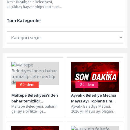
İzmir Büyükşehir Belediyesi,
küçükbaş hayvancılığın kalitesini
ve hayvan sağlığını artırmak
amacıyla yıkama ve ilaçlama
Tüm Kategoriler
hizmetini...
Gündem
Gündem
Maltepe Belediyesi’nden
Ayvalık Belediye Meclisi
bahar temizliği
Mayıs Ayı Toplantısını
Maltepe Belediyesi, baharın
Ayvalık Belediye Meclisi,
seferberliği devam
Yaptı
gelişiyle birlikte ilçe
2026 yılı Mayıs ayı olağan
ediyor
genelinde başlattığı temizlik
toplantısını Vural Sineması
çalışmalarını aralıksız
Nejat Uygur Sahnesi’nde,
sürdürüyor. Fındıklı
Belediye...