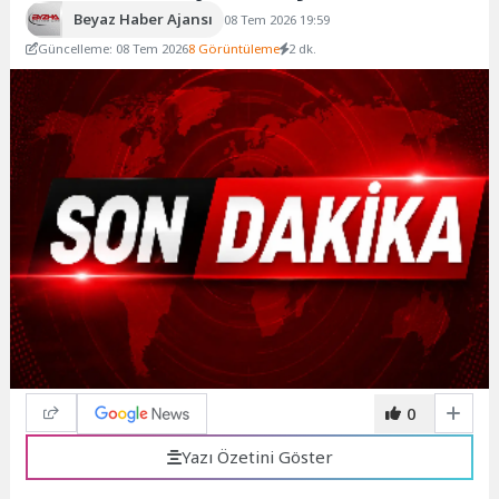
Beyaz Haber Ajansı
08 Tem 2026 19:59
Güncelleme: 08 Tem 2026
8 Görüntüleme
2 dk.
0
Yazı Özetini Göster