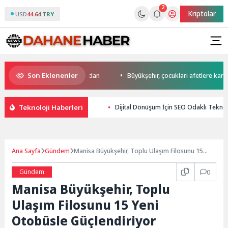
2
Kriptolar
USD
44.64 TRY
Son Eklenenler
da start Başkan Büyükakın’dan
Büyükşehir, çocukları afetlere karşı bili
Teknoloji Haberleri
Dijital Dönüşüm İçin SEO Odaklı Teknolo
Ana Sayfa
Gündem
Manisa Büyükşehir, Toplu Ulaşım Filosunu 15
Yeni Otobüsle Güçlendiriyor
Gündem
0
Manisa Büyükşehir, Toplu
Ulaşım Filosunu 15 Yeni
Otobüsle Güçlendiriyor