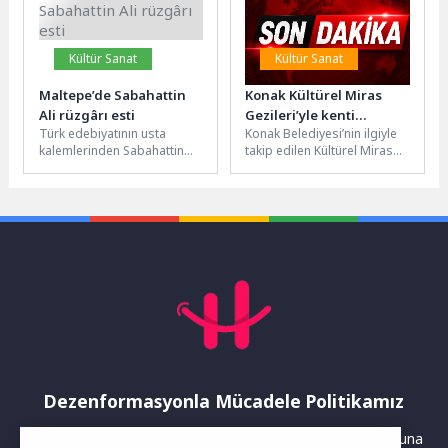
Kültür Sanat
Kültür Sanat
Maltepe’de Sabahattin
Konak Kültürel Miras
Ali rüzgârı esti
Gezileri’yle kenti
Türk edebiyatının usta
Konak Belediyesi’nin ilgiyle
keşfettiler
kalemlerinden Sabahattin
takip edilen Kültürel Miras
Ali, Maltepe Belediyesi’nin
Gezileri, katılımcılarından
düzenlediği bir dizi etkinlikle
tam not aldı. Gezilere katılan
anıldı.Türk edebiyatının
İzmirliler,...
usta...
Dezenformasyonla Mücadele Politikamız
Yayınlanan haberler doğruluk ilkesi gözetilerek hazırlanır. Buna