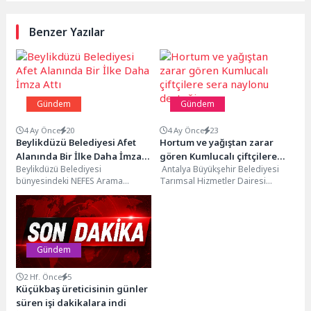
Benzer Yazılar
Gündem
Gündem
4 Ay Önce
20
4 Ay Önce
23
Beylikdüzü Belediyesi Afet
Hortum ve yağıştan zarar
Alanında Bir İlke Daha İmza
gören Kumlucalı çiftçilere
Beylikdüzü Belediyesi
Antalya Büyükşehir Belediyesi
Attı
sera naylonu desteği
bünyesindeki NEFES Arama
Tarımsal Hizmetler Dairesi
Kurtarma Ekibi’nin KBRN Takımı,
Başkanlığı ekipleri, Kumluca
Konya’da düzenlenen özel eğitim
ilçesinde meydana gelen hortum
programını başarıyla...
afeti sonrası...
Gündem
2 Hf. Önce
5
Küçükbaş üreticisinin günler
süren işi dakikalara indi