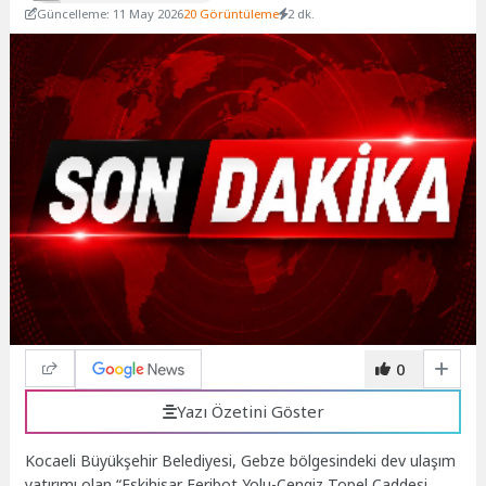
Güncelleme: 11 May 2026
20 Görüntüleme
2 dk.
0
Yazı Özetini Göster
Kocaeli Büyükşehir Belediyesi, Gebze bölgesindeki dev ulaşım
yatırımı olan “Eskihisar Feribot Yolu-Cengiz Topel Caddesi