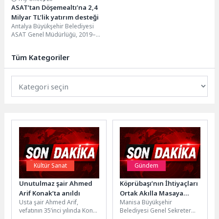
ASAT’tan Döşemealtı’na 2,4
Milyar TL’lik yatırım desteği
Antalya Büyükşehir Belediyesi
ASAT Genel Müdürlüğü, 2019–
2026 yılları arasında Döşemealtı
ilçesine toplam 2 milyar 483...
Tüm Kategoriler
Kültür Sanat
Gündem
Unutulmaz şair Ahmed
Köprübaşı’nın İhtiyaçları
Arif Konak’ta anıldı
Ortak Akılla Masaya
Usta şair Ahmed Arif,
Manisa Büyükşehir
Yatırıldı
vefatının 35’inci yılında Konak
Belediyesi Genel Sekreter
Belediyesi’nin
Yardımcısı Erk Kayabaş,