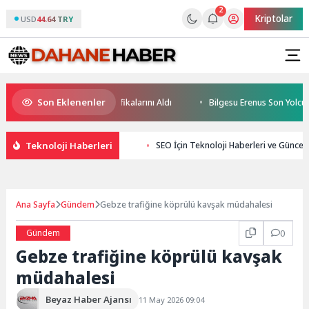
2
Kriptolar
USD
44.64 TRY
Son Eklenenler
leceğin Yüzücüleri Sertifikalarını Aldı
Bilgesu Erenus Son Yolculuğu
Teknoloji Haberleri
SEO İçin Teknoloji Haberleri ve Güncel B
Ana Sayfa
Gündem
Gebze trafiğine köprülü kavşak müdahalesi
Gündem
0
Gebze trafiğine köprülü kavşak
müdahalesi
Beyaz Haber Ajansı
11 May 2026 09:04