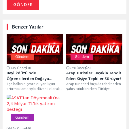
GÖNDER
Benzer Yazılar
Gündem
Gündem
3 Ay Önce
10
2 Yıl Önce
20
Beylikdüzü’nde
Arap Turistleri Bıçakla Tehdit
Öğrencilerden Doğaya
Eden Kişiye Tepkiler Sürüyor!
İlçe halkının çevre duyarlılığını
Arap turistleri bıçakla tehdit eden
Destek
artırmak amacıyla düzenli olarak
şahıs tutuklanırken Türkiye
farkındalık etkinlikleri düzenleyen
yabancı düşmanlığı ve Suriyelilerin
Beylikdüzü Belediyesi, “Sıfır Atık...
artan nüfusu konularına...
Gündem
4 Ay Önce
20