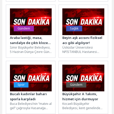
düzenlediği “Leylim... Ahmed
Köprübaşı Belediye Başkanı
Arif” etkinliğinde şiirleriyle
Fatih Taşlı ve mahalle...
anıldı....
Gündem
Sağlık
Araba lastiği, masa,
Beyin aşk acısını fiziksel
sandalye de çıktı klozet
acı gibi algılıyor!
İzmir Büyükşehir Belediyesi,
Üsküdar Üniversitesi
kapağı da
5 Haziran Dünya Çevre Günü
NPİSTANBUL Hastanesi
ve Türkiye Çevre Haftası
Klinik Psikolog Şule Ataş, aşk
kapsamında Bostanlı
acısının beyinde ve
Balıkçı...
psikolojide nasıl işlendiği,
ayrılık...
Spor
Gündem
Bucalı kadınlar baharı
Büyükşehir A Takımı,
sporla karşıladı
hizmet için durmuyor
Buca Belediyesi’nin “matını al
Kocaeli Büyükşehir
gel” çağrısıyla Hasanağa
Belediyesi, kent genelinde
Bahçesi ve Dere Kafe’de
yürüttüğü bakım, onarım ve