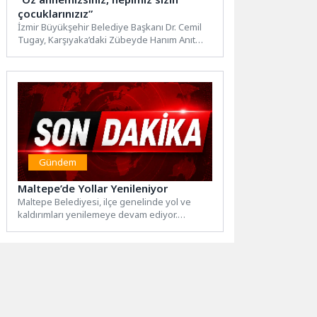
çocuklarınızız”
İzmir Büyükşehir Belediye Başkanı Dr. Cemil
Tugay, Karşıyaka’daki Zübeyde Hanım Anıt
Mezarı’nda yapılan törende “Zübeyde...
Gündem
Maltepe’de Yollar Yenileniyor
Maltepe Belediyesi, ilçe genelinde yol ve
kaldırımları yenilemeye devam ediyor.
Çalışmalar kapsamında Zümrütevler Mahallesi
Kültürcü...