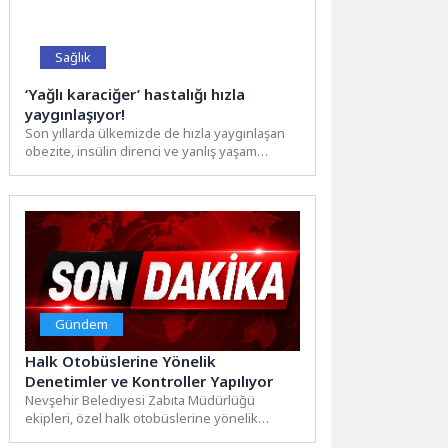
Sağlık
‘Yağlı karaciğer’ hastalığı hızla
yaygınlaşıyor!
Son yıllarda ülkemizde de hızla yaygınlaşan
obezite, insülin direnci ve yanlış yaşam
alışkanlıkları nedeniyle yağlı...
Gündem
Halk Otobüslerine Yönelik
Denetimler ve Kontroller Yapılıyor
Nevşehir Belediyesi Zabıta Müdürlüğü
ekipleri, özel halk otobüslerine yönelik
denetim ve kontrollerini sürdürüyor.Zabıta