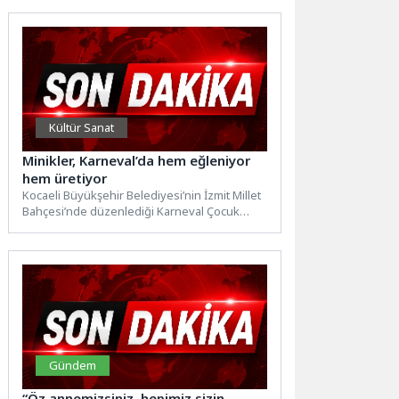
Müdürlüğü ekipleri...
Kültür Sanat
Minikler, Karneval’da hem eğleniyor
hem üretiyor
Kocaeli Büyükşehir Belediyesi’nin İzmit Millet
Bahçesi’nde düzenlediği Karneval Çocuk
Şenliği’nde kurulan renkli atölyeler, çocuklara
eğlence...
Gündem
“Öz annemizsiniz, hepimiz sizin