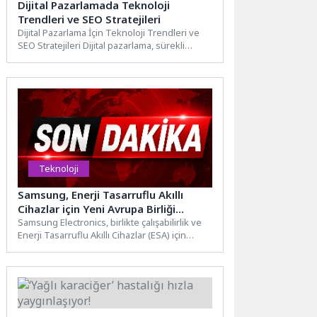
Dijital Pazarlamada Teknoloji
Trendleri ve SEO Stratejileri
Dijital Pazarlama İçin Teknoloji Trendleri ve
SEO Stratejileri Dijital pazarlama, sürekli
gelişen bir alan olup...
Teknoloji
Samsung, Enerji Tasarruflu Akıllı
Cihazlar için Yeni Avrupa Birliği
Davranış Kurallarını Benimsedi
Samsung Electronics, birlikte çalışabilirlik ve
Enerji Tasarruflu Akıllı Cihazlar (ESA) için
Avrupa Birliği'nin (AB) Davranış...