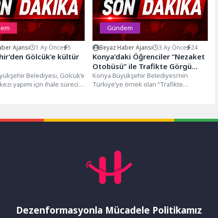
dem
Gündem
ber Ajansı
1 Ay Önce
5
Beyaz Haber Ajansı
3 Ay Önce
24
ir’den Gölcük’e kültür
Konya’daki Öğrenciler “Nezaket
Otobüsü” ile Trafikte Görgü
yükşehir Belediyesi, Gölcük’e
Kurallarını Öğreniyor
Konya Büyükşehir Belediyesi’nin
kezi yapımı için ihale sürecini
Türkiye’ye örnek olan “Trafikte
ültür merkezini inşa edecek...
Nezaket ve Görgü Kuralları Projesi”
kapsamında hayata geçirdiği...
Dezenformasyonla Mücadele Politikamız
mı