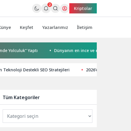
2
Kriptolar
Künye
Keşfet
Yazarlarımız
İletişim
uk” Yaptı
Dünyanın en ince ve en güçlü katlanabilir amir
in Teknoloji Destekli SEO Stratejileri
2026’da SEO Trendleri 
Tüm Kategoriler