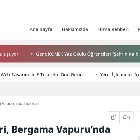
Ana Sayfa
Hakkımızda
Firma Rehberi
Genç KOMEK Yaz Okulu Öğrencileri “Şehrin Kalbinde Yolcul
li Web Tasarım ile E Ticarette Öne Geçin
Yerel İşletmeler İç
a Vapuru’nda buluştu
0
eri, Bergama Vapuru’nda