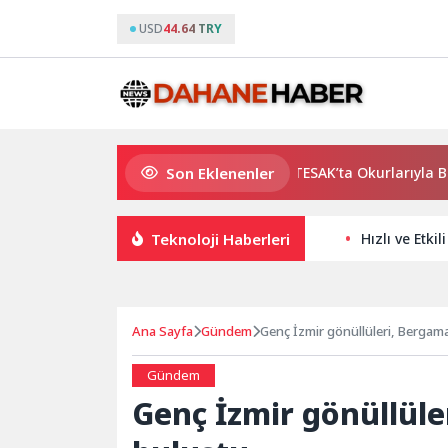
USD
44.64 TRY
Son Eklenenler
Usta Yazar Burhan Sönmez TESAK’ta Okurlarıyla Buluşuyor
Teknoloji Haberleri
Hızlı ve Etki
Ana Sayfa
Gündem
Genç İzmir gönüllüleri, Bergam
Gündem
Genç İzmir gönüllül