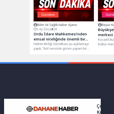
Gündem
Gün
Bilim Ve Sağlık Haber Ajansı
Beyaz Ha
5 Ay Önce
26
Büyükşeh
Ordu İdare Mahkemesi’nden
merkezi
emsal niteliğinde önemli bir
Kocaeli Bü
karar
Hekim Birliği Sendikası şu açıklamayı
kültür mer
yaptı, “Acil serviste görev yapan bir
başlattı. K
hekime, istenen tetkikler
tamamlanmadan...
Çerez
Kullanı