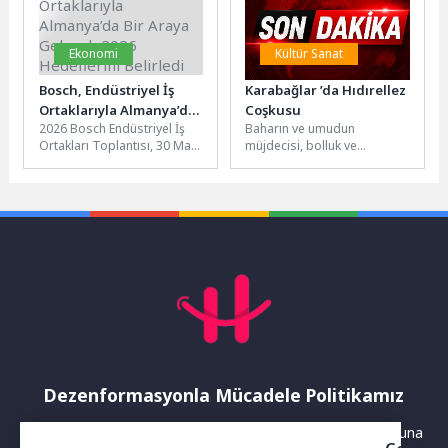
Ekonomi
Kültür Sanat
Bosch, Endüstriyel İş
Karabağlar ’da Hıdırellez
Ortaklarıyla Almanya’da
Coşkusu
2026 Bosch Endüstriyel İş
Baharın ve umudun
Bir Araya Gelerek 2026
Ortakları Toplantısı, 30 Mart
müjdecisi, bolluk ve
Hedeflerini Belirledi
- 1 Nisan tarihleri arasında
bereketin simgesi Hıdırellez,
Almanya'nın
Karabağlar’da büyük bir
Gunzenhausen...
coşkuyla kutlandı.
Karabağlar...
Dezenformasyonla Mücadele Politikamız
Yayınlanan haberler doğruluk ilkesi gözetilerek hazırlanır. Buna