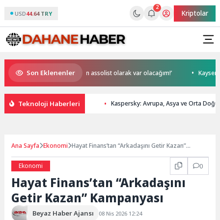
2
Kriptolar
USD
44.64 TRY
Son Eklenenler
ilek, NR1 Magazin’de: ‘Son assolist olarak var olacağım!’
Kayseri’de 
Teknoloji Haberleri
Kaspersky: Avrupa, Asya ve Orta Doğu’da
Ana Sayfa
Ekonomi
Hayat Finans’tan “Arkadaşını Getir Kazan”
Kampanyası
Ekonomi
0
Hayat Finans’tan “Arkadaşını
Getir Kazan” Kampanyası
Beyaz Haber Ajansı
08 Nis 2026 12:24