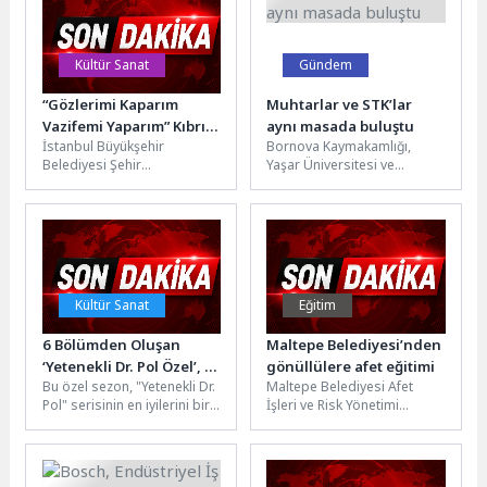
Kültür Sanat
Gündem
“Gözlerimi Kaparım
Muhtarlar ve STK’lar
Vazifemi Yaparım” Kıbrıs
aynı masada buluştu
İstanbul Büyükşehir
Bornova Kaymakamlığı,
Seyircisiyle Buluşuyor
Belediyesi Şehir
Yaşar Üniversitesi ve
Tiyatroları, Haldun Taner’in
Bornova Muhtarlar Derneği
“Gözlerimi Kaparım Vazifemi
iş birliğiyle yürütülen
Yaparım” oyununu 22. Kıbrıs
“Bornova İlçesi Muhtarlarına
Tiyatro Festivali...
Yönelik...
Kültür Sanat
Eğitim
6 Bölümden Oluşan
Maltepe Belediyesi’nden
‘Yetenekli Dr. Pol Özel’, 6
gönüllülere afet eğitimi
Bu özel sezon, "Yetenekli Dr.
Maltepe Belediyesi Afet
Haziran Cumartesi Saat
Pol" serisinin en iyilerini bir
İşleri ve Risk Yönetimi
20.00’de National
araya getiriyor. Pol Veteriner
Müdürlüğü’nde “Destek
Geographic WILD
Hizmetleri'nin...
AFAD Gönüllüsü” olmak
Ekranlarında Başlıyor
isteyen Maltepeli
vatandaşlara...