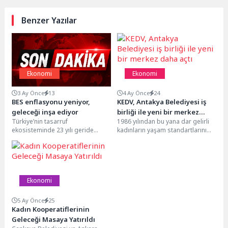
Benzer Yazılar
Ekonomi
Ekonomi
3 Ay Önce
13
4 Ay Önce
24
BES enflasyonu yeniyor,
KEDV, Antakya Belediyesi iş
geleceği inşa ediyor
birliği ile yeni bir merkez
Türkiye’nin tasarruf
1986 yılından bu yana dar gelirli
daha açtı
ekosisteminde 23 yılı geride
kadınların yaşam standartlarını
bırakan Bireysel Emeklilik Sistemi
iyileştirmek ve yerel kalkınmadaki
(BES), 10 milyonu aşan katılımcısı...
rollerini güçlendirmek...
Ekonomi
5 Ay Önce
25
Kadın Kooperatiflerinin
Geleceği Masaya Yatırıldı