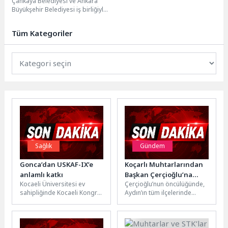
Çankaya Belediyesi ve Ankara
Büyükşehir Belediyesi iş birliğiyle,
sosyolog Aslı Çoban’ın
moderatörlüğünde, Ankara’daki
Tüm Kategoriler
kadın kooperatiflerinin...
Sağlık
Gündem
Gonca’dan USKAF-IX’e
Koçarlı Muhtarlarından
anlamlı katkı
Başkan Çerçioğlu’na
Kocaeli Üniversitesi ev
Çerçioğlu’nun öncülüğünde,
Hizmet Teşekkürü
sahipliğinde Kocaeli Kongre
Aydın’ın tüm ilçelerinde
Merkezi’nde gerçekleştirilen
sürdürülen altyapı yatırımları
“USKAF-IX Dezavantajlı
hız kesmeden devam ediyor.
Gruplarda Sağlık Hizmetleri
Büyükşehir Belediyesi ve...
Kongresi” sağlık...