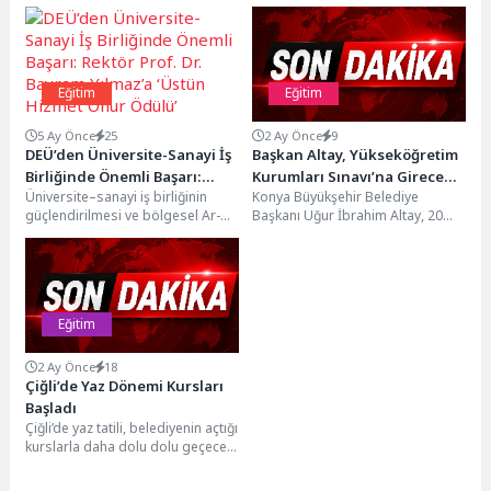
Eğitim
Eğitim
5 Ay Önce
25
2 Ay Önce
9
DEÜ’den Üniversite-Sanayi İş
Başkan Altay, Yükseköğretim
Birliğinde Önemli Başarı:
Kurumları Sınavı’na Girecek
Üniversite–sanayi iş birliğinin
Konya Büyükşehir Belediye
Rektör Prof. Dr. Bayram
Tüm Gençlere Başarılar Diledi
güçlendirilmesi ve bölgesel Ar-Ge
Başkanı Uğur İbrahim Altay, 20
Yılmaz’a ‘Üstün Hizmet Onur
kapasitesinin artırılması amacıyla
Haziran Cumartesi ve 21 Haziran
Ödülü’
Ege Bölgesi Sanayi Odası ev...
Pazar günü...
Eğitim
2 Ay Önce
18
Çiğli’de Yaz Dönemi Kursları
Başladı
Çiğli’de yaz tatili, belediyenin açtığı
kurslarla daha dolu dolu geçecek.
Kültür, sanat, spor ve hobi...