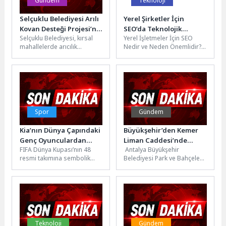
Gündem
Teknoloji
Selçuklu Belediyesi Arılı
Yerel Şirketler İçin
Kovan Desteği Projesi’ni
SEO’da Teknolojik
Selçuklu Belediyesi, kırsal
Yerel İşletmeler İçin SEO
4. Kez Düzenledi
Çözümler
mahallelerde arıcılık
Nedir ve Neden Önemlidir?
faaliyetlerinin geliştirilmesi
Yerel işletmeler için SEO
ve sürdürülebilirliğinin
(Arama Motoru
artırılması amacıyla
Optimizasyonu),...
üreticilere desteğini
sürdürüyor. Belediye,...
Spor
Gündem
Kia’nın Dünya Çapındaki
Büyükşehir’den Kemer
Genç Oyunculardan
Liman Caddesi’nde
FIFA Dünya Kupası’nın 48
Antalya Büyükşehir
Oluşturduğu “49. Takım”
bakım onarım çalışması
resmi takımına sembolik
Belediyesi Park ve Bahçeler
FIFA Dünya Kupası
olarak eklenen “49. Takım”,
ekipleri, Kemer Liman
2026TM’da Sahaya
yalnızca sportif bir temsil...
Caddesi’nde kapsamlı
Çıkıyor
bakım ve yenileme
çalışması...
Teknoloji
Gündem