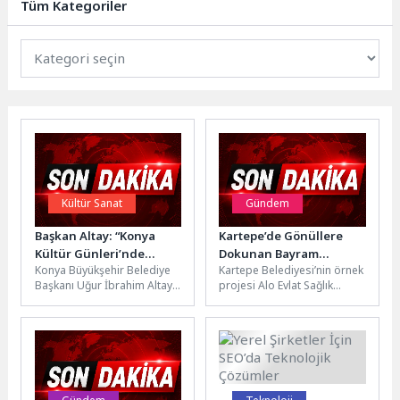
Tüm Kategoriler
Kültür Sanat
Gündem
Başkan Altay: “Konya
Kartepe’de Gönüllere
Kültür Günleri’nde
Dokunan Bayram
Konya Büyükşehir Belediye
Kartepe Belediyesi’nin örnek
Şehrimizin Güzelliklerini
Ziyareti
Başkanı Uğur İbrahim Altay,
projesi Alo Evlat Sağlık
Hep Birlikte Yeniden
Büyükşehir Belediyesi
Kulübü, Kurban Bayramı’nda
Hatırlamış Oluyoruz”
tarafından Kültürpark’ta ilk
da ilçenin büyüklerini yalnız
kez düzenlenen Konya...
bırakmadı....