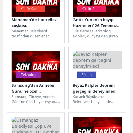
Kültür Sanat
Kültür Sanat
Menemen’de Hıdırellez
‘Antik Yunan’ın Kayıp
coşkusu
Hazineleri’ 26 Temmuz
Menemen Belediyesi
Uluslararası arkeolog
Pazar 20.00’de National
tarafından düzenlenen
ekipleri, dünyayı değiştiren
Geographic
Hıdırellez Şenlikleri, on
Antik Yunan medeniyetinin
Ekranlarında Başlıyor!
binleri aynı meydanda
kayıp sırlarını arıyor.
buluşturdu. Gün boyunca
Atina'daki Partenon'dan,
süren etkinlikler,...
Truva Savaşı'nın...
Teknoloji
Eğitim
Samsung’dan Anneler
Beyaz Kalpler deprem
Günü’ne özel
gerçeğini deneyimledi
Samsung Türkiye, Anneler
Kocaeli Büyükşehir
kampanyalarla her
Günü’ne özel beyaz eşyadan
Belediyesi bünyesinde
anneye ayrı bir dünya
ev elektroniğine, mobil
hizmet veren Sismolojik
dünyadan ses ve görüntü
İzleme ve Deprem Eğitim
sistemlerine...
Merkezi, gerçeği aratmayan
deprem...