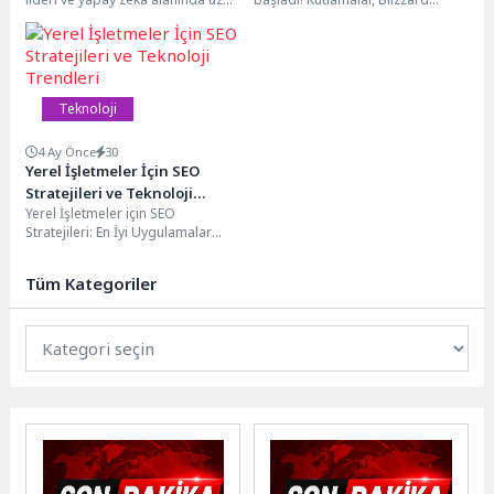
süredir öncü olan ESET, Agentic...
evrenlerinden evcil hayvanlar,
itemler, kostümler ve çok...
Teknoloji
4 Ay Önce
30
Yerel İşletmeler İçin SEO
Stratejileri ve Teknoloji
Yerel İşletmeler için SEO
Trendleri
Stratejileri: En İyi Uygulamalar
Yerel işletmeler için SEO
stratejileri belirlemek, hedef...
Tüm Kategoriler