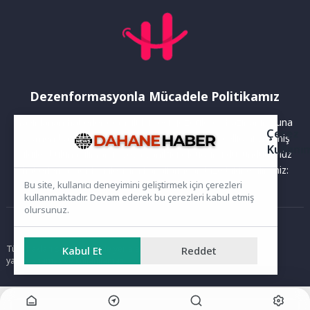
Dezenformasyonla Mücadele Politikamız
Yayınlanan haberler doğruluk ilkesi gözetilerek hazırlanır. Buna
Çerez
rağmen bazı içeriklerde eksik, hatalı veya güncelliğini yitirmiş
Kullanı
bilgiler bulunabilir.Yanlış veya yanıltıcı olduğunu düşündüğünüz
haberleri aşağıdaki iletişim kanallarından bize bildirebilirsiniz:
Bu site, kullanıcı deneyimini geliştirmek için çerezleri
kullanmaktadır. Devam ederek bu çerezleri kabul etmiş
olursunuz.
Ana Sayfa
Tüm hakları saklıdır. Sitede yer alan içerikler izinsiz kopyalanamaz,
Kabul Et
Reddet
yayımlanamaz ve kullanılamaz.