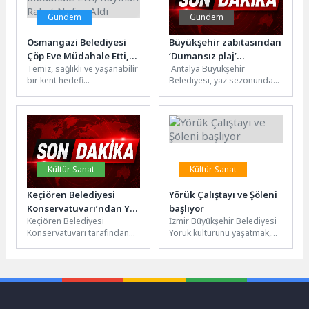
Gündem
Gündem
Osmangazi Belediyesi
Büyükşehir zabıtasından
Çöp Eve Müdahale Etti,
‘Dumansız plaj’
Temiz, sağlıklı ve yaşanabilir
Antalya Büyükşehir
Kayıhan Rahat Nefes Aldı
uygulaması denetimi
bir kent hedefi
Belediyesi, yaz sezonunda
doğrultusunda yoğun gayret
milyonlarca yerli ve yabancı
gösteren Osmangazi
ziyaretçiyi ağırlayan dünyaca
Belediyesi’ne bağlı ekipler,...
ünlü Konyaaltı Sahili’nde...
Kültür Sanat
Kültür Sanat
Keçiören Belediyesi
Yörük Çalıştayı ve Şöleni
Konservatuvarı’ndan Yıl
başlıyor
Keçiören Belediyesi
İzmir Büyükşehir Belediyesi
Sonu Konseri
Konservatuvarı tarafından
Yörük kültürünü yaşatmak,
düzenlenen yıl sonu
tanıtmak ve gelecek
gösterisi, Yunus Emre Kültür
kuşaklara aktarmak amacıyla
Merkezi’nde gerçekleştirildi.
11-12 Nisan tarihleri...
Bir yıl...