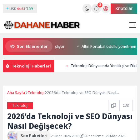
2
Kriptolar
USD
44.64 TRY
Son Eklenenler
p Heyecanı Paris’te Başlıyor
Altın Portakal ödüllü yönetmen jüri başk
Teknoloji Haberleri
Teknoloji Dünyasında Yenilikçi ve Etkili 
Ana Sayfa
Teknoloji
2026’da Teknoloji ve SEO Dünyası Nasıl
Değişecek?
Teknoloji
0
2026’da Teknoloji ve SEO Dünyası
Nasıl Değişecek?
Seo Paketleri
25 Mar 2026 20:01
Güncelleme: 25 Mar 2026