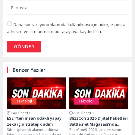
Daha sonraki yorumlarımda kullanılması için adım, e-posta
adresim ve site adresim bu tarayıcıya kaydedilsin.
GÖNDER
Benzer Yazılar
Teknoloji
Teknoloji
3 Ay Önce
19
2 Hf. Önce
8
ESET’ten insan odaklı yapay
BlizzCon 2026 Dijital Paketleri
zekâ için stratejik adım
Battle.net Mağazası’nda
Siber güvenlik alanında dünya
BlizzCon® 2026 için geri sayım
Satışa Sunuldu!
lideri ve yapay zekâ alanında uzun
başladı! Kutlamalar, Blizzard