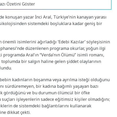
azı Özetini Göster
ide konuşan yazar İnci Aral, Türkiye’nin kanayan yarası
 psikolojisinden sistemdeki boşluklara kadar geniş bir
 önemli isimlerini ağırladığı ‘Edebi Kazılar’ söyleşisinin
tüphanesi’nde düzenlenen programa okurlar, yoğun ilgi
i programda Aral’ın “Verda’nın Ölümü” isimli romanı,
l, toplumda bir salgın haline gelen şiddet olaylarının
ulundu.
ebebin kadınların boşanma veya ayrılma isteği olduğunu
ını sürdüremeyen, bir kadına bağımlı yaşayan bazı
arak gördüğünü ve bu durumun ölümcül bir öfke
u suçları işleyenlerin sadece eğitimsiz kişiler olmadığını;
eklerin de sistemdeki bağlantılarını kullanarak
ğine dikkat çekti.