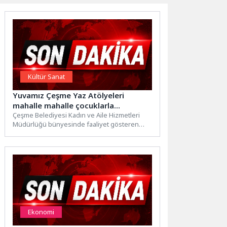
Kültür Sanat
Yuvamız Çeşme Yaz Atölyeleri
mahalle mahalle çocuklarla
buluşuyor
Çeşme Belediyesi Kadın ve Aile Hizmetleri
Müdürlüğü bünyesinde faaliyet gösteren
Yuvamız Çeşme Çocuk Etkinlik Merkezleri,...
Ekonomi