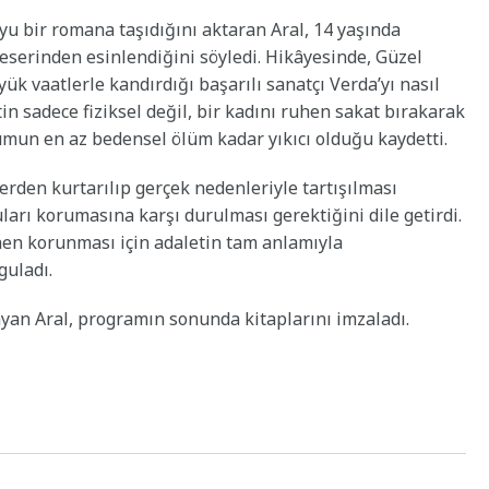
u bir romana taşıdığını aktaran Aral, 14 yaşında
eserinden esinlendiğini söyledi. Hikâyesinde, Güzel
ük vaatlerle kandırdığı başarılı sanatçı Verda’yı nasıl
yetin sadece fiziksel değil, bir kadını ruhen sakat bırakarak
rumun en az bedensel ölüm kadar yıkıcı olduğu kaydetti.
rden kurtarılıp gerçek nedenleriyle tartışılması
uları korumasına karşı durulması gerektiğini dile getirdi.
en korunması için adaletin tam anlamıyla
rguladı.
layan Aral, programın sonunda kitaplarını imzaladı.