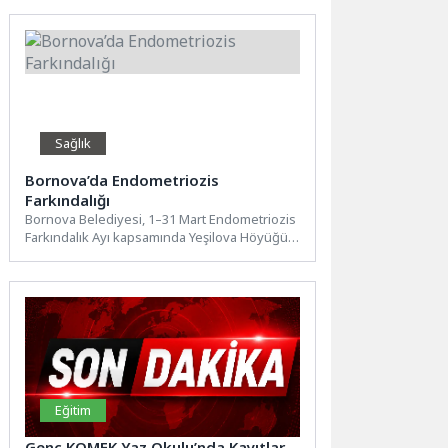
Sağlık
Bornova’da Endometriozis
Farkındalığı
Bornova Belediyesi, 1–31 Mart Endometriozis
Farkındalık Ayı kapsamında Yeşilova Höyüğü
Ziyaretçi Merkezi’nde “Adet Sancısı Adetten...
Eğitim
Genç KOMEK Yaz Okulu’nda Kayıtlar