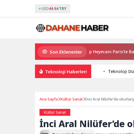
USD
44.64 TRY
Son Eklenenler
2026 PUBG Mobile World Cup Heyecanı Paris’te Başlıyor
Teknoloji Haberleri
Teknoloji Dü
Ana Sayfa
Kültür Sanat
İnci Aral Nilüfer’de okurlar
Kültür Sanat
İnci Aral Nilüfer’de 