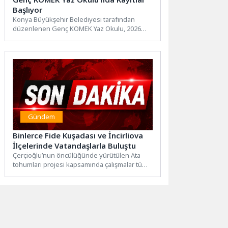
Başlıyor
Konya Büyükşehir Belediyesi tarafından
düzenlenen Genç KOMEK Yaz Okulu, 2026
yaz döneminde de binlerce çocuğu...
Gündem
Binlerce Fide Kuşadası ve İncirliova
İlçelerinde Vatandaşlarla Buluştu
Çerçioğlu’nun öncülüğünde yürütülen Ata
tohumları projesi kapsamında çalışmalar tüm
hızıyla devam ediyor. Büyükşehir
Belediyesi’ne ait...