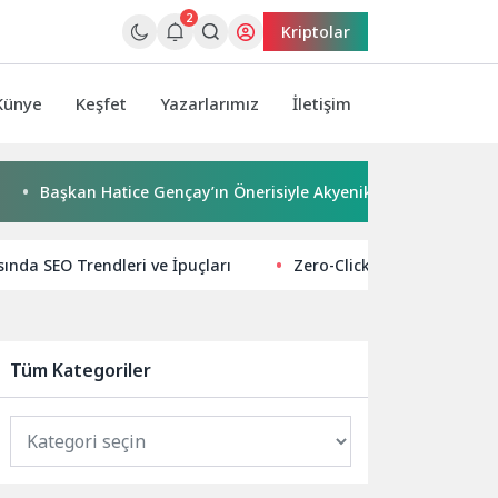
2
Kriptolar
Künye
Keşfet
Yazarlarımız
İletişim
şkan Hatice Gençay’ın Önerisiyle Akyeniköy Düğün Salonu Yıl So
ında SEO Trendleri ve İpuçları
Zero-Click Aramalar Patlad
Tüm Kategoriler