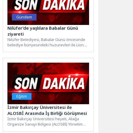
Gündem
Nilüfer’de yaşlılara Babalar Günü
ziyareti
Nilüfer Belediyesi, Babalar Günü öncesinde
belediye bünyesindeki huzurevleri ile Lions
& Ercan Dikencik Alzheimer Hasta...
Eğitim
İzmir Bakırçay Üniversitesi ile
ALOSBİ Arasında İş Birliği Görüşmesi
İzmir Bakırçay Üniversitesi heyeti, Aliağa
Organize Sanayi Bölgesi (ALOSBİ) Yönetim
Kurulu Başkanı Haluk Tezcan’ı ziyaret...