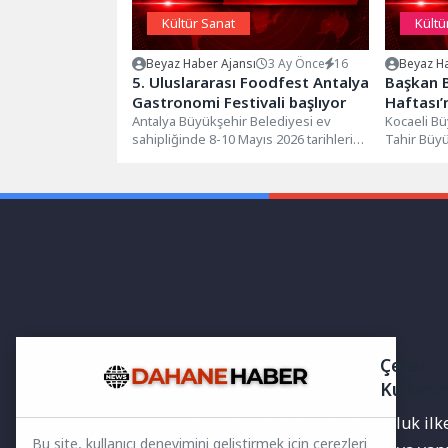
Kültür Sanat
Kültü
Beyaz Haber Ajansı
3 Ay Önce
16
Beyaz Ha
5. Uluslararası Foodfest Antalya
Başkan B
Gastronomi Festivali başlıyor
Haftası’
Antalya Büyükşehir Belediyesi ev
Kocaeli Bü
sahipliğinde 8-10 Mayıs 2026 tarihleri
Tahir Büyük
arasında gerçekleştirilecek 5.
Programı’na
Uluslararası Foodfest Antalya...
geleceği a
Çerez
Kullanı
Yayınlanan haberler doğruluk ilkes
Bu site, kullanıcı deneyimini geliştirmek için çerezleri