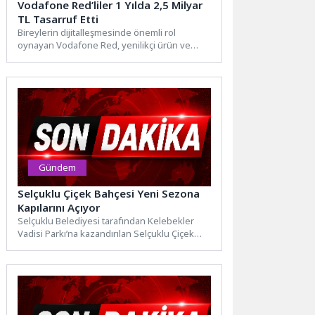
Vodafone Red’liler 1 Yılda 2,5 Milyar
TL Tasarruf Etti
Bireylerin dijitalleşmesinde önemli rol
oynayan Vodafone Red, yenilikçi ürün ve
hizmetleriyle abonelerinin hayatını ekonomik
ve sosyal yönden...
Gündem
Selçuklu Çiçek Bahçesi Yeni Sezona
Kapılarını Açıyor
Selçuklu Belediyesi tarafından Kelebekler
Vadisi Parkı’na kazandırılan Selçuklu Çiçek
Bahçesi, ziyaretçileri ile buluşmak için
hazırlıklarını...