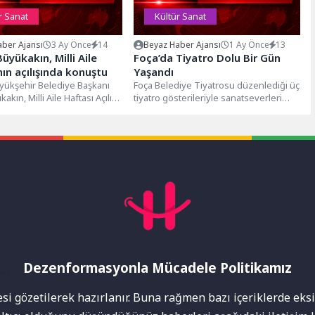
r Sanat
Kültür Sanat
ber Ajansı
3 Ay Önce
14
Beyaz Haber Ajansı
1 Ay Önce
13
üyükakın, Milli Aile
Foça’da Tiyatro Dolu Bir Gün
nın açılışında konuştu
Yaşandı
yükşehir Belediye Başkanı
Foça Belediye Tiyatrosu düzenlediği üç
akın, Milli Aile Haftası Açılış
tiyatro gösterileriyle sanatseverleri
 katıldı. Türkiye’nin
buluşturdu. Foça Belediyesi Reha Midilli
çısından...
Kültür Merkezi’nde...
Dezenformasyonla Mücadele Politikamız
mı
i gözetilerek hazırlanır. Buna rağmen bazı içeriklerde eksik