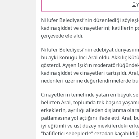
Y
Nilüfer Belediyesi’nin düzenlediği söyleş
kadına şiddet ve cinayetlerini; katillerin
çerçevede ele aldı.
Nilüfer Belediyesi’nin edebiyat dünyasının
bu ayki konuğu İnci Aral oldu. Akkılıç Kü
gösterdi. Ayşen Işık’ın moderatörlüğündek
kadına şiddet ve cinayetleri tartışıldı. Ara
nedenleri üzerine değerlendirmelerde b
Cinayetlerin temelinde yatan en büyük s
belirten Aral, toplumda tek başına yaşam
erkeklerin, ayrılığı aileden dışlanma ol
patlamasına yol açtığını ifade etti. Aral, b
iyi eğitimli ve üst düzey mevkilerdeki erk
“hafifletici sebeplerle” cezadan kaçabildi