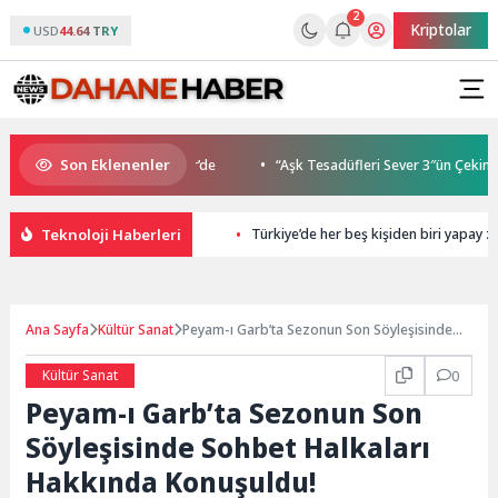
2
Kriptolar
USD
44.64 TRY
Son Eklenenler
Buluşmaları gençleri İzmir’de
“Aşk Tesadüfleri Sever 3″ün Çekimleri 
Teknoloji Haberleri
Türkiye’de her beş kişiden biri yapay z
Ana Sayfa
Kültür Sanat
Peyam-ı Garb’ta Sezonun Son Söyleşisinde
Sohbet Halkaları Hakkında Konuşuldu!
Kültür Sanat
0
Peyam-ı Garb’ta Sezonun Son
Söyleşisinde Sohbet Halkaları
Hakkında Konuşuldu!