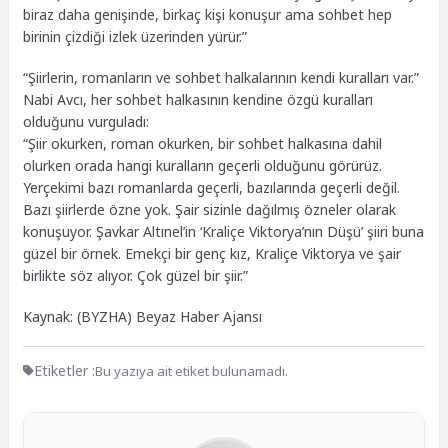
biraz daha genişinde, birkaç kişi konuşur ama sohbet hep
birinin çizdiği izlek üzerinden yürür.”
“Şiirlerin, romanların ve sohbet halkalarının kendi kuralları var.”
Nabi Avcı, her sohbet halkasının kendine özgü kuralları
olduğunu vurguladı:
“Şiir okurken, roman okurken, bir sohbet halkasına dahil
olurken orada hangi kuralların geçerli olduğunu görürüz.
Yerçekimi bazı romanlarda geçerli, bazılarında geçerli değil.
Bazı şiirlerde özne yok. Şair sizinle dağılmış özneler olarak
konuşuyor. Şavkar Altınel’in ‘Kraliçe Viktorya’nın Düşü’ şiiri buna
güzel bir örnek. Emekçi bir genç kız, Kraliçe Viktorya ve şair
birlikte söz alıyor. Çok güzel bir şiir.”
Kaynak: (BYZHA) Beyaz Haber Ajansı
Etiketler :
Bu yazıya ait etiket bulunamadı.