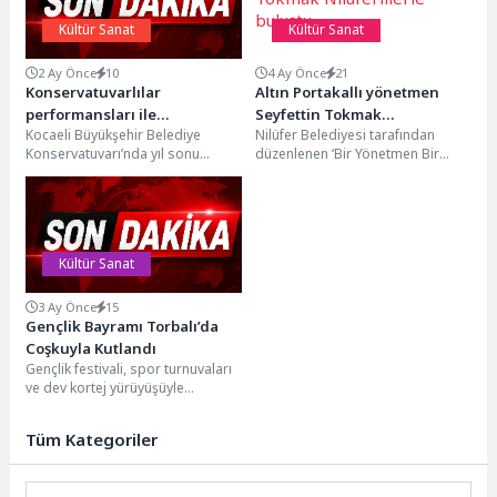
Kültür Sanat
Kültür Sanat
2 Ay Önce
10
4 Ay Önce
21
Konservatuvarlılar
Altın Portakallı yönetmen
performansları ile
Seyfettin Tokmak
Kocaeli Büyükşehir Belediye
Nilüfer Belediyesi tarafından
gururlandırdı
Nilüferlilerle buluştu
Konservatuvarı’nda yıl sonu
düzenlenen ‘Bir Yönetmen Bir
öğrenci konserleri başladı. İlk
Söyleşi’ etkinliğinin bu ayki
gösteriyi Klarnet Bölümü
konuğu, Altın Portakal Film...
gerçekleştirirken, bir...
Kültür Sanat
3 Ay Önce
15
Gençlik Bayramı Torbalı’da
Coşkuyla Kutlandı
Gençlik festivali, spor turnuvaları
ve dev kortej yürüyüşüyle
Torbalı’da 19 Mayıs coşkusu zirve
yaptı. Meşaleler...
Tüm Kategoriler