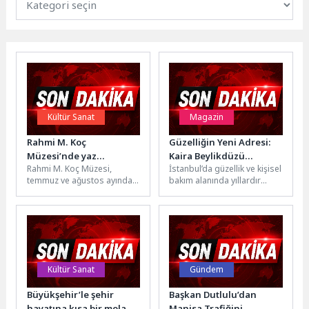
Kültür Sanat
Magazin
Rahmi M. Koç
Güzelliğin Yeni Adresi:
Müzesi’nde yaz
Kaira Beylikdüzü
Rahmi M. Koç Müzesi,
İstanbul’da güzellik ve kişisel
atölyeleri başlıyor: Küçük
Marina’da Hizmete
temmuz ve ağustos ayında
bakım alanında yıllardır
kaşifler hem eğlenecek
Devam Ediyor
düzenleyeceği yaz
hizmet veren girişimci
hem öğrenecek
atölyeleriyle çocukları bilim,
Neslihan Yürür, yeni markası
sanat ve...
KAİRA...
Kültür Sanat
Gündem
Büyükşehir’le şehir
Başkan Dutlulu’dan
hayatına kısa bir mola
Manisa Trafiğini