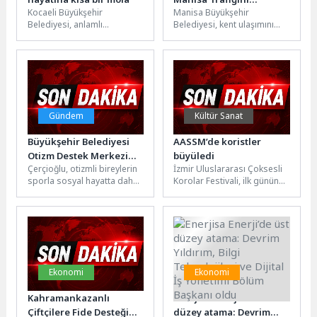
Kocaeli Büyükşehir
Manisa Büyükşehir
Rahatlatacak İki Dev
Belediyesi, anlamlı
Belediyesi, kent ulaşımını
Kavşak Müjdesi
etkinliklere ev sahipliği
rahatlatacak iki önemli
yapmaya devam ediyor. Bu
kavşak projesini hayata
kapsamda Kocaeli Kent
geçiriyor. Yunusemre
Konseyi...
ilçesindeki Mimar...
Gündem
Kültür Sanat
Büyükşehir Belediyesi
AASSM’de koristler
Otizm Destek Merkezi
büyüledi
Çerçioğlu, otizmli bireylerin
İzmir Uluslararası Çoksesli
Sporcuları Aydın’ın
sporla sosyal hayatta daha
Korolar Festivali, ilk gününde
Gururu Oldu
güçlü yer almaları ve
yoğun ilgi gördü. İlk günün
yeteneklerini ortaya
heyecanı koristlerin
koyabilmeleri için...
gözlerinden...
Ekonomi
Ekonomi
Kahramankazanlı
Enerjisa Enerji’de üst
Çiftçilere Fide Desteği
düzey atama: Devrim