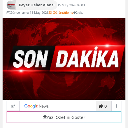
Beyaz Haber Ajansı
15 May 2026 09:03
Güncelleme: 15 May 2026
23 Görüntüleme
2 dk.
0
Yazı Özetini Göster