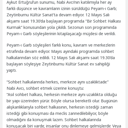
Aykut Ertuğrul’un sunumu, Nabi Avcı’nın katılımıyla her ay
farklı düşünce ve kavramların izinin sürüldüğü Peyam-ı Garb;
Zeytinburnu Kültür Sanat’ta devam ediyor. 12 Mayıs Salı
akşamı saat 19.30’da başlayan programda “Bir Sohbet Halkası
Kurmak” konusundan yola çıkıldı. Sezonun son programında
Peyam-ı Garb söyleşilerinin kitaplaşacağı müjdesi de verildi.
Peyam-ı Garb söyleşileri farklı konu, kavram ve merkezlerin
etrafında devam ediyor. Mayıs ayındaki programda sohbet
halkalarından söz edildi. 12 Mayıs Salı akşamı saat 19.30’da
başlayan söyleşiye Zeytinburnu Kültür Sanat ev sahipliği
yaptı.
“Sohbet halkalarında herkes, merkeze aynı uzaklıktadır.”
Nabi Avcı, sohbet etmek üzerine konuştu:
“Asıl sohbet halkası, herkesin merkeze aynı uzaklıkta olduğu
bir yapı üzerinden yürür. Böyle olursa bereketli olur. Bugünün
alışkanlıklarıyla sohbet halkasının, herkesin istediği zaman
istediği gibi konuşması da meclis zannedilebiliyor, böyle
olmadığını da konuşmak lazım. Sohbet halkalarında
konuşacak biri vardır, insanlar onu dinlemeye gelmişlerdir. Veya