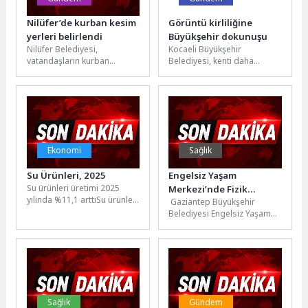
Nilüfer’de kurban kesim
Görüntü kirliliğine
yerleri belirlendi
Büyükşehir dokunuşu
Nilüfer Belediyesi,
Kocaeli Büyükşehir
vatandaşların kurban
Belediyesi, kenti daha
ibadetlerini sağlıklı, hijyenik
yaşanabilir ve estetik hale
ve çevre temizliğine uygun
getirmek amacıyla
bir şekilde yerine
çalışmalarını sürdürüyor. Bu
getirebilmesi...
kapsamda,...
Ekonomi
Sağlık
Su Ürünleri, 2025
Engelsiz Yaşam
Su ürünleri üretimi 2025
Merkezi’nde Fizik
yılında %11,1 arttıSu ürünleri
Gaziantep Büyükşehir
Tedaviye Sanal
üretimi 2025 yılında bir
Belediyesi Engelsiz Yaşam
Gerçeklik Desteği
önceki yıla göre...
Merkezi'nde fizik tedavi ve
rehabilitasyon sürecine
entegre edilen sanal
gerçeklik...
Sağlık
Gündem