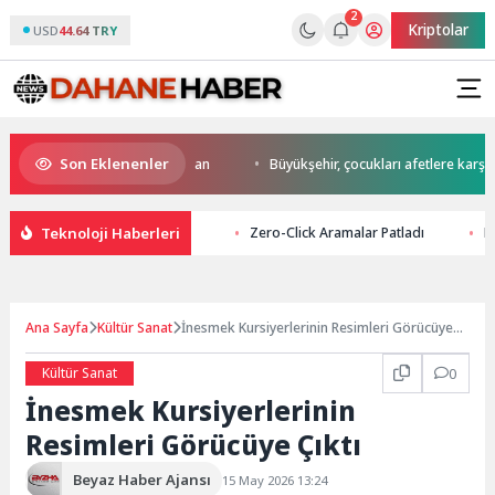
2
Kriptolar
USD
44.64 TRY
Son Eklenenler
a start Başkan Büyükakın’dan
Büyükşehir, çocukları afetlere karşı bilin
Teknoloji Haberleri
Zero-Click Aramalar Patladı
K
Ana Sayfa
Kültür Sanat
İnesmek Kursiyerlerinin Resimleri Görücüye
Çıktı
Kültür Sanat
0
İnesmek Kursiyerlerinin
Resimleri Görücüye Çıktı
Beyaz Haber Ajansı
15 May 2026 13:24