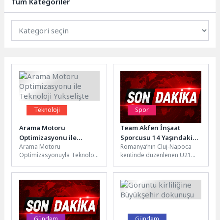
Tüm Kategoriler
Teknoloji
Spor
Arama Motoru
Team Akfen İnşaat
Optimizasyonu ile
Sporcusu 14 Yaşındaki
Arama Motoru
Romanya’nın Cluj-Napoca
Teknoloji Yükselişte
Milli Masa Tenisçi
Optimizasyonuyla Teknoloji
kentinde düzenlenen U21
Görkem Öçal’dan U21
Trendleri Arama motoru
Avrupa Masa Tenisi
Avrupa Şampiyonası’nda
optimizasyonu (SEO), dijital
Şampiyonası’nda mücadele
Gümüş Madalya
pazarlama stratejilerinde
eden 14 yaşındaki Görkem
önemli bir rol...
Öçal, İtalyan...
Gündem
Gündem