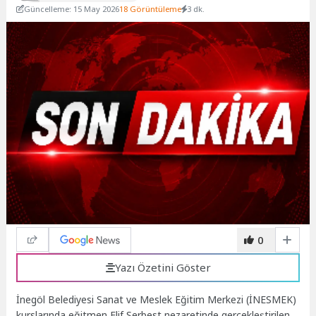
Güncelleme: 15 May 2026
18 Görüntüleme
3 dk.
0
Yazı Özetini Göster
İnegöl Belediyesi Sanat ve Meslek Eğitim Merkezi (İNESMEK)
kurslarında eğitmen Elif Serbest nezaretinde gerçekleştirilen