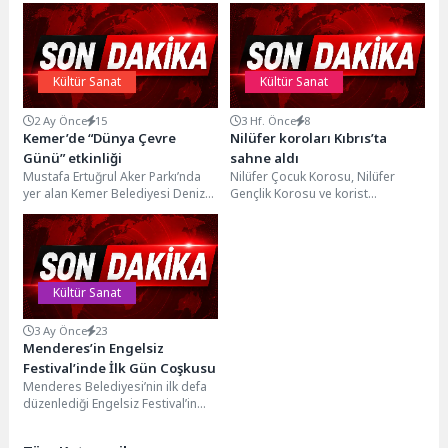
Kültür Sanat
Kültür Sanat
2 Ay Önce
15
3 Hf. Önce
8
Kemer’de “Dünya Çevre
Nilüfer koroları Kıbrıs’ta
Günü” etkinliği
sahne aldı
Mustafa Ertuğrul Aker Parkı’nda
Nilüfer Çocuk Korosu, Nilüfer
yer alan Kemer Belediyesi Deniz
Gençlik Korosu ve korist
Kafe yanında düzenlenen
ailelerden oluşan Kaizen Koro,
etkinliğe, Kemer Kaymakamı...
Kuzey Kıbrıs Türk...
Kültür Sanat
3 Ay Önce
23
Menderes’in Engelsiz
Festival’inde İlk Gün Coşkusu
Menderes Belediyesi’nin ilk defa
düzenlediği Engelsiz Festival’in
birinci günü eğlenceli aktiviteler,
söyleşiler ve gösterilerle geçti....