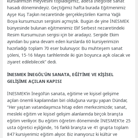
kurslarımızın meyvesini topladığımız, adeta İnegöl’de sanat
hasadı dönemindeyiz. Geçtiğimiz hafta burada Eğitmenimiz
Ayşe Kuş Taşkın nezaretinde gerçekleştirilen Karma Yağlı
Boya kursumuzun sergisini açmıştık. Bugün de yine İNESMEK
bünyesinde bulunan eğitmenimiz Elif Serbest nezaretindeki
Resim Kursumuzun sergisi için bir aradayız. Sergide Ekim
ayından bu yana devam eden kurslarda 60 kursiyerimizin
hazırladığı toplam 70 eser bulunuyor. Bu muhteşem sanat
şöleni, 15-16 Mayıs tarihlerinde iki gün boyunca açık olacak ve
ziyaret edilebilecek” dedi.
İNESMEK İNEGÖL’ÜN SANATA, EĞİTİME VE KİŞİSEL
GELİŞİME AÇILAN KAPISI
İNESMEK’in İnegöl’ün sanata, eğitime ve kişisel gelişime
açılan önemli kapılarından biri olduğuna vurgu yapan Dündar,
“Her yaştan vatandaşımıza hitap eden merkezimizde; sanat,
mesleki eğitim ve kişisel gelişim alanlarında birçok branşta
eğitim veriliyor. Bu eğitim öğretim döneminde İNESMEK’te 25
usta öğretici eşliğinde, 16 farklı branşta ve 41 grupta toplam
847 kursiyerimiz eğitim alıyor. Biz inanıyoruz ki kültür ve