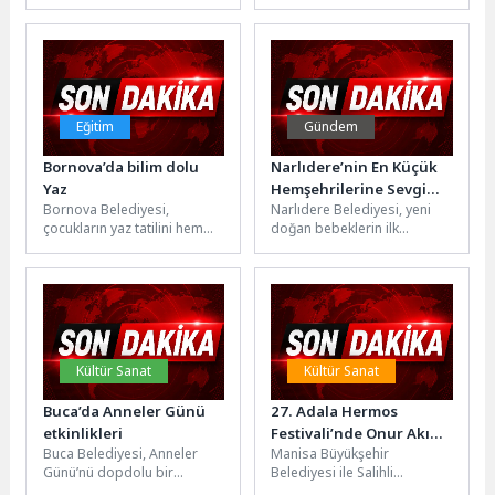
Midilli, Sisam (Samos),
yanındaki projeleri hız
İstanköy (Kos) ve Rodos’a
kesmeden yükselmeye
yönelik feribot...
devam ediyor. Bu
kapsamda...
Eğitim
Gündem
Bornova’da bilim dolu
Narlıdere’nin En Küçük
Yaz
Hemşehrilerine Sevgi
Bornova Belediyesi,
Narlıdere Belediyesi, yeni
Dolu Hoş Geldin
çocukların yaz tatilini hem
doğan bebeklerin ilk
eğlenceli hem de öğretici
ihtiyaçlarına katkı sunmaya
aktivitelerle geçirmesi için
ve ailelerin bu özel
çalışmalarını hız...
yolculuğunda yanlarında...
Kültür Sanat
Kültür Sanat
Buca’da Anneler Günü
27. Adala Hermos
etkinlikleri
Festivali’nde Onur Akın
Buca Belediyesi, Anneler
Manisa Büyükşehir
Rüzgârı Esti
Günü’nü dopdolu bir
Belediyesi ile Salihli
programla kutlamaya
Belediyesi tarafından