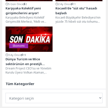
5 Gün Önce
2
2 Ay Önce
11
Karşıyaka Kolektif yeni
Kocaeli’de “süt otu” hasadı
girişimcilerini arıyor!
başladı
Karşıyaka Belediyesi Kolektif
Kocaeli Büyükşehir Belediyesi’nin
Girişimcilik Merkezi, “Akıllı ve
yüzde 75 hibeli süt otu tohumu
Sürdürülebilir Şehirler” temalı ön
desteğinden yararlanan çiftçiler,
kuluçka programıyla girişimci
yoğun bir mesaiyle...
adaylarına...
Ekonomi
3 Ay Önce
19
Dünya Turizm ve Mice
sektörünün en prestijli
Dream Project CEO’su ve Yönetim
etkinliklerini düzenleyen
Kurulu Üyesi Volkan Ataman,
Dream Project Ceo’su ve
Çeşme’de düzenlenen 1. Turizm
Yönetim Kurulu Üyesi Volkan
Zirvesi’nde yaptığı...
Ataman’dan Çeşme için
Tüm Kategoriler
Marka Destinasyon Mesajı