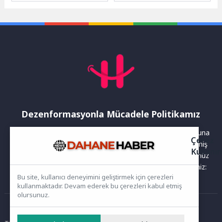
hazırlanıyor. 7 Mayıs’ta
düzenlenen 27. Adala
düzenlenecek "Sukulent
Hermos Kültür ve Sanat
Atölyesi" ile...
Festivali,...
Dezenformasyonla Mücadele Politikamız
Yayınlanan haberler doğruluk ilkesi gözetilerek hazırlanır. Buna
Çerez
rağmen bazı içeriklerde eksik, hatalı veya güncelliğini yitirmiş
Kullanı
bilgiler bulunabilir.Yanlış veya yanıltıcı olduğunu düşündüğünüz
haberleri aşağıdaki iletişim kanallarından bize bildirebilirsiniz:
Bu site, kullanıcı deneyimini geliştirmek için çerezleri
kullanmaktadır. Devam ederek bu çerezleri kabul etmiş
olursunuz.
Ana Sayfa