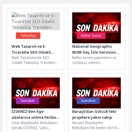
Teknoloji
Kültür Sanat
Web Tasarım ve E-
National Geographic
Ticarette SEO Odaklı
NOW Seç-İzle Servisinin
Web Tasarımında SEO
Nefes kesen yapımların ve
Teknoloji Trendleri
Temmuz Ayı Teması
Odaklı Teknoloji Trendleri
soluksuz izlenen
‘Köpekbalığı Festivali’!
Web tasarımı, bir web
belgesellerin yer aldığı,
sitesinin görünümü ve
National Geographic’in
işlevselliği açısından...
zengin arşivini her ay...
Gündem
Gündem
İZDENİZ’den Ege
Baraçlı’dan Gölcük’teki
adalarına online feribot
projelere yakın takip
İzmir Büyükşehir Belediyesi
Kocaeli Büyükşehir
bileti kolaylığı
iştiraki İZDENİZ, Sakız,
Belediyesi’nin kentin dört bir