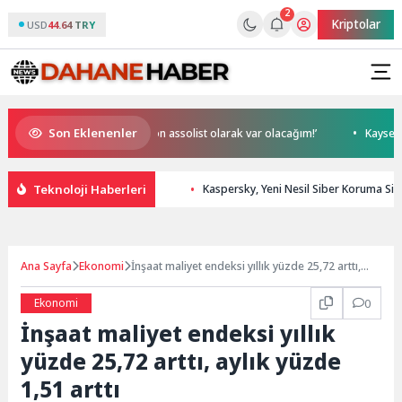
2
Kriptolar
USD
44.64 TRY
Son Eklenenler
bilek, NR1 Magazin’de: ‘Son assolist olarak var olacağım!’
Kayseri’de
Teknoloji Haberleri
Kaspersky, Yeni Nesil Siber Koruma Simü
Ana Sayfa
Ekonomi
İnşaat maliyet endeksi yıllık yüzde 25,72 arttı,
aylık yüzde 1,51 arttı
Ekonomi
0
İnşaat maliyet endeksi yıllık
yüzde 25,72 arttı, aylık yüzde
1,51 arttı