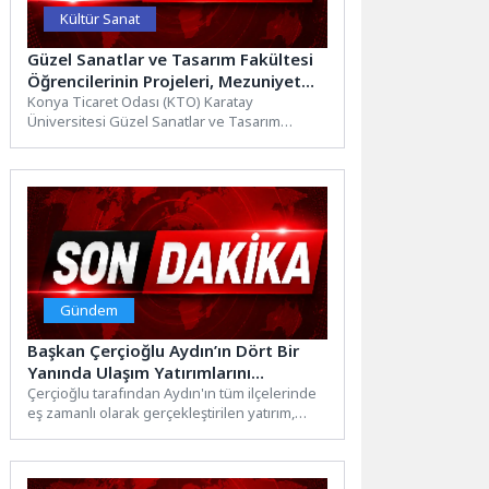
Kültür Sanat
Güzel Sanatlar ve Tasarım Fakültesi
Öğrencilerinin Projeleri, Mezuniyet
Sergisinde Ziyaretçilerle Buluştu
Konya Ticaret Odası (KTO) Karatay
Üniversitesi Güzel Sanatlar ve Tasarım
Fakültesi Mimarlık, İç Mimarlık, Grafik...
Gündem
Başkan Çerçioğlu Aydın’ın Dört Bir
Yanında Ulaşım Yatırımlarını
Sürdürüyor
Çerçioğlu tarafından Aydın'ın tüm ilçelerinde
eş zamanlı olarak gerçekleştirilen yatırım,
proje, çalışma ve hizmetler devam...