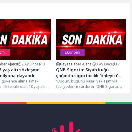
omi
Ekonomi
ber Ajansı
2 Ay Önce
13
Beyaz Haber Ajansı
3 Ay Önce
17
8 yaş altı sözleşme
QNB Sigorta: Siyah kuğu
 milyona dayandı
çağında sigortacılık ‘önleyici’
 güvence altına almak
modele geçiyor
“Bugün, bugünü yaşa” yaklaşımıyla
n ilk tercihi olan 18 yaş altı
faaliyetlerini sürdüren QNB Sigorta,
eklilik Sistemi (BES),...
değişen risk dinamikleri doğrultusunda
sigortacılığın rolünü yeniden...