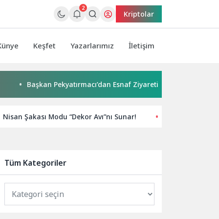
2
Kriptolar
Künye
Keşfet
Yazarlarımız
İletişim
Başkan Pekyatırmacı’dan Esnaf Ziyareti
Çocuklar boyadı, 
Nisan Şakası Modu “Dekor Avı”nı Sunar!
Yeni Nesil Teknol
Tüm Kategoriler