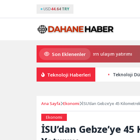
USD
44.64 TRY
Son Eklenenler
Büyükşehir’den Darıca’ya modern ulaşım yatırımı
Ha
Teknoloji Haberleri
Teknoloji D
Ana Sayfa
Ekonomi
İSU’dan Gebze’ye 45 Kilometrelik
Ekonomi
İSU’dan Gebze’ye 45 