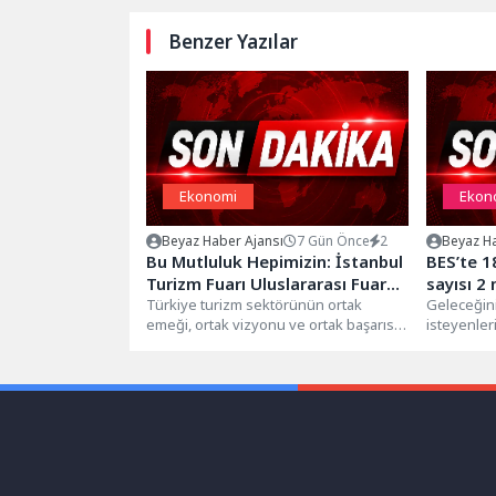
Benzer Yazılar
Ekonomi
Ekon
Beyaz Haber Ajansı
7 Gün Önce
2
Beyaz Ha
Bu Mutluluk Hepimizin: İstanbul
BES’te 1
Turizm Fuarı Uluslararası Fuar
sayısı 2
Ünvanı Aldı
Türkiye turizm sektörünün ortak
Geleceğini
emeği, ortak vizyonu ve ortak başarısı
isteyenleri
yeni bir kilometre taşına ulaştı....
Bireysel Em