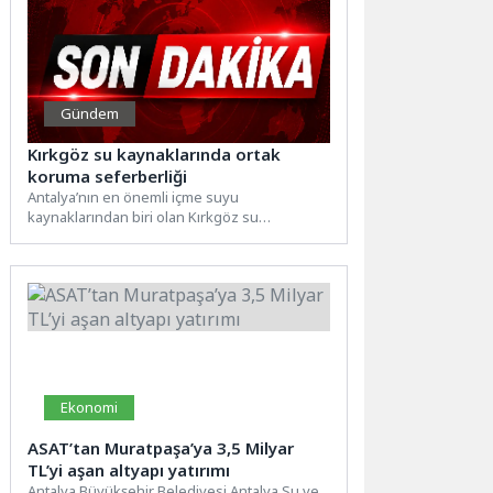
Gündem
Kırkgöz su kaynaklarında ortak
koruma seferberliği
Antalya’nın en önemli içme suyu
kaynaklarından biri olan Kırkgöz su
kaynaklarında, Antalya Valiliği
koordinasyonunda yürütülen...
Ekonomi
ASAT’tan Muratpaşa’ya 3,5 Milyar
TL’yi aşan altyapı yatırımı
Antalya Büyükşehir Belediyesi Antalya Su ve