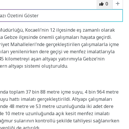
0
azı Özetini Göster
üdürlüğü, Kocaeli’nin 12 ilçesinde eş zamanlı olarak
 Gebze ilçesinde önemli çalışmaları hayata geçirdi.
yet Mahalleleri’nde gerçekleştirilen çalışmalarla içme
ları yenilenirken dere geçişi ve menfez imalatlarıyla
 45 kilometreyi aşan altyapı yatırımıyla Gebze’nin
rn altyapı sistemi oluşturuldu.
da toplam 37 bin 88 metre içme suyu, 4 bin 964 metre
u hattı imalatı gerçekleştirildi. Altyapı çalışmaları
nde 48 metre ve 53 metre uzunluğunda iki adet dere
de 10 metre uzunluğunda açık kesit menfez imalatı
yağmur sularının kontrollü şekilde tahliyesi sağlanırken
enliği de artırıldı.