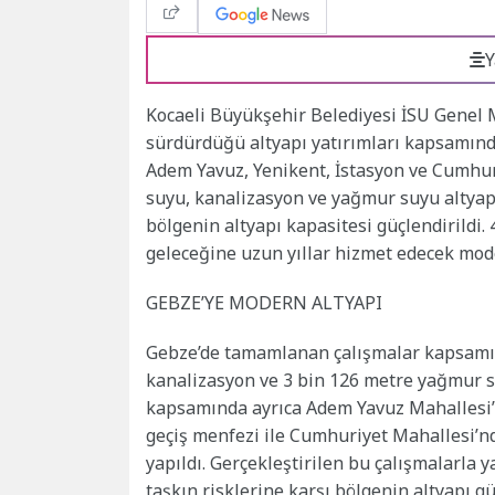
Y
Kocaeli Büyükşehir Belediyesi İSU Genel M
sürdürdüğü altyapı yatırımları kapsamında
Adem Yavuz, Yenikent, İstasyon ve Cumhuri
suyu, kanalizasyon ve yağmur suyu altyapı
bölgenin altyapı kapasitesi güçlendirildi.
geleceğine uzun yıllar hizmet edecek mode
GEBZE’YE MODERN ALTYAPI
Gebze’de tamamlanan çalışmalar kapsamın
kanalizasyon ve 3 bin 126 metre yağmur suy
kapsamında ayrıca Adem Yavuz Mahallesi’
geçiş menfezi ile Cumhuriyet Mahallesi’n
yapıldı. Gerçekleştirilen bu çalışmalarla 
taşkın risklerine karşı bölgenin altyapı güv