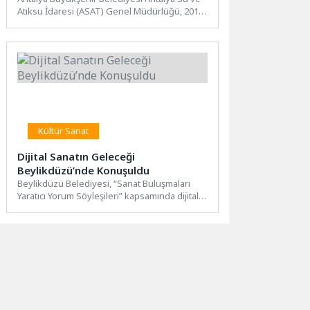
Atıksu İdaresi (ASAT) Genel Müdürlüğü, 2019-
2026 yılları arasında Muratpaşa...
Kültür Sanat
Dijital Sanatın Geleceği
Beylikdüzü’nde Konuşuldu
Beylikdüzü Belediyesi, “Sanat Buluşmaları
Yaratıcı Yorum Söyleşileri” kapsamında dijital
sanatçı Durmuş Bahar’ı ağırladı. Programda,
sanatın...