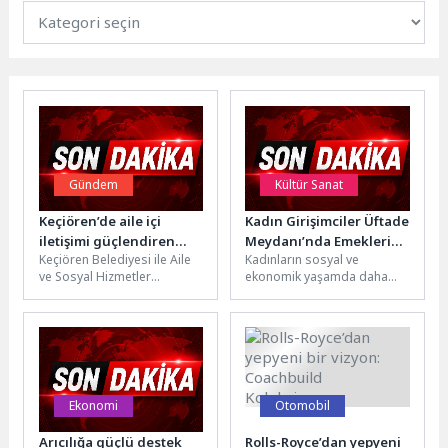
Gündem
Kültür Sanat
Keçiören’de aile içi
Kadın Girişimciler Üftade
iletişimi güçlendiren
Meydanı’nda Emeklerini
Keçiören Belediyesi ile Aile
Kadınların sosyal ve
seminer
Sergiledi
ve Sosyal Hizmetler
ekonomik yaşamda daha
Bakanlığı iş birliğinde,
görünür olması için birçok
Güngörmüşler Konağı’nda
projeyi hayata geçiren
“Aile İçi İletişimin...
Osmangazi Belediyesi,...
Ekonomi
Otomobil
Arıcılığa güçlü destek
Rolls-Royce’dan yepyeni