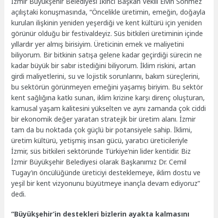
İzmir Büyükşehir Belediyesi İkinci Başkan Vekili Elvin Sönmez
açılıştaki konuşmasında, “Öncelikle üretimin, emeğin, doğayla
kurulan ilişkinin yeniden yeşerdiği ve kent kültürü için yeniden
görünür olduğu bir festivaldeyiz. Süs bitkileri üretiminin içinde
yıllardır yer almış birisiyim. Üreticinin emek ve maliyetini
biliyorum. Bir bitkinin satışa gelene kadar geçirdiği sürecin ne
kadar büyük bir sabır istediğini biliyorum. İklim riskini, artan
girdi maliyetlerini, su ve lojistik sorunlarını, bakım süreçlerini,
bu sektörün görünmeyen emeğini yaşamış biriyim. Bu sektör
kent sağlığına katkı sunan, iklim krizine karşı direnç oluşturan,
kamusal yaşam kalitesini yükselten ve aynı zamanda çok ciddi
bir ekonomik değer yaratan stratejik bir üretim alanı. İzmir
tam da bu noktada çok güçlü bir potansiyele sahip. İklimi,
üretim kültürü, yetişmiş insan gücü, yaratıcı üreticileriyle
İzmir, süs bitkileri sektöründe Türkiye’nin lider kentidir. Biz
İzmir Büyükşehir Belediyesi olarak Başkanımız Dr. Cemil
Tugay’ın öncülüğünde üreticiyi desteklemeye, iklim dostu ve
yeşil bir kent vizyonunu büyütmeye inançla devam ediyoruz”
dedi.
“Büyükşehir’in destekleri bizlerin ayakta kalmasını