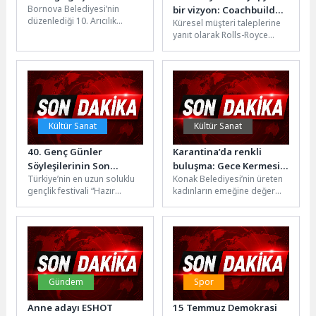
Bornova Belediyesi’nin
bir vizyon: Coachbuild
düzenlediği 10. Arıcılık
Küresel müşteri taleplerine
Koleksiyonu
Kursu, 56 saatlik teorik ve
yanıt olarak Rolls-Royce
pratik eğitimin ardından 80
Motor Cars, Coachbuild
kursiyerin...
Koleksiyonu’nu sunuyor. Bu
koleksiyon, süper lüks...
Kültür Sanat
Kültür Sanat
40. Genç Günler
Karantina’da renkli
Söyleşilerinin Son
buluşma: Gece Kermesi,
Türkiye’nin en uzun soluklu
Konak Belediyesi’nin üreten
Konuğu Emin Çapa Oldu
Gün Batımı Konseri ile
gençlik festivali “Hazır
kadınların emeğine değer
taçlandı
mıyız?” mottosuyla
katan Gece Kermesi, bu kez
düzenlenen 40. Genç Günler
Gün Batımı Konseri’nin
söyleşi, atölye...
coşkusuyla...
Gündem
Spor
Anne adayı ESHOT
15 Temmuz Demokrasi