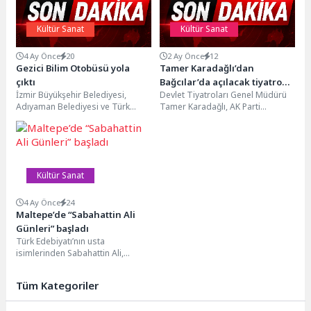
Kültür Sanat
Kültür Sanat
4 Ay Önce
20
2 Ay Önce
12
Gezici Bilim Otobüsü yola
Tamer Karadağlı’dan
çıktı
Bağcılar’da açılacak tiyatro
İzmir Büyükşehir Belediyesi,
Devlet Tiyatroları Genel Müdürü
binası için “Süper” yorumu
Adıyaman Belediyesi ve Türk
Tamer Karadağlı, AK Parti
Kadınlar Birliği iş birliğiyle hayata
İstanbul İl Başkanı Abdullah
geçirilen Gezici Bilim...
Özdemir ve Bağcılar...
Kültür Sanat
4 Ay Önce
24
Maltepe’de “Sabahattin Ali
Günleri” başladı
Türk Edebiyatı’nın usta
isimlerinden Sabahattin Ali,
ölümünün 78’inci yıldönümünde
Maltepe Belediyesi’nin
Tüm Kategoriler
düzenlediği “Sabahattin Ali
Günleri”...