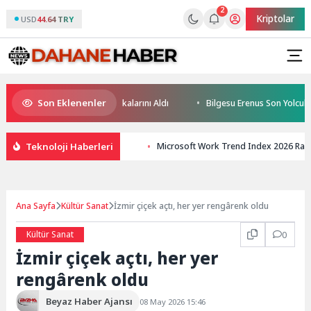
2
Kriptolar
USD
44.64 TRY
Son Eklenenler
ceğin Yüzücüleri Sertifikalarını Aldı
Bilgesu Erenus Son Yolculuğuna
Teknoloji Haberleri
Microsoft Work Trend Index 2026 Rap
Ana Sayfa
Kültür Sanat
İzmir çiçek açtı, her yer rengârenk oldu
Kültür Sanat
0
İzmir çiçek açtı, her yer
rengârenk oldu
Beyaz Haber Ajansı
08 May 2026 15:46