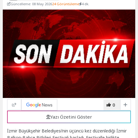
Güncelleme: 08 May 2026
24 Görüntüleme
4 dk.
0
Yazı Özetini Göster
İzmir Büyükşehir Belediyesi’nin üçüncü kez düzenlediği İzmir
Balkon-Bahçe Bitkileri Festivali başladı. Festivalle birlikte