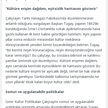
“Kültüre erişim dağılımı, eşitsizlik haritasını gösterir”
Çalıştayın Tarihi Havagazı Fabrikası’nda düzenlenmesinin
anlamlı olduğunu vurgulayan Başkan Tugay, yapının 1862’de
kurulduğunda İzmir’i Osmanlı’da sokak aydınlatmasında hava
gazını kullanan ilk kent haline getirdiğini hatırlattı. Aynı yapının
yıllar sonra endüstri mirasından kültür mekânına
dönüştürülerek yeniden kente kazandırıldığını belirten Tugay,
“Bir kentte neyin korunacağına, neyin dönüştürüleceğine nasıl
karar vereceğiz? Bu çalıştayı, bu sorulara bilimsel ve katılımcı
yanıtlar üretmek için düzenliyoruz. Kültüre erişimin dağılımı,
aynı zamanda kentteki eşitsizliklerin de haritasını gösterir. Bu
nedenle kültüre erişimi bir ayrıcalık değil, temel bir hak olarak
görmek gerekiyor. Sürdürülebilir kalkınma tartışmalarında ise
uzun yıllardır eksik kalan boyut kültür oldu” dedi.
Somut ve uygulanabilir politikalar
İzmir Kültür Politikaları Çalıştayı’nı somut ve uygulanabilir
politikalar üretmek amacıyla düzenlediklerini aktaran Tugay,