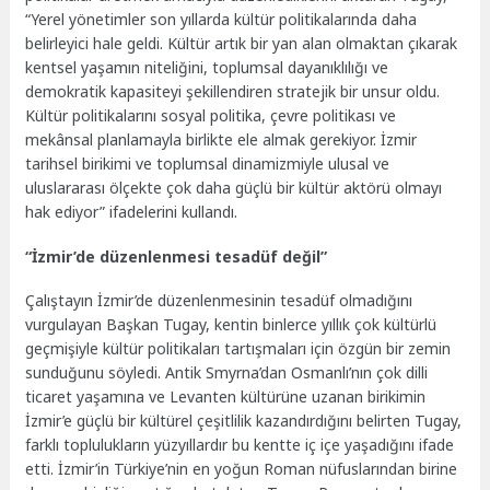
“Yerel yönetimler son yıllarda kültür politikalarında daha
belirleyici hale geldi. Kültür artık bir yan alan olmaktan çıkarak
kentsel yaşamın niteliğini, toplumsal dayanıklılığı ve
demokratik kapasiteyi şekillendiren stratejik bir unsur oldu.
Kültür politikalarını sosyal politika, çevre politikası ve
mekânsal planlamayla birlikte ele almak gerekiyor. İzmir
tarihsel birikimi ve toplumsal dinamizmiyle ulusal ve
uluslararası ölçekte çok daha güçlü bir kültür aktörü olmayı
hak ediyor” ifadelerini kullandı.
“İzmir’de düzenlenmesi tesadüf değil”
Çalıştayın İzmir’de düzenlenmesinin tesadüf olmadığını
vurgulayan Başkan Tugay, kentin binlerce yıllık çok kültürlü
geçmişiyle kültür politikaları tartışmaları için özgün bir zemin
sunduğunu söyledi. Antik Smyrna’dan Osmanlı’nın çok dilli
ticaret yaşamına ve Levanten kültürüne uzanan birikimin
İzmir’e güçlü bir kültürel çeşitlilik kazandırdığını belirten Tugay,
farklı toplulukların yüzyıllardır bu kentte iç içe yaşadığını ifade
etti. İzmir’in Türkiye’nin en yoğun Roman nüfuslarından birine