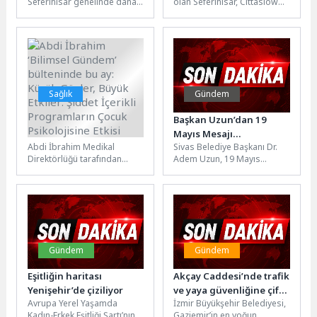
Seferihisar genelinde daha
olan Seferihisar, Cittaslow
noktada aynı anda
ilgi
geniş bir katılımla
Türkiye Ulusal Ağ
yaşanacak
kutlanacak. Seferihisar
Toplantısı’na ev sahipliği
Belediyesi öncülüğünde
yapıyor. Sığacık’ta...
düzenlenen geleneksel...
Sağlık
Gündem
Abdi İbrahim ‘Bilimsel
Başkan Uzun’dan 19
Gündem’ bülteninde bu
Mayıs Mesajı…
Abdi İbrahim Medikal
Sivas Belediye Başkanı Dr.
ay: Küçük Gözler, Büyük
Direktörlüğü tarafından
Adem Uzun, 19 Mayıs
Etkiler: Şiddet İçerikli
hazırlanan “Bilimsel
Atatürk’ü Anma, Gençlik ve
Programların Çocuk
Gündem” bültenlerinin yeni
Spor Bayramı dolayısıyla...
Psikolojisine Etkisi
sayısında, erken çocukluk
döneminde şiddet...
Gündem
Gündem
Eşitliğin haritası
Akçay Caddesi’nde trafik
Yenişehir’de çiziliyor
ve yaya güvenliğine çifte
Avrupa Yerel Yaşamda
İzmir Büyükşehir Belediyesi,
çözüm
Kadın-Erkek Eşitliği Şartı’nın
Gaziemir’in en yoğun