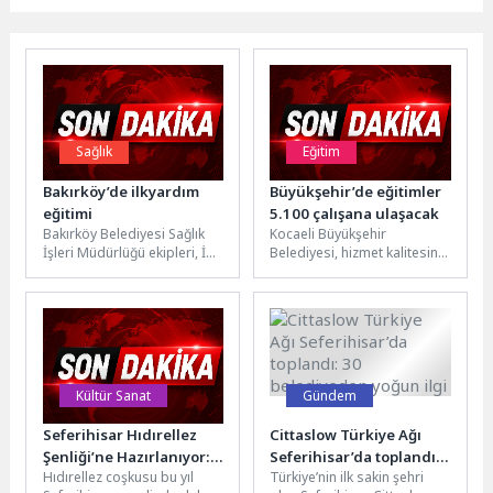
Sağlık
Eğitim
Bakırköy’de ilkyardım
Büyükşehir’de eğitimler
eğitimi
5.100 çalışana ulaşacak
Bakırköy Belediyesi Sağlık
Kocaeli Büyükşehir
İşleri Müdürlüğü ekipleri, İBB
Belediyesi, hizmet kalitesini
Hızır Acil iş birliğiyle Ataköy
en üst seviyeye çıkarma
4. Kısım’da vatandaşlara...
hedefiyle personele yönelik
eğitim programlarını
aksatmadan...
Kültür Sanat
Gündem
Seferihisar Hıdırellez
Cittaslow Türkiye Ağı
Şenliği’ne Hazırlanıyor:
Seferihisar’da toplandı:
Hıdırellez coşkusu bu yıl
Türkiye’nin ilk sakin şehri
“Bahar Coşkusu” üç
30 belediyeden yoğun