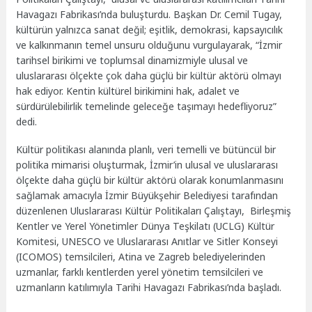
Havagazı Fabrikası’nda buluşturdu. Başkan Dr. Cemil Tugay,
kültürün yalnızca sanat değil; eşitlik, demokrasi, kapsayıcılık
ve kalkınmanın temel unsuru olduğunu vurgulayarak, “İzmir
tarihsel birikimi ve toplumsal dinamizmiyle ulusal ve
uluslararası ölçekte çok daha güçlü bir kültür aktörü olmayı
hak ediyor. Kentin kültürel birikimini hak, adalet ve
sürdürülebilirlik temelinde geleceğe taşımayı hedefliyoruz”
dedi.
Kültür politikası alanında planlı, veri temelli ve bütüncül bir
politika mimarisi oluşturmak, İzmir’in ulusal ve uluslararası
ölçekte daha güçlü bir kültür aktörü olarak konumlanmasını
sağlamak amacıyla İzmir Büyükşehir Belediyesi tarafından
düzenlenen Uluslararası Kültür Politikaları Çalıştayı, Birleşmiş
Kentler ve Yerel Yönetimler Dünya Teşkilatı (UCLG) Kültür
Komitesi, UNESCO ve Uluslararası Anıtlar ve Sitler Konseyi
(ICOMOS) temsilcileri, Atina ve Zagreb belediyelerinden
uzmanlar, farklı kentlerden yerel yönetim temsilcileri ve
uzmanların katılımıyla Tarihi Havagazı Fabrikası’nda başladı.