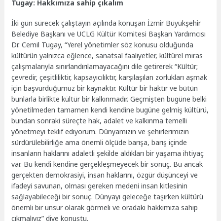
Tugay: Hakkımıza sahip çıkalım
İki gün sürecek çalıştayın açılında konuşan İzmir Büyükşehir
Belediye Başkanı ve UCLG Kültür Komitesi Başkan Yardımcısı
Dr. Cemil Tugay, “Yerel yönetimler söz konusu olduğunda
kültürün yalnızca eğlence, sanatsal faaliyetler, kültürel miras
çalışmalarıyla sınırlandırılamayacağını dile getirerek “Kültür;
çevredir, çeşitliliktir, kapsayıcılıktır, karşılaşılan zorlukları aşmak
için başvurduğumuz bir kaynaktır. Kültür bir haktır ve bütün
bunlarla birlikte kültür bir kalkınmadır. Geçmişten bugüne belki
yönetilmeden tamamen kendi kendine bugüne gelmiş kültürü,
bundan sonraki süreçte hak, adalet ve kalkınma temelli
yönetmeyi teklif ediyorum. Dünyamızın ve şehirlerimizin
sürdürülebilirliğe ama önemli ölçüde barışa, barış içinde
insanların haklarını adaletli şekilde aldıkları bir yaşama ihtiyaç
var. Bu kendi kendine gerçekleşmeyecek bir sonuç. Bu ancak
gerçekten demokrasiyi, insan haklarını, özgür düşünceyi ve
ifadeyi savunan, olması gereken medeni insan kitlesinin
sağlayabileceği bir sonuç. Dünyayı geleceğe taşırken kültürü
önemli bir unsur olarak görmeli ve oradaki hakkımıza sahip
çıkmalıyız” diye konuştu.