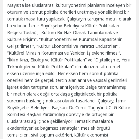
Mayıs’ta ise uluslararası kültür yönetimi planlarını inceleyen bir
oturum ve somut politika önerileri üretmeye yönelik ikinci bir
tematik masa turu yapılacak. Çalıştayın tartışma metni olarak
hazırlanan İzmir Büyükşehir Belediyesi Kültür Politikaları
Belgesi Taslağı; “Kültürü Bir Hak Olarak Tanımlamak ve
Kültüre Erişim”, “Kültür Yönetimi ve Kurumsal Kapasitenin
Geliştirilmesi”, “Kültür Ekonomisi ve Yaratıcı Endüstriler”,
“Kültürel Mirasın Korunması ve Yeniden İşlevlendirilmesi”,
“İklim Krizi, Ekoloji ve Kültür Politikaları” ve “Dijitalleşme, Yeni
Teknolojiler ve Kültür Politikaları” olmak üzere altı temel
eksen üzerine inşa edildi. Her eksen hem somut politika
önerileri hem de gerçek tercih alanlarını ve yapısal gerilimleri
işaret eden tartışma sorularını içeriyor. Belge tamamlanmış
bir metin olarak değil ortaklaşa geliştirilecek bir politika
sürecinin başlangıç noktası olarak tasarlandı. Çalıştay, İzmir
Büyükşehir Belediyesi Başkanı Dr. Cemil Tugay’ın UCLG Kültür
Komitesi Başkan Yardımcılığı göreviyle de örtüşen bir
uluslararası ağ içinde şekilleniyor. Tematik masalarda
akademisyenler, bağımsız sanatçılar, meslek örgütü
temsilcileri, sivil toplum aktörleri, kültür ekonomisi