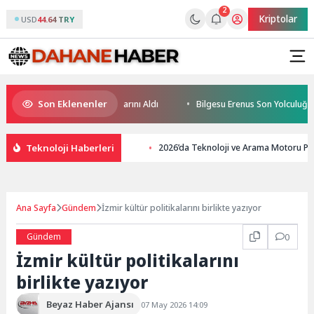
2
Kriptolar
USD
44.64 TRY
Son Eklenenler
n Yüzücüleri Sertifikalarını Aldı
Bilgesu Erenus Son Yolculuğuna Uğu
Teknoloji Haberleri
2026’da Teknoloji ve Arama Motoru Paz
Ana Sayfa
Gündem
İzmir kültür politikalarını birlikte yazıyor
Gündem
0
İzmir kültür politikalarını
birlikte yazıyor
Beyaz Haber Ajansı
07 May 2026 14:09