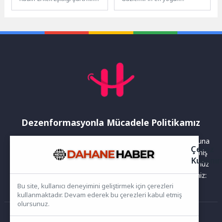
ardından, Mersin Yenişehir
noktalarından ESBAŞ-
Belediyesi topyekûn bir
Optimum kavşağında hem
eşitlik seferberliği ilan...
yaya güvenliğini artıracak
hem de...
Dezenformasyonla Mücadele Politikamız
Yayınlanan haberler doğruluk ilkesi gözetilerek hazırlanır. Buna
Çerez
rağmen bazı içeriklerde eksik, hatalı veya güncelliğini yitirmiş
Kullanı
bilgiler bulunabilir.Yanlış veya yanıltıcı olduğunu düşündüğünüz
haberleri aşağıdaki iletişim kanallarından bize bildirebilirsiniz:
Bu site, kullanıcı deneyimini geliştirmek için çerezleri
kullanmaktadır. Devam ederek bu çerezleri kabul etmiş
olursunuz.