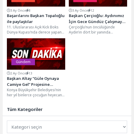
3 Ay Önce
8
3 Ay Önce
12
Başarılarını Başkan Topaloğlu
Başkan Çerçioğlu: Aydınımız
ile paylaştılar
İçin Gece Gündüz Çalışmaya
11. Uluslararası Açık Kick Boks
Çerçioğlu’nun öncülüğünde
Devam Ediyoruz
Dünya Kupası’nda derece yapan
Aydın’ın dört bir yanında
Kemer Belediyesi Kick Boks
gerçekleştirilen çalışmalar hız
Takımı sporcuları,...
kesmeden devam ediyor.Aydın
Büyükşehir Belediyesi ekipleri,...
Gündem
2 Ay Önce
13
Başkan Altay “Güle Oynaya
Camiye Gel” Projesine
Konya Büyükşehir Belediyesi’nin
Başvuruların Başladığını
her yıl binlerce çocuğun heyecanla
Duyurdu
katıldığı “Güle Oynaya Camiye Gel”
projesinde kayıt...
Tüm Kategoriler