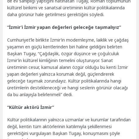
de ev sahipliği yaptığını hatırlatan Tugay, Roman toplumunun
kültürel birikimi ve sanatsal üretiminin kültür politikalarında
daha görünür hale getirilmesi gerektiğini söyledi.
“İzmir’i İzmir yapan değerleri geleceğe taşımalıyız”
Cumhuriyet’le birlikte İzmir’in modernleşme, laiklik ve çağdaş
yaşamın en güçlü kentlerinden biri haline geldiğini belirten
Başkan Tugay, “Çağdaşlık, özgür düşünce ve çoğulculuk
İzmir’in kültürel kimliğinin temelini oluşturuyor. Sanat
üretiminin cesur, kamusal alanın özgür olduğu bu kenti İzmir
yapan değerleri yalnızca korumak değil, güçlendirerek
geleceğe taşımak zorundayız. Kültür politikalarında hangi
üretimlerin destekleneceği ve hangi seslerin görünür olacağı
da bu anlayışla belirlenmeli” dedi.
“Kültür aktörü İzmir”
Kültür politikalarının yalnızca uzmanlar ve kurumlar tarafından
değil, kentin tüm aktörlerinin katılımıyla şekillenmesi
gerektiğini vurgulayan Başkan Tugay, konuşmasını şöyle