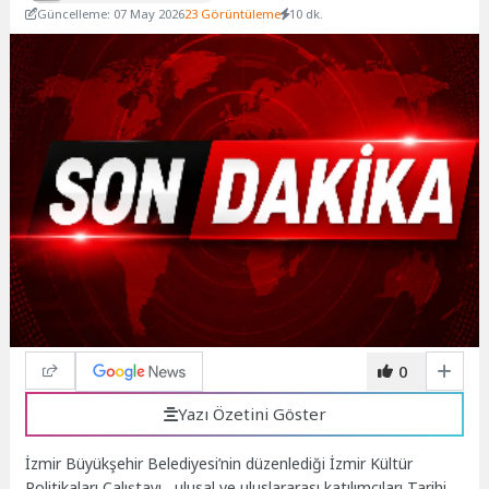
Güncelleme: 07 May 2026
23 Görüntüleme
10 dk.
0
Yazı Özetini Göster
İzmir Büyükşehir Belediyesi’nin düzenlediği İzmir Kültür
Politikaları Çalıştayı, ulusal ve uluslararası katılımcıları Tarihi