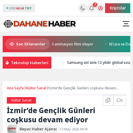
2
Kriptolar
USD
44.64 TRY
Son Eklenenler
Kral Türkiye’nin ilk IMAX® animasyon filmi oluyor
M Lisa ve Dolu Kadeh
Teknoloji Haberleri
Samsung üst üste 12 yıldır global soun
Ana Sayfa
Kültür Sanat
İzmir’de Gençlik Günleri coşkusu devam
ediyor
Kültür Sanat
0
İzmir’de Gençlik Günleri
coşkusu devam ediyor
Beyaz Haber Ajansı
13 May 2026 09:41