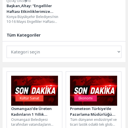
3 Ay Önce
10
Başkan,Altay: “Engelliler
Haftası Etkinliklerimize
Konya Büyükşehir Belediyesi’nin
Katılan Özel
10-16 Mayıs Engelliler Haftası
Misafirlerimize,Teşekkür
kapsamında gerçekleştirdiği;
Ederim”
şenlikler, sanat etkinlikleri, empati
Tüm Kategoriler
parkuru, şehir...
Kültür Sanat
Ekonomi
Osmangazi’de Üreten
Prometeon Türkiye’de
Kadınların 1 Yıllık
Pazarlama Müdürlüğüne
Osmangazi Belediyesi
Tüm dünyanın endüstriyel ve
Emekleri Sergiye Çıktı
Tuğba Başaran atandı
tarafından vatandaşların
ticari lastik odaklı tek global