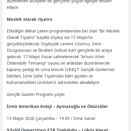
düzenlenen atölyeler de gençlerin yoğun ilgisiyle devam
ediyor.
Meslek olarak tiyatro
Etkinliğin dikkat çeken programlarından biri olan “Bir Meslek
Olarak Tiyatro” başlıklı söyleşi ise 15 Mayıs’ta
gerçekleştirilecek. Söyleşide Levent Üzümcü, İrem
Düzgünsıvacı ve İbrahim Göksel Kart gençlerle bir araya
gelecek. 17 Mayıs Pazar sahnelenecek “Arturo Ui’nin
Önlenebilir Tırmanışı” oyunu ve ardından düzenlenecek
kapanış şenliği ile sona erecek İzBBŞT Gençlik Günleri’nin
biletleri, İzmir Şehir Tiyatroları bilet gişeleri ve
kultursanatbilet.izmir.bel.tr adresinden alınabiliyor.
Gençlik Günleri Programı şöyle;
İzmir Amerikan Koleji – Aymazoğlu ve Öbürsüler
13 Mayıs 2026 Çarşamba – 19.00 / İzmir Sanat
9 Eylül Üniversitesi FTR Topluluğu – Lüküs Hayat