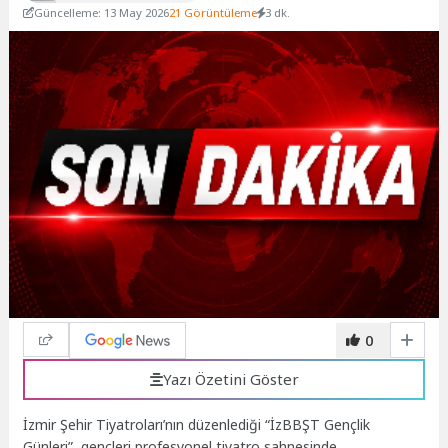
Güncelleme: 13 May 2026
21 Görüntüleme
3 dk.
0
Yazı Özetini Göster
İzmir Şehir Tiyatroları’nın düzenlediği “İzBBŞT Gençlik
Günleri”, gençleri profesyonel tiyatro sahnesinde