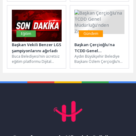
gecesinde sahne alan Grup
park, yeşil alan ve çevre...
Mihman,...
Eğitim
Gündem
Başkan Vekili Benzer LGS
Başkan Çerçioğlu’na
şampiyonlarını ağırladı
TCDD Genel
Buca Belediyesi’nin ücretsiz
Aydın Büyükşehir Belediye
Müdürlüğü’nden Ziyaret
eğitim platformu Dijital
Başkanı Özlem Çerçioğlu’nu,
Dershane ile LGS’ye
Türkiye Cumhuriyeti Devlet
hazırlanan Güney Doğan ve
Demiryolları Taşımacılık A.Ş.
Rüzgar Öztürk,...
Genel Müdür Yardımcısı...