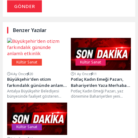
GÖNDER
Benzer Yazılar
Kültür Sanat
Kültür Sanat
4 Ay Önce
20
1 Ay Önce
11
Büyükşehir’den otizm
Potlaç Kadın Emeği Pazarı,
farkındalık gününde anlamlı
Bahariye’den Yaza Merhaba
Antalya Büyükşehir Belediyesi
Potlaç Kadın Emeği Pazarı, yaz
etkinlik
Dedi
bünyesinde faaliyet gösteren
dönemine Bahariye’den yeni
Özel Büyükşehir Özel Eğitim Okulu
yerinden merhaba dedi. Kadın
ve Rehabilitasyon Merkezi, 2...
Emeği Pazarı’nı ziyaret...
Kültür Sanat