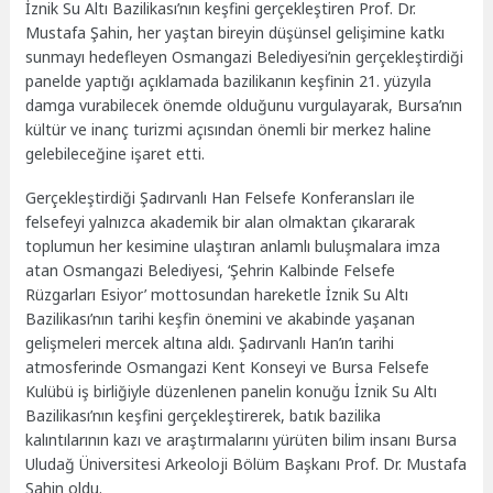
İznik Su Altı Bazilikası’nın keşfini gerçekleştiren Prof. Dr.
Mustafa Şahin, her yaştan bireyin düşünsel gelişimine katkı
sunmayı hedefleyen Osmangazi Belediyesi’nin gerçekleştirdiği
panelde yaptığı açıklamada bazilikanın keşfinin 21. yüzyıla
damga vurabilecek önemde olduğunu vurgulayarak, Bursa’nın
kültür ve inanç turizmi açısından önemli bir merkez haline
gelebileceğine işaret etti.
Gerçekleştirdiği Şadırvanlı Han Felsefe Konferansları ile
felsefeyi yalnızca akademik bir alan olmaktan çıkararak
toplumun her kesimine ulaştıran anlamlı buluşmalara imza
atan Osmangazi Belediyesi, ‘Şehrin Kalbinde Felsefe
Rüzgarları Esiyor’ mottosundan hareketle İznik Su Altı
Bazilikası’nın tarihi keşfin önemini ve akabinde yaşanan
gelişmeleri mercek altına aldı. Şadırvanlı Han’ın tarihi
atmosferinde Osmangazi Kent Konseyi ve Bursa Felsefe
Kulübü iş birliğiyle düzenlenen panelin konuğu İznik Su Altı
Bazilikası’nın keşfini gerçekleştirerek, batık bazilika
kalıntılarının kazı ve araştırmalarını yürüten bilim insanı Bursa
Uludağ Üniversitesi Arkeoloji Bölüm Başkanı Prof. Dr. Mustafa
Şahin oldu.