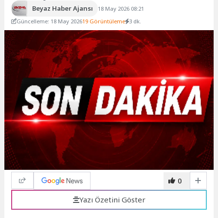
Beyaz Haber Ajansı
18 May 2026 08:21
Güncelleme: 18 May 2026
19 Görüntüleme
3 dk.
0
Yazı Özetini Göster