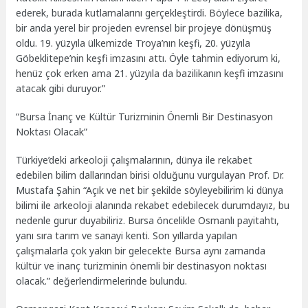
ederek, burada kutlamalarını gerçekleştirdi. Böylece bazilika,
bir anda yerel bir projeden evrensel bir projeye dönüşmüş
oldu. 19. yüzyıla ülkemizde Troya’nın keşfi, 20. yüzyıla
Göbeklitepe’nin keşfi imzasını attı. Öyle tahmin ediyorum ki,
henüz çok erken ama 21. yüzyıla da bazilikanın keşfi imzasını
atacak gibi duruyor.”
“Bursa İnanç ve Kültür Turizminin Önemli Bir Destinasyon
Noktası Olacak”
Türkiye’deki arkeoloji çalışmalarının, dünya ile rekabet
edebilen bilim dallarından birisi olduğunu vurgulayan Prof. Dr.
Mustafa Şahin “Açık ve net bir şekilde söyleyebilirim ki dünya
bilimi ile arkeoloji alanında rekabet edebilecek durumdayız, bu
nedenle gurur duyabiliriz. Bursa öncelikle Osmanlı payitahtı,
yanı sıra tarım ve sanayi kenti. Son yıllarda yapılan
çalışmalarla çok yakın bir gelecekte Bursa aynı zamanda
kültür ve inanç turizminin önemli bir destinasyon noktası
olacak.” değerlendirmelerinde bulundu.