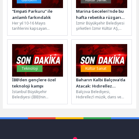
“Empati Parkuru” ile
Marina Geceleri’nde bu
anlamlı farkındalık
hafta rebetika rüzgarı
Her yıl 10-16 Mayıs
İzmir Büyükşehir Belediyesi
esecek
tarihlerini kapsayan
şirketleri İzmir Kültür AŞ,
Engelliler Haftası, İzmit Kent
İZDENİZ ve Grand Plaza iş
Meydanı’nda düzenlenen
birliğiyle düzenlenen
“Sevgi Engel Tanımaz...
Marina...
Teknoloji
Kültür Sanat
İBB’den gençlere özel
Baharın Kalbi Balçova’da
teknoloji kampı
Atacak: Hıdırellez
İstanbul Büyükşehir
Balçova Belediyesi,
Coşkusu Başlıyor
Belediyesi (İBB)’nin
Hıdırellez’i müzik, dans ve
girişimcilik faaliyetlerini
dayanışma ruhuyla
yürüten markası Tech
karşılamaya hazırlanıyor. 5
Istanbul’un gençlerin
Mayıs akşamı Adalet ve...
teknoloji alanındaki
yetkinliklerini artırmak...