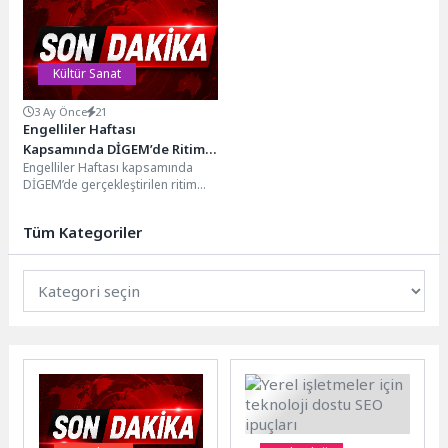
okurlarla buluşturuyor. The
Oxford Handbook of...
Kültür Sanat
3 Ay Önce
21
Engelliler Haftası
Kapsamında DİGEM’de Ritim
Engelliler Haftası kapsamında
Çalışması
DİGEM’de gerçekleştirilen ritim
çalışmasında özel çocuklar
müziğin enerjisiyle bir araya geldi.
Tüm Kategoriler
Çalışmada...