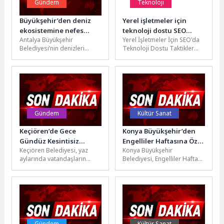
Gündem
Teknoloji
Büyükşehir’den deniz
Yerel işletmeler için
ekosistemine nefes
teknoloji dostu SEO
Antalya Büyükşehir
Yerel İşletmeler İçin SEO'da
aldıracak proje
ipuçları
Belediyesi’nin denizleri
Teknoloji Dostu Taktikler
korumak ve gelecek
Yerel işletmeler için SEO
kuşaklara daha temiz bir
çalışmalarında teknolojinin
çevre bırakmak amacıyla
doğru bir...
başlattığı...
Gündem
Kültür Sanat
Keçiören’de Gece
Konya Büyükşehir’den
Gündüz Kesintisiz
Engelliler Haftasına Özel
Keçiören Belediyesi, yaz
Konya Büyükşehir
İlaçlama Çalışması
Anlamlı Etkinlikler
aylarında vatandaşların
Belediyesi, Engelliler Haftası
daha sağlıklı ve rahat bir
kapsamında özel bireyler
ortamda yaşamaları için ilçe
için çeşitli etkinlikler
genelindeki...
düzenliyor. Bu kapsamda
Büyükşehir...
Gündem
Kültür Sanat