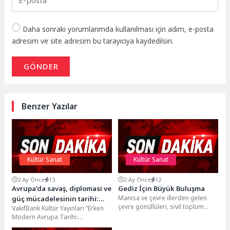
Daha sonraki yorumlarımda kullanılması için adım, e-posta
adresim ve site adresim bu tarayıcıya kaydedilsin.
GÖNDER
Benzer Yazılar
Kültür Sanat
Kültür Sanat
2 Ay Önce
13
2 Ay Önce
12
Avrupa’da savaş, diplomasi ve
Gediz İçin Büyük Buluşma
Manisa ve çevre illerden gelen
güç mücadelesinin tarihi:
çevre gönüllüleri, sivil toplum
VakıfBank Kültür Yayınları “Erken
“Erken modern Avrupa Tarihi:
kuruluşları temsilcileri ve
Modern Avrupa Tarihi:
Uluslararası Rekabetler”
vatandaşlar, Gediz Nehri'nin...
Uluslararası Rekabetler” adlı eseri