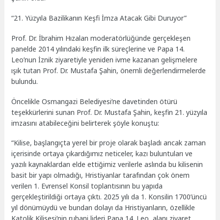
“21. Yüzyıla Bazilikanın Keşfi İmza Atacak Gibi Duruyor”
Prof. Dr. İbrahim Hızalan moderatörlüğünde gerçekleşen
panelde 2014 yılındaki keşfin ilk süreçlerine ve Papa 14.
Leo’nun İznik ziyaretiyle yeniden ivme kazanan gelişmelere
ışık tutan Prof. Dr. Mustafa Şahin, önemli değerlendirmelerde
bulundu.
Öncelikle Osmangazi Belediyesi’ne davetinden ötürü
teşekkürlerini sunan Prof. Dr. Mustafa Şahin, keşfin 21. yüzyıla
imzasını atabileceğini belirterek şöyle konuştu:
“Kilise, başlangıçta yerel bir proje olarak başladı ancak zaman
içerisinde ortaya çıkardığımız neticeler, kazı buluntuları ve
yazılı kaynaklardan elde ettiğimiz verilerle aslında bu kilisenin
basit bir yapı olmadığı, Hristiyanlar tarafından çok önem
verilen 1. Evrensel Konsil toplantısının bu yapıda
gerçekleştirildiği ortaya çıktı. 2025 yılı da 1. Konsilin 1700’üncü
yıl dönümüydü ve bundan dolayı da Hristiyanların, özellikle
Katolik Kilisesi’nin ruhani lideri Papa 14. Leo, alanı ziyaret