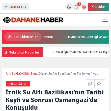
2
Kriptolar
USD
44.64 TRY
Son Eklenenler
Darıca’ya modern ulaşım yatırımı
Haymana’nın Geleceği ve Yatırım Pota
Teknoloji Haberleri
Yerel İşletmelerde Teknik SEO ile Dijit
Ana Sayfa
Kültür Sanat
İznik Su Altı Bazilikası’nın Tarihi Keşfi ve
Sonrası Osmangazi’de Konuşuldu
Kültür Sanat
0
İznik Su Altı Bazilikası’nın Tarihi
Keşfi ve Sonrası Osmangazi’de
Konuşuldu