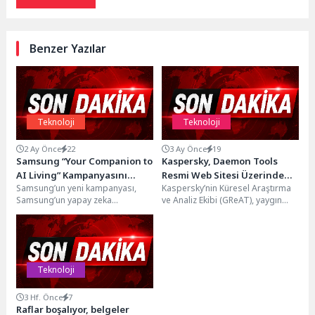
Benzer Yazılar
Teknoloji
Teknoloji
2 Ay Önce
22
3 Ay Önce
19
Samsung “Your Companion to
Kaspersky, Daemon Tools
AI Living” Kampanyasını
Resmi Web Sitesi Üzerinden
Samsung’un yeni kampanyası,
Kaspersky’nin Küresel Araştırma
başlatıyor
Yürütülen Tedarik Zinciri
Samsung’un yapay zeka
ve Analiz Ekibi (GReAT), yaygın
Saldırısını Ortaya Çıkardı
inovasyonlarının günlük anlarda
olarak kullanılan sanal sürücü
kullanıcılara ve ailelerine nasıl
emülasyon yazılımı Daemon...
proaktif ve...
Teknoloji
3 Hf. Önce
7
Raflar boşalıyor, belgeler