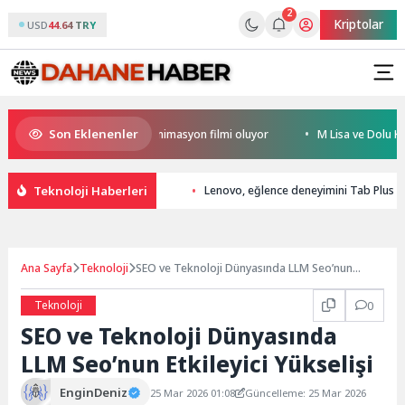
2
Kriptolar
USD
44.64 TRY
Son Eklenenler
 Türkiye’nin ilk IMAX® animasyon filmi oluyor
M Lisa ve Dolu Kadehi Ter
Teknoloji Haberleri
Lenovo, eğlence deneyimini Tab Plus Ge
Ana Sayfa
Teknoloji
SEO ve Teknoloji Dünyasında LLM Seo’nun
Etkileyici Yükselişi
Teknoloji
0
SEO ve Teknoloji Dünyasında
LLM Seo’nun Etkileyici Yükselişi
EnginDeniz
25 Mar 2026 01:08
Güncelleme: 25 Mar 2026