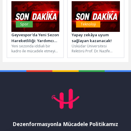
Millet Bahçesi’nde bakım...
çevre düzenlemesi...
Spor
Teknoloji
Geyvespor’da Yeni Sezon
Yapay zekâya uyum
Hareketliliği: Yardımcı
sağlayan kazanacak!
Yeni sezonda iddialı bir
Üsküdar Üniversitesi
Antrenör ve
kadro ile mücadele etmeyi
Rektörü Prof. Dr. Nazife
Futbolcularla Anlaşma
hedefleyen Geyvespor,
Güngör, medya
Sağlandı
transfer çalışmalarına hız
sektöründeki yapay zekâ ve
kesmeden devam...
dijital teknolojilerle
dönüşümünü...
Dezenformasyonla Mücadele Politikamız