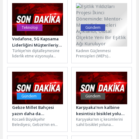
düzenleme çalışmalarını...
hava dalgalarının kalp...
Teknoloji
Gündem
Vodafone, 5G Kapsama
Eşitlik Yıldızları Projesi
Liderliğini Müşterileriyle
İkinci Döneminde:
Türkiye’nin dijitalleşmesine
Kadının Güçlenmesi
Kutluyor
Mentor-Menti
liderlik etme vizyonuyla
Prensipleri (WEPs)
Eşleşmeleri Açıklandı,
faaliyet
doğrultusunda iş
Ulusal Ölçekte Yeni Bir
gösteren Vodafone, 5G
dünyasında toplumsal
Eşitlik Ağı Kuruluyor
coşkusunu müşterileriyle
cinsiyet eşitliğini
paylaşmaya devam ediyor.
güçlendirmeyi hedefleyen
Uluslararası bağımsız
Eşitlik Yıldızları Projesi,...
denetim...
Gündem
Gündem
Gebze Millet Bahçesi
Karşıyaka’nın kalbine
yazın daha da
kesintisiz bisiklet yolu
Kocaeli Büyükşehir
Karşıyaka'nın iç kesimlerini
şenlenecek
geliyor
Belediyesi, Gebze’nin en
sahil bisiklet yoluna
önemli sosyal yaşam
kesintisiz bağlayacak 2,4
alanlarından biri olan Gebze
kilometrelik bisiklet yolu ve