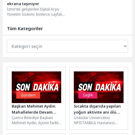
ekrana taşınıyor
İzmir’de geliştirilen Dijital Arşiv
Yönetim Sistemi, binlerce sayfalık
fiziksel evrakı elektronik ortama
aktarıyor. Belediye iştiraklerinde...
Tüm Kategoriler
Gündem
Sağlık
Başkan Mehmet Aydın
Sıcakta dışarıda yapılan
Mahallelerde Devam
yoğun aktivite ani ölüm
Çumra Belediye Başkanı
Üsküdar Üniversitesi
Eden Çalışmaları Yerinde
riskini artırabiliyor!
Mehmet Aydın, ilçenin farklı
NPİSTANBUL Hastanesi
İnceledi
mahallelerinde yürütülen
Kardiyoloji Uzmanı Prof. Dr.
altyapı, asfalt ve çevre
Mehmet Baltalı, artan sıcak