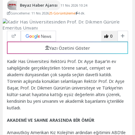
Beyaz Haber Ajansı
11 Nis 2026 10:24
Güncelleme: 11 Nis 2026
25 Görüntüleme
4 dk.
0
Yazı Özetini Göster
Kadir Has Üniversitesi Rektörü Prof. Dr. Ayşe Başar’ın ev
sahipliğinde gerçekleştirilen törene sanat, cemiyet ve
akademi dünyasından çok sayıda seçkin davetli katıldı.
Törenin açılışında konukları selamlayan Rektör Prof. Dr. Ayşe
Başar, Prof. Dr. Dikmen Gürün’ün üniversiteye ve Türkiye’nin
kültür-sanat hayatına kattığı eşsiz değerlerin altını çizerek,
kendisinin bu yeni unvanını ve akademik başarılarını içtenlikle
kutladı.
AKADEMİ VE SAHNE ARASINDA BİR ÖMÜR
Arnavutköy Amerikan Kız Koleji’nin ardından eğitimini ABD’de