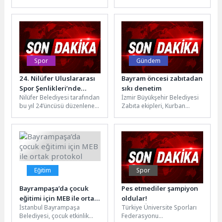
kitlelerle buluşturmak üzere
belirleyici unsurlar arasında
tasarlanan ve şimdiye kadar
yer alıyor. Türkiye Sigorta
sunulan en gelişmiş...
Birliği verileri...
Spor
Gündem
24. Nilüfer Uluslararası
Bayram öncesi zabıtadan
Spor Şenlikleri’nde
sıkı denetim
Nilüfer Belediyesi tarafından
İzmir Büyükşehir Belediyesi
emeği geçenlere
bu yıl 24’üncüsü düzenlenen
Zabıta ekipleri, Kurban
teşekkür
Nilüfer Uluslararası Spor
Bayramı öncesinde taksi,
Şenlikleri’nde görev alan
minibüs ve servis araçlarına
branş öğretmenleri,...
yönelik denetimlerini...
Eğitim
Spor
Bayrampaşa’da çocuk
Pes etmediler şampiyon
eğitimi için MEB ile ortak
oldular!
İstanbul Bayrampaşa
Türkiye Üniversite Sporları
protokol
Belediyesi, çocuk etkinlik
Federasyonu