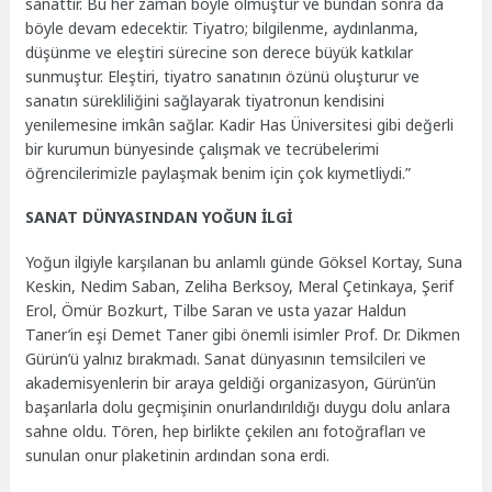
sanattır. Bu her zaman böyle olmuştur ve bundan sonra da
böyle devam edecektir. Tiyatro; bilgilenme, aydınlanma,
düşünme ve eleştiri sürecine son derece büyük katkılar
sunmuştur. Eleştiri, tiyatro sanatının özünü oluşturur ve
sanatın sürekliliğini sağlayarak tiyatronun kendisini
yenilemesine imkân sağlar. Kadir Has Üniversitesi gibi değerli
bir kurumun bünyesinde çalışmak ve tecrübelerimi
öğrencilerimizle paylaşmak benim için çok kıymetliydi.”
SANAT DÜNYASINDAN YOĞUN İLGİ
Yoğun ilgiyle karşılanan bu anlamlı günde Göksel Kortay, Suna
Keskin, Nedim Saban, Zeliha Berksoy, Meral Çetinkaya, Şerif
Erol, Ömür Bozkurt, Tilbe Saran ve usta yazar Haldun
Taner’in eşi Demet Taner gibi önemli isimler Prof. Dr. Dikmen
Gürün’ü yalnız bırakmadı. Sanat dünyasının temsilcileri ve
akademisyenlerin bir araya geldiği organizasyon, Gürün’ün
başarılarla dolu geçmişinin onurlandırıldığı duygu dolu anlara
sahne oldu. Tören, hep birlikte çekilen anı fotoğrafları ve
sunulan onur plaketinin ardından sona erdi.