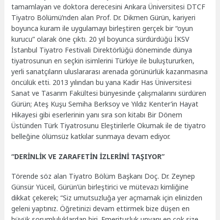
tamamlayan ve doktora derecesini Ankara Üniversitesi DTCF
Tiyatro Bölümü’nden alan Prof. Dr. Dikmen Gürün, kariyeri
boyunca kuram ile uygulamayı birleştiren gerçek bir “oyun
kurucu” olarak öne çıktı. 20 yıl boyunca sürdürdüğü İKSV
İstanbul Tiyatro Festivali Direktörlüğü döneminde dünya
tiyatrosunun en seçkin isimlerini Türkiye ile buluştururken,
yerli sanatçıların uluslararası arenada görünürlük kazanmasına
öncülük etti. 2013 yılından bu yana Kadir Has Üniversitesi
Sanat ve Tasarım Fakültesi bünyesinde çalışmalarını sürdüren
Gürün; Ateş Kuşu Semiha Berksoy ve Yıldız Kenter’in Hayat
Hikayesi gibi eserlerinin yanı sıra son kitabı Bir Dönem
Üstünden Türk Tiyatrosunu Eleştirilerle Okumak ile de tiyatro
belleğine ölümsüz katkılar sunmaya devam ediyor.
“DERİNLİK VE ZARAFETİN İZLERİNİ TAŞIYOR”
Törende söz alan Tiyatro Bölüm Başkanı Doç. Dr. Zeynep
Günsür Yüceil, Gürün’ün birleştirici ve mütevazı kimliğine
dikkat çekerek; “Siz umutsuzluğa yer açmamak için elinizden
geleni yaptınız. Öğretinizi devam ettirmek bize düşen en
büyük sorumluluklardan biri. Emeritusluk unvanı en çok size