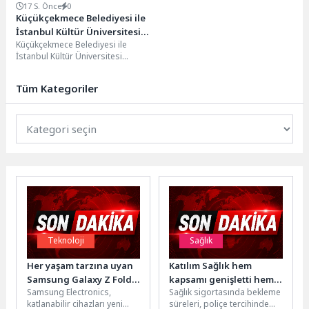
17 S. Önce
0
Küçükçekmece Belediyesi ile
İstanbul Kültür Üniversitesi
Küçükçekmece Belediyesi ile
Arasında Sinema Alanında İş
İstanbul Kültür Üniversitesi
Birliği
arasında "Eğitimde Toplumsal
Katkı İşbirliği Protokolü"
Tüm Kategoriler
imzalandı. Protokol
kapsamında,...
Teknoloji
Sağlık
Her yaşam tarzına uyan
Katılım Sağlık hem
Samsung Galaxy Z Fold8
kapsamı genişletti hem
Samsung Electronics,
Sağlık sigortasında bekleme
Ultra, Fold8 ve Flip8 ile
bekleme süresini azalttı
katlanabilir cihazları yeni
süreleri, poliçe tercihinde
tanışın