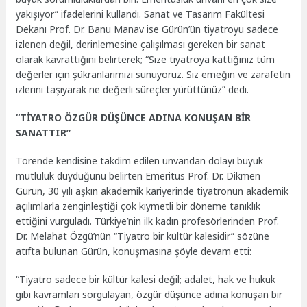
yakışıyor” ifadelerini kullandı. Sanat ve Tasarım Fakültesi
Dekanı Prof. Dr. Banu Manav ise Gürün’ün tiyatroyu sadece
izlenen değil, derinlemesine çalışılması gereken bir sanat
olarak kavrattığını belirterek; “Size tiyatroya kattığınız tüm
değerler için şükranlarımızı sunuyoruz. Siz emeğin ve zarafetin
izlerini taşıyarak ne değerli süreçler yürüttünüz” dedi.
“TİYATRO ÖZGÜR DÜŞÜNCE ADINA KONUŞAN BİR
SANATTIR”
Törende kendisine takdim edilen unvandan dolayı büyük
mutluluk duyduğunu belirten Emeritus Prof. Dr. Dikmen
Gürün, 30 yılı aşkın akademik kariyerinde tiyatronun akademik
açılımlarla zenginleştiği çok kıymetli bir döneme tanıklık
ettiğini vurguladı. Türkiye’nin ilk kadın profesörlerinden Prof.
Dr. Melahat Özgü’nün “Tiyatro bir kültür kalesidir” sözüne
atıfta bulunan Gürün, konuşmasına şöyle devam etti:
“Tiyatro sadece bir kültür kalesi değil; adalet, hak ve hukuk
gibi kavramları sorgulayan, özgür düşünce adına konuşan bir