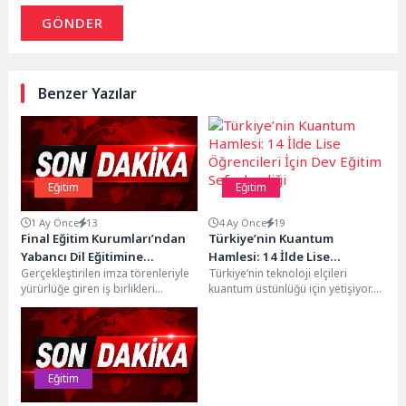
GÖNDER
Benzer Yazılar
Eğitim
Eğitim
1 Ay Önce
13
4 Ay Önce
19
Final Eğitim Kurumları’ndan
Türkiye’nin Kuantum
Yabancı Dil Eğitimine
Hamlesi: 14 İlde Lise
Gerçekleştirilen imza törenleriyle
Türkiye’nin teknoloji elçileri
Uluslararası ve Dijital Güç
Öğrencileri İçin Dev Eğitim
yürürlüğe giren iş birlikleri
kuantum üstünlüğü için yetişiyor.
Katacak İki Stratejik İş Birliği
Seferberliği
kapsamında öğrenciler; bir
Q&CO ve T3 Vakfı’ndan dev iş
yandan Almanca öğrenim
birliği…Türkiye’nin teknoloji...
süreçlerinde dijital...
Eğitim