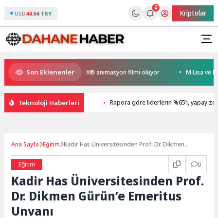
2
Kriptolar
USD
44.64 TRY
Son Eklenenler
yen Kral Türkiye’nin ilk IMAX® animasyon filmi oluyor
M Lisa ve Dolu K
Teknoloji Haberleri
Rapora göre liderlerin %65’i, yapay zeka 
Ana Sayfa
Eğitim
Kadir Has Üniversitesinden Prof. Dr. Dikmen
Gürün’e Emeritus Unvanı
Eğitim
0
Kadir Has Üniversitesinden Prof.
Dr. Dikmen Gürün’e Emeritus
Unvanı