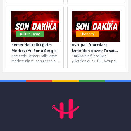
merkezlerindeki eğitim
organizasyonunda 22
standartlarını yükseltmek ve
üniversitenin mücadele ettiği
çocukların daha nitelikli
şampiyonada, grup
eğitime kavuşmasını...
aşamasından finale kadar
etkileyici...
Kültür Sanat
Ekonomi
Kemer’de Halk Eğitim
Avrupalı fuarcılara
Merkezi Yıl Sonu Sergisi
İzmir’den davet; Fırsat
Kemer’de Kemer Halk Eğitim
Türkiye’nin fuarcılıkta
Türkiye’de
Merkezi’nin yıl sonu sergisi
yükselen gücü, UFI Avrupa
düzenlendi. Sergi
Konferansı’nda gündeme
kapsamında halk eğitim
geldi. İZFAŞ Genel Müdürü
kursiyerlerinin hazırladığı...
Tuğçe Cumalıoğlu, güçlü...