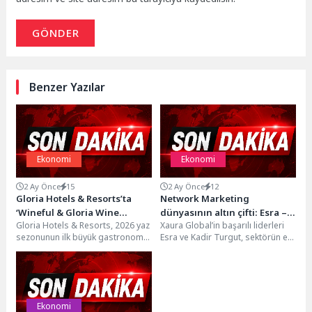
GÖNDER
Benzer Yazılar
Ekonomi
Ekonomi
2 Ay Önce
15
2 Ay Önce
12
Gloria Hotels & Resorts’ta
Network Marketing
‘Wineful & Gloria Wine
dünyasının altın çifti: Esra –
Gloria Hotels & Resorts, 2026 yaz
Xaura Global’in başarılı liderleri
Tasting Festival’ Büyük İlgi
Kadir Turgut
sezonunun ilk büyük gastronomi
Esra ve Kadir Turgut, sektörün en
Gördü
buluşmalarından birine ev
prestijli ödüllerinden birini
sahipliği yaptı....
kazanarak girişimcilik...
Ekonomi