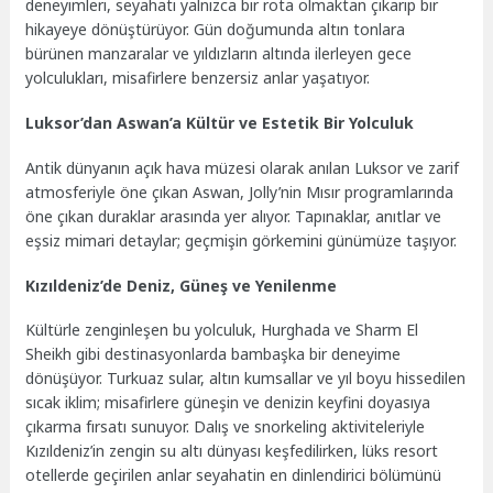
deneyimleri, seyahati yalnızca bir rota olmaktan çıkarıp bir
hikayeye dönüştürüyor. Gün doğumunda altın tonlara
bürünen manzaralar ve yıldızların altında ilerleyen gece
yolculukları, misafirlere benzersiz anlar yaşatıyor.
Luksor’dan Aswan’a Kültür ve Estetik Bir Yolculuk
Antik dünyanın açık hava müzesi olarak anılan Luksor ve zarif
atmosferiyle öne çıkan Aswan, Jolly’nin Mısır programlarında
öne çıkan duraklar arasında yer alıyor. Tapınaklar, anıtlar ve
eşsiz mimari detaylar; geçmişin görkemini günümüze taşıyor.
Kızıldeniz’de Deniz, Güneş ve Yenilenme
Kültürle zenginleşen bu yolculuk, Hurghada ve Sharm El
Sheikh gibi destinasyonlarda bambaşka bir deneyime
dönüşüyor. Turkuaz sular, altın kumsallar ve yıl boyu hissedilen
sıcak iklim; misafirlere güneşin ve denizin keyfini doyasıya
çıkarma fırsatı sunuyor. Dalış ve snorkeling aktiviteleriyle
Kızıldeniz’in zengin su altı dünyası keşfedilirken, lüks resort
otellerde geçirilen anlar seyahatin en dinlendirici bölümünü