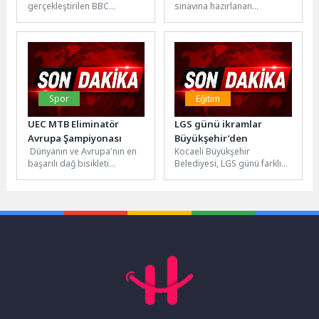
gerçekleştirilen BBC
sınavına hazırlanan
TopGear.com EV Ödülleri, en
öğrenciler için başlattığı
başarılı elektrikli araçları ve
Akademik Rehberlik ve Sınav
sektörde dönüşüme...
Destek Programından 330...
Spor
Eğitim
UEC MTB Eliminatör
LGS günü ikramlar
Avrupa Şampiyonası
Büyükşehir’den
Dünyanın ve Avrupa'nın en
Kocaeli Büyükşehir
başarılı dağ bisikleti
Belediyesi, LGS günü farklı
sporcuları, 7 Haziran 2026
ilçelerde kurduğu ikram
Pazar günü Sakarya'da
noktalarında, aylarca emek
gerçekleştirilecek...
veren öğrenci ve...