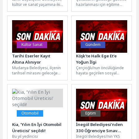
kültür ve sanat yaşamına iki
hazırlanması için eğitime
yeni orkestrayı kazandırıyor.
yönelik çalışmalarını aralıksız
İzBB Smyrna Ensemble
sürdüren Osmangazi
Orkestrası...
Belediyesi, Hatice Bakraç
Kreş...
Kültür Sanat
Gündem
Tarihi Eserler Kayıt
Köşk’te Halk Ege Et’e
Altına Alınıyor
Yoğun İlgi
Mudanya Belediyesi, ilçenin
Çerçioğlu’nun öncülüğünde
tarihsel mirasını geleceğe
hayata geçirilen sosyal
taşımak için kapsamlı bir
belediyecilik projelerinden
envanter projesi başlattı.
biri olan Halk Ege Et, mobil
Osmanlı döneminden...
satış aracı...
Otomobil
Eğitim
Kia, ‘Yılın En İyi Otomobil
İnegöl Belediyesi’nden
Üreticisi’ seçildi!
330 Öğrenciye Sınav
Bu yıl yedincisi
İnegöl Belediyesi’nin YKS
Öncesi Rehberlik Desteği