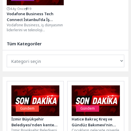
4 Ay Önce
19
Vodafone Business Tech
Connect İstanbul’da İş
Vodafone Business, iş dünyasının
Dünyasının Dijital Geleceği
liderlerini ve teknoloji
Konuşuldu
ekosistemini Tech Connect
İstanbul etkinliğinde bir araya
Tüm Kategoriler
getirdi....
Gündem
Gündem
İzmir Büyükşehir
Hatice Bakraç Kreş ve
Belediyesi’nden kente
Gündüz Bakımevi’nin
İzmir Büyükşehir Belediyesi,
Çocukların geleceğe güvenle
iki yeni orkestra
Temeli Atıldı