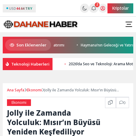
2
Kriptolar
USD
44.64 TRY
Son Eklenenler
Darıca’ya modern ulaşım yatırımı
Haymana’nın Geleceği ve Yatırım Potan
Teknoloji Haberleri
2026’da Seo ve Teknoloji: Arama Motor
Ana Sayfa
Ekonomi
Jolly ile Zamanda Yolculuk: Mısır’ın Büyüsü
Yeniden Keşfediliyor
Ekonomi
0
Jolly ile Zamanda
Yolculuk: Mısır’ın Büyüsü
Yeniden Keşfediliyor