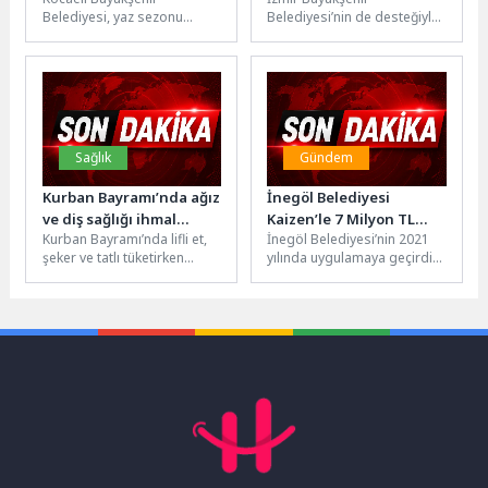
Belediyesi, yaz sezonu
Belediyesi’nin de desteğiyle
öncesinde Karamürsel ve
yürütülen çalışmalar
çevresindeki sahillerde
sonucunda Seferihisar,
hazırlık çalışmalarını aralıksız
UNESCO Hükümetlerarası
sürdürüyor. Bu...
Oşinografi Komisyonu
(UNESCO-IOC) tarafından...
Sağlık
Gündem
Kurban Bayramı’nda ağız
İnegöl Belediyesi
ve diş sağlığı ihmal
Kaizen’le 7 Milyon TL
Kurban Bayramı’nda lifli et,
İnegöl Belediyesi’nin 2021
edilmemeli
Tasarruf Sağladı
şeker ve tatlı tüketirken
yılında uygulamaya geçirdiği
dikkat edilmesi gereken
Kaizen sistemi kapsamında
noktalara dikkat çeken
başlatılan Yalın Öneri
İstanbul...
Sistemine 21 müdürlükten...