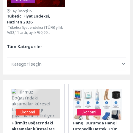
1 Ay Önce
15
Tüketici Fiyat Endeksi,
Haziran 2026
Tüketici fiyat endeksi (TÜFE) yıllık
%32,11 arttı, aylık %0,99
arttıTÜFE'deki (2025=100) değişim
2026 yılı Haziran...
Tüm Kategoriler
Ekonomi
Ekonomi
Hürmüz Boğazı’ndaki
Hangi Durumda Hangi
aksamalar küresel tarım
Ortopedik Destek Ürünü