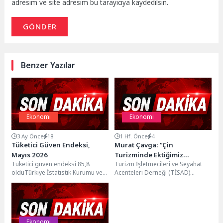
adresim ve site adresim bu tarayıcıya kaydedilsin.
GÖNDER
Benzer Yazılar
Ekonomi
Ekonomi
3 Ay Önce
18
1 Hf. Önce
4
Tüketici Güven Endeksi,
Murat Çavga: “Çin
Mayıs 2026
Turizminde Ektiğimiz
Tüketici güven endeksi 85,8
Turizm İşletmecileri ve Seyahat
Tohumlar Filiz Vermeye
olduTürkiye İstatistik Kurumu ve
Acenteleri Derneği (TİSAD)
Başladı”
Türkiye Cumhuriyet Merkez
Başkanı Murat Çavga, son iki yıldır
Bankası işbirliği ile yürütülen...
Trabzon’da Çin...
Ekonomi