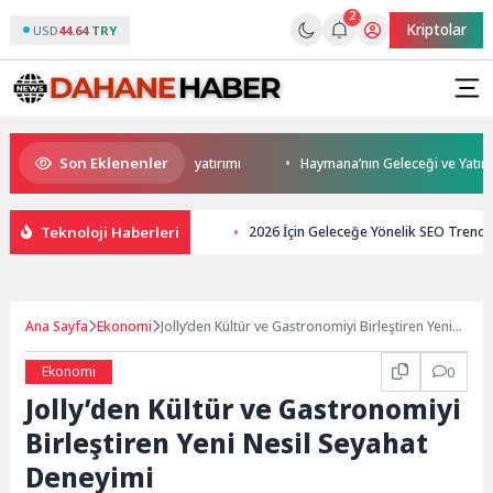
2
Kriptolar
USD
44.64 TRY
Son Eklenenler
 Darıca’ya modern ulaşım yatırımı
Haymana’nın Geleceği ve Yatırım Pot
Teknoloji Haberleri
2026 İçin Geleceğe Yönelik SEO Trendle
Ana Sayfa
Ekonomi
Jolly’den Kültür ve Gastronomiyi Birleştiren Yeni
Nesil Seyahat Deneyimi
Ekonomi
0
Jolly’den Kültür ve Gastronomiyi
Birleştiren Yeni Nesil Seyahat
Deneyimi