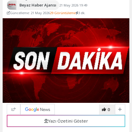
Beyaz Haber Ajansı
21 May 2026 19:49
Güncelleme: 21 May 2026
29 Görüntüleme
3 dk.
0
Yazı Özetini Göster