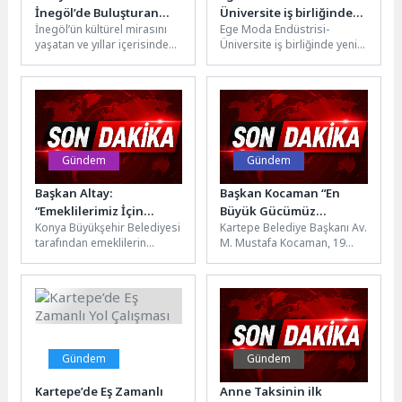
İnegöl’de Buluşturan
Üniversite iş birliğinde
İnegöl’ün kültürel mirasını
Ege Moda Endüstrisi-
Festival Başladı
yeni dönemin ilk adımı
yaşatan ve yıllar içerisinde
Üniversite iş birliğinde yeni
atıldı
şehrin marka
dönemin ilk adımı atıldı. Kısa
organizasyonlarından biri
süre önce Ege Hazır...
haline gelen 39.
Uluslararası...
Gündem
Gündem
Başkan Altay:
Başkan Kocaman “En
“Emeklilerimiz İçin
Büyük Gücümüz
Konya Büyükşehir Belediyesi
Kartepe Belediye Başkanı Av.
Hatırdan Hatıraya Kültür
Gençlerimizdir”
tarafından emeklilerin
M. Mustafa Kocaman, 19
Turlarımız Seydişehir-
sosyal yaşama katılımını
Mayıs Atatürk’ü Anma,
Beyşehir Gezisi İle
artırmak ve kültürel bağlarını
Gençlik ve Spor Bayramı...
Başladı”
güçlendirmek amacıyla 31...
Gündem
Gündem
Kartepe’de Eş Zamanlı
Anne Taksinin ilk