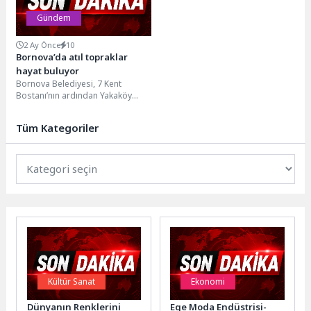
Gündem
2 Ay Önce
10
Bornova’da atıl topraklar
hayat buluyor
Bornova Belediyesi, 7 Kent
Bostanı’nın ardından Yakaköy
Doğal Tarım Çiftliği’ndeki 15
dönümlük arazide yazlık fide...
Tüm Kategoriler
Kültür Sanat
Ekonomi
Dünyanın Renklerini
Ege Moda Endüstrisi-