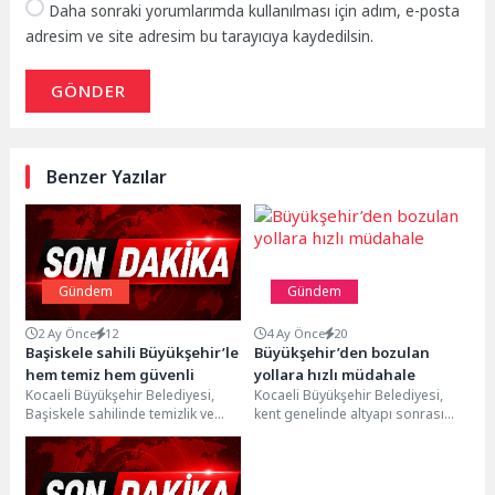
Daha sonraki yorumlarımda kullanılması için adım, e-posta
adresim ve site adresim bu tarayıcıya kaydedilsin.
GÖNDER
Benzer Yazılar
Gündem
Gündem
2 Ay Önce
12
4 Ay Önce
20
Başiskele sahili Büyükşehir’le
Büyükşehir’den bozulan
hem temiz hem güvenli
yollara hızlı müdahale
Kocaeli Büyükşehir Belediyesi,
Kocaeli Büyükşehir Belediyesi,
Başiskele sahilinde temizlik ve
kent genelinde altyapı sonrası
bakım çalışmalarını aralıksız
bozulan yolları hızla onararak
sürdürüyor. İlçenin en prestijli
ulaşım konforunu artırıyor. Bu...
yaşam...