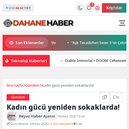
2
Kriptolar
USD
44.64 TRY
Son Eklenenler
Buluşmaları gençleri İzmir’de
“Aşk Tesadüfleri Sever 3″ün Çekimleri 
Teknoloji Haberleri
Diablo Immortal × DOOM: Cehennemin ik
Ana Sayfa
Gündem
Kadın gücü yeniden sokaklarda!
Gündem
0
Kadın gücü yeniden sokaklarda!
Beyaz Haber Ajansı
04 Haz 2026 10:20
Güncelleme: 04 Haz 2026
13 Görüntüleme
3 dk.