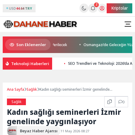
2
Kriptolar
USD
44.64 TRY
Son Eklenenler
ey Makedonya’da Toprağa Verilecek
Osmangazi’de Geleceğin Yüzücüleri 
Teknoloji Haberleri
SEO Trendleri ve Teknoloji: 2026’da 
Ana Sayfa
Sağlık
Kadın sağlığı seminerleri İzmir genelinde
yaygınlaşıyor
Sağlık
0
Kadın sağlığı seminerleri İzmir
genelinde yaygınlaşıyor
Beyaz Haber Ajansı
11 May 2026 08:27