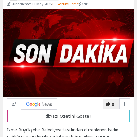
Güncelleme: 11 May 2026
18 Görüntüleme
3 dk.
0
Yazı Özetini Göster
İzmir Büyükşehir Belediyesi tarafından düzenlenen kadın
sağlığı seminerleriyle kadınların doğru bilgiye erişimi