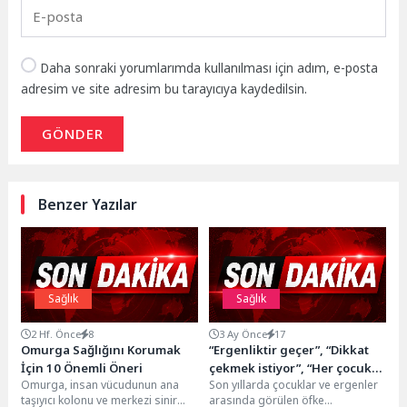
Daha sonraki yorumlarımda kullanılması için adım, e-posta
adresim ve site adresim bu tarayıcıya kaydedilsin.
GÖNDER
Benzer Yazılar
Sağlık
Sağlık
2 Hf. Önce
8
3 Ay Önce
17
Omurga Sağlığını Korumak
“Ergenliktir geçer”, “Dikkat
İçin 10 Önemli Öneri
çekmek istiyor”, “Her çocukta
Omurga, insan vücudunun ana
Son yıllarda çocuklar ve ergenler
olur” demeyin!
taşıyıcı kolonu ve merkezi sinir
arasında görülen öfke