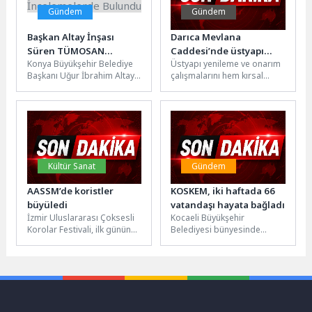
Gündem
Gündem
Başkan Altay İnşası
Darıca Mevlana
Süren TÜMOSAN
Caddesi’nde üstyapı
Konya Büyükşehir Belediye
Üstyapı yenileme ve onarım
Kavşağı’nda
tamam
Başkanı Uğur İbrahim Altay,
çalışmalarını hem kırsal
İncelemelerde Bulundu
Stadyum-Şehir Hastanesi
kesimlerde hem de ilçe
Tramvay Hattı ikinci etap
merkezlerinde yoğun
çalışmaları kapsamında...
tempoda sürdüren...
Kültür Sanat
Gündem
AASSM’de koristler
KOSKEM, iki haftada 66
büyüledi
vatandaşı hayata bağladı
İzmir Uluslararası Çoksesli
Kocaeli Büyükşehir
Korolar Festivali, ilk gününde
Belediyesi bünyesinde
yoğun ilgi gördü. İlk günün
görev yapan KOSKEM
heyecanı koristlerin
ekipleri, deniz sezonunun ilk
gözlerinden...
iki haftasında boğulma
tehlikesi...