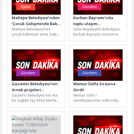
Eğitim
Gündem
Maltepe Belediyesi’nden
Kurban Bayramı’nda
‘Çocuk Gelişiminde Baba
toplu ulaşım
Maltepe Belediyesi’nce
İzmir Büyükşehir Belediyesi,
Rolü’ semineri
düzenlemesi
çocuk bakımının anne, baba
Kurban Bayramı süresince
ve bakım verenler tarafından
kent içi toplu ulaşımda sefer
eşit şekilde üstlenilmesini
planlamasını güncelledi.
teşvik eden...
ESHOT, İZULAŞ,...
Gündem
Gündem
Gaziemir Belediyesi’nin
Memur İstifa Sırasına
örnek projeleri
Girdi!
Gaziemir Belediyesi’nin Ata
Memur istifa !
Türkiye’ye model oldu
Evi Sağlıklı Yaş Alma Merkezi
sendikalarından istifa ediyor.
ile Sağlık Köyü Yaşam
Toplu sözleşme
Kampüsü, 700 proje...
görüşmelerinde çok düşük
bir maaş zammı alan...