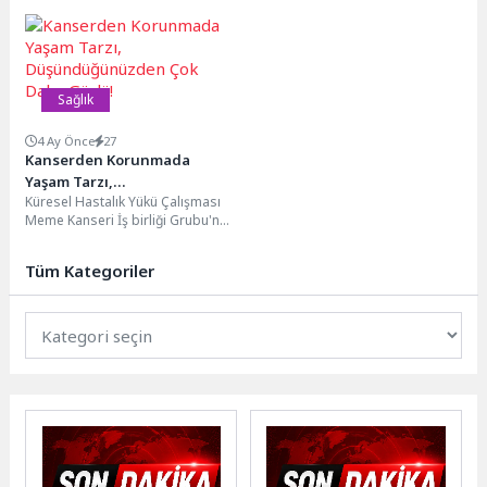
sisteminin koruyucu kalkanı
patlamaları, akran zorbalığı, içe
olarak tanımlanıyor. Kemikler...
kapanma, riskli davranışlar...
Sağlık
4 Ay Önce
27
Kanserden Korunmada
Yaşam Tarzı,
Küresel Hastalık Yükü Çalışması
Düşündüğünüzden Çok Daha
Meme Kanseri İş birliği Grubu'nun
Güçlü!
analizine göre, kadınlarda yeni
meme kanseri...
Tüm Kategoriler