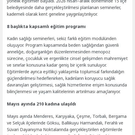
yönelik eğitimler başladı. 2026 nisan–aralık döneminde 15 ilçe
belediyesinde daha gerçekleştirilmesi planlanan seminerler,
kademeli olarak kent geneline yaygınlaştırılıyor.
8 başlıkta kapsamlı eğitim programı
Kadın sağlığı seminerleri, sekiz farklı eğitim modülünden
oluşuyor. Program kapsamında beden sağlığından güvenli
anneliğe, doğurganlığın düzenlenmesinden menopoz
sürecine, çocukluk ve ergenlikte cinsel gelişimden mahremiyet
ve sınırlar konusuna kadar geniş bir içerik sunuluyor.
Eğitimlerde ayrıca eşitlikçi yaklaşımla toplumsal farkındalığın
güçlendirilmesi hedeflenirken, kadınların koruyucu sağlık
davranışları geliştirmesi, sağlık hizmetlerine erişim konusunda
bilinçlenmesi ve yaşam kalitelerinin artırılması amaçlanıyor.
Mayıs ayında 210 kadına ulaşıldı
Mayıs ayında Menderes, Karşıyaka, Çeşme, Torbalı, Bergama
ve Selçuk ilçelerinde Göksu, Ballıkuyu Harmandalı, Ferahlı ve
Süvari Dayanışma Noktalarında gerçekleştirilen eğitimlerde