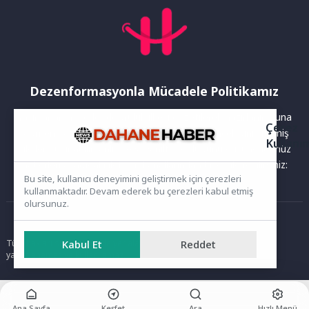
Dezenformasyonla Mücadele Politikamız
Yayınlanan haberler doğruluk ilkesi gözetilerek hazırlanır. Buna
Çerez
rağmen bazı içeriklerde eksik, hatalı veya güncelliğini yitirmiş
Kullanı
bilgiler bulunabilir.Yanlış veya yanıltıcı olduğunu düşündüğünüz
haberleri aşağıdaki iletişim kanallarından bize bildirebilirsiniz:
Bu site, kullanıcı deneyimini geliştirmek için çerezleri
kullanmaktadır. Devam ederek bu çerezleri kabul etmiş
olursunuz.
Ana Sayfa
Kabul Et
Reddet
Tüm hakları saklıdır. Sitede yer alan içerikler izinsiz kopyalanamaz,
yayımlanamaz ve kullanılamaz.
Ana Sayfa
Keşfet
Ara
Hızlı Menü