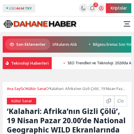
2
Kriptolar
USD
44.64 TRY
Son Eklenenler
Geleceğin Yüzücüleri Sertifikalarını Aldı
Bilgesu Erenus Son Yolculu
Teknoloji Haberleri
SEO Trendleri ve Teknoloji: 2026’da 
Ana Sayfa
Kültür Sanat
‘Kalahari: Afrika’nın Gizli Çölü’, 19 Nisan Pazar
20.00’de National Geographic WILD
Ekranlarında İzleyicilerle Buluşuyor!
Kültür Sanat
0
‘Kalahari: Afrika’nın Gizli Çölü’,
19 Nisan Pazar 20.00’de National
Geographic WILD Ekranlarında