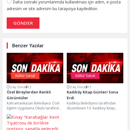
Daha sonraki yorumlarımda kullanılması için adım, e-posta
adresim ve site adresim bu tarayıcıya kaydedilsin.
GÖNDER
Benzer Yazılar
Kültür Sanat
Kültür Sanat
2 Ay Önce
12
2 Ay Önce
17
Özel Bireylerden Renkli
Kadıköy Kitap Günleri Sona
Görüntüler
Erdi
Kahramankazan Belediyesi Özel
Kadıköy Belediyesi tarafından
Eğitim Uygulama Okulu tarafından
düzenlenen 10. Kadıköy Kitap
düzenlenen etkinlikte, öğrencilerin
Günleri sona erdi. Etkinliği 100
hazırladığı görsel sanatlar sergisi
binin üzerinde kitapsever...
ve...