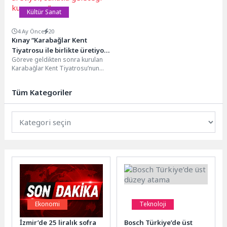
Kültür Sanat
4 Ay Önce
20
Kınay “Karabağlar Kent
Tiyatrosu ile birlikte üretiyor,
Göreve geldikten sonra kurulan
sanatla geleceği kuruyoruz”
Karabağlar Kent Tiyatrosu’nun
Karabağlar’ın hikâyesi olduğunu
vurgulayan Başkan Helil Kınay,
Tüm Kategoriler
“Karabağlar’da...
Ekonomi
Teknoloji
İzmir’de 25 liralık sofra
Bosch Türkiye’de üst