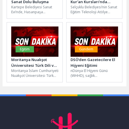
Sanat Dolu Buluşma
Kur’an Kursları’nda
Kartepe Belediyesi Sanat
Selçuklu Belediyesi’nin Sanat
Çocuklarla Buluştu
Evi’nde, Hasanpaşa
Eğitim Teknoloji Atölye
Ortaokulu öğrencileri
Programları (SETAP)
tarafından hazırlanan “Barış
kapsamında çocukların milli
Manço” temalı sanat sergisi
ve manevi gelişimine katkı...
düzenlenen...
Eğitim
Gündem
Moritanya Nuakşot
DSÖ’den Gazetecilere El
Üniversitesi Türk Dili ve
Hijyeni Eğitimi
Moritanya İslam Cumhuriyeti
nDünya El Hijyeni Günü
Edebiyatı Öğrencileri
Nuakşot Üniversitesi Türk
(WHHD), sağlık
Başkan Altay’ı Ziyaret
Dili ve Edebiyatı Bölümü
hizmetlerinde enfeksiyon
Etti
öğrencileri, akademisyenleri
önleme ve kontrolüne
ve fakülte yöneticilerinden...
yönelik kanıta dayalı, pratik...