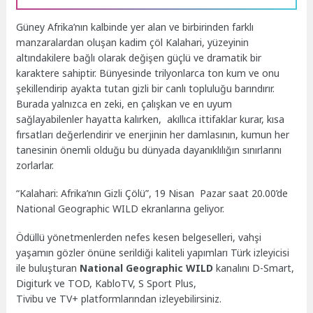
Güney Afrika’nın kalbinde yer alan ve birbirinden farklı
manzaralardan oluşan kadim çöl Kalahari, yüzeyinin
altındakilere bağlı olarak değişen güçlü ve dramatik bir
karaktere sahiptir. Bünyesinde trilyonlarca ton kum ve onu
şekillendirip ayakta tutan gizli bir canlı topluluğu barındırır.
Burada yalnızca en zeki, en çalışkan ve en uyum
sağlayabilenler hayatta kalırken, akıllıca ittifaklar kurar, kısa
fırsatları değerlendirir ve enerjinin her damlasının, kumun her
tanesinin önemli olduğu bu dünyada dayanıklılığın sınırlarını
zorlarlar.
“Kalahari: Afrika’nın Gizli Çölü”, 19 Nisan Pazar saat 20.00’de
National Geographic WILD ekranlarına geliyor.
Ödüllü yönetmenlerden nefes kesen belgeselleri, vahşi
yaşamın gözler önüne serildiği kaliteli yapımları Türk izleyicisi
ile buluşturan
National Geographic WILD
kanalını D-Smart,
Digiturk ve TOD, KabloTV, S Sport Plus,
Tivibu ve TV+ platformlarından izleyebilirsiniz.