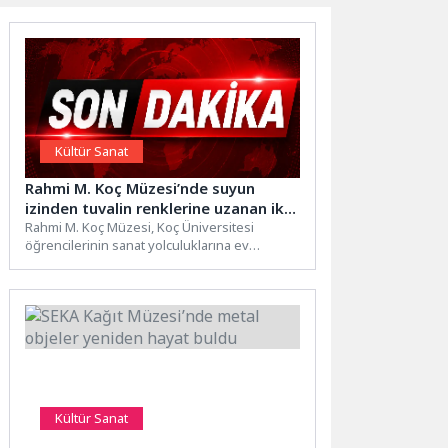
Kültür Sanat
Rahmi M. Koç Müzesi’nde suyun
izinden tuvalin renklerine uzanan iki
özel sergi
Rahmi M. Koç Müzesi, Koç Üniversitesi
öğrencilerinin sanat yolculuklarına ev
sahipliği yapıyor. Koç Üniversitesi Ebru...
Kültür Sanat