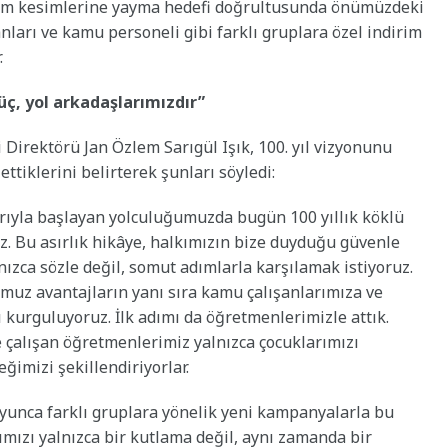
tüm kesimlerine yayma hedefi doğrultusunda önümüzdeki
anları ve kamu personeli gibi farklı gruplara özel indirim
.
üç, yol arkadaşlarımızdır”
irektörü Jan Özlem Sarıgül Işık, 100. yıl vizyonunu
tiklerini belirterek şunları söyledi:
arıyla başlayan yolculuğumuzda bugün 100 yıllık köklü
. Bu asırlık hikâye, halkımızın bize duyduğu güvenle
lnızca sözle değil, somut adımlarla karşılamak istiyoruz.
uz avantajların yanı sıra kamu çalışanlarımıza ve
kurguluyoruz. İlk adımı da öğretmenlerimizle attık.
 çalışan öğretmenlerimiz yalnızca çocuklarımızı
eğimizi şekillendiriyorlar.
unca farklı gruplara yönelik yeni kampanyalarla bu
ımızı yalnızca bir kutlama değil, aynı zamanda bir