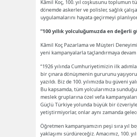
Kâmil Koç, 100. yıl coşkusunu toplumun 
dönemde askerler ve polisler, sağlık çalış
uygulamalarını hayata geçirmeyi planlıyor
“100 yıllık yolculuğumuzda en değerli g
Kâmil Koç Pazarlama ve Müşteri Deneyimi D
yeni kampanyalarla taçlandırmaya devam et
“1926 yılında Cumhuriyetimizin ilk adıml
bir çınara dönüşmenin gururunu yaşıyoruz
yazıldı. Biz de 100. yılımızda bu güveni ya
Bu kapsamda, tüm yolcularımıza sunduğum
meslek gruplarına özel vefa kampanyaları 
Güçlü Türkiye yolunda büyük bir özveriyle
yetiştirmiyorlar, onlar aynı zamanda gelec
Öğretmen kampanyamızın peşi sıra yıl boy
yaklaşımı sürdüreceğiz. Amacımız, 100. yıl