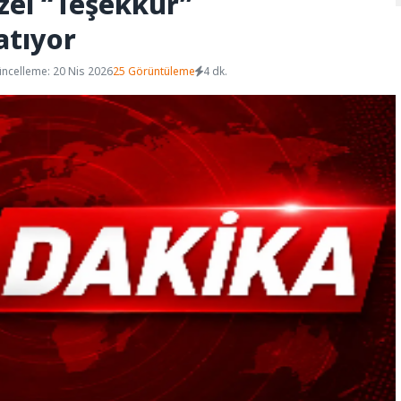
zel “Teşekkür”
atıyor
ncelleme: 20 Nis 2026
25 Görüntüleme
4 dk.