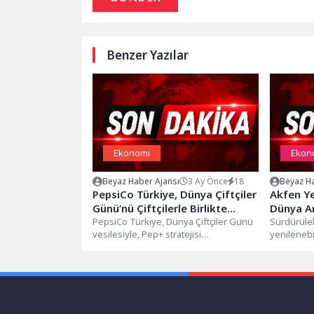
Benzer Yazılar
Ekonomi
Ekon
Beyaz Haber Ajansı
3 Ay Önce
18
Beyaz Ha
PepsiCo Türkiye, Dünya Çiftçiler
Akfen Ye
Günü’nü Çiftçilerle Birlikte
Dünya A
Tarımın Geleceğini İnşa Ederek
PepsiCo Türkiye, Dünya Çiftçiler Günü
Aşkale’d
Sürdürülebi
vesilesiyle, Pep+ stratejisi
yenilenebil
Kutluyor
Hibeli A
doğrultusunda tarladan sofraya
tutmayan A
sürdürülebilir bir değer zinciri...
Enerji, fa
sosyal kalk