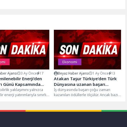
omi
Ekonomi
ber Ajansı
3 Ay Önce
17
Beyaz Haber Ajansı
1 Ay Önce
13
nilenebilir Enerji’den
Atakan Taşur Türkiye’den Türk
rı Günü Kapsamında
Dünyasına uzanan başarı
e Üreticilere Yüzde 70
lirlik yaklaşımını yalnızca
hikayesiyle dikkat çekiyor
İş dünyasında başarı çoğu zaman
ir enerji yatırımlarıyla sınırlı
kazanılan ödüllerle ölçülür. Ancak bazı
rılı Kovan Desteği
kfen Yenilenebilir
isimler vardır ki yalnızca ödül...
aliyet gösterdiği bölgelerde
ınmayı...