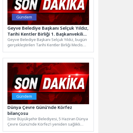
Gündem
Geyve Belediye Başkanı Selçuk Yıldız,
Tarihi Kentler Birliği 1. Başkanvekili
Seçildi
Geyve Belediye Başkanı Selçuk Yıldız, bugün
gerçekleştirilen Tarihi Kentler Birliği Meclis
Toplantısı’nda tüm siyasi partilerin...
Gündem
Dünya Çevre Günü’nde Körfez
bilançosu
İzmir Büyükşehir Belediyesi, 5 Haziran Dünya
Çevre Günü’nde Körfez’i yeniden sağlıklı
günlerine kavuşturmak için yürüttüğü...