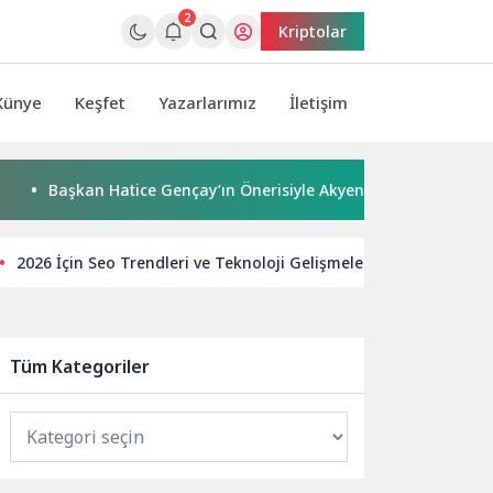
2
Kriptolar
Künye
Keşfet
Yazarlarımız
İletişim
kan Hatice Gençay’ın Önerisiyle Akyeniköy Düğün Salonu Yıl Son
2026 İçin Seo Trendleri ve Teknoloji Gelişmeleri
Dijital
Tüm Kategoriler