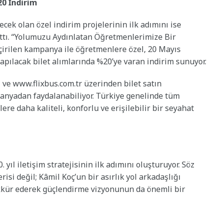
0 İndirim
ecek olan özel indirim projelerinin ilk adımını ise
attı. “Yolumuzu Aydınlatan Öğretmenlerimize Bir
çirilen kampanya ile öğretmenlere özel, 20 Mayıs
yapılacak bilet alımlarında %20’ye varan indirim sunuyor.
ve www.flixbus.com.tr üzerinden bilet satın
nyadan faydalanabiliyor. Türkiye genelinde tüm
re daha kaliteli, konforlu ve erişilebilir bir seyahat
yıl iletişim stratejisinin ilk adımını oluşturuyor. Söz
si değil; Kâmil Koç’un bir asırlık yol arkadaşlığı
kkür ederek güçlendirme vizyonunun da önemli bir