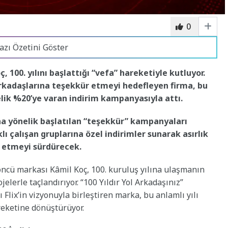
0
azı Özetini Göster
, 100. yılını başlattığı “vefa” hareketiyle kutluyor.
 arkadaşlarına teşekkür etmeyi hedefleyen firma, bu
ik %20’ye varan indirim kampanyasıyla attı.
na yönelik başlatılan “teşekkür” kampanyaları
ı çalışan gruplarına özel indirimler sunarak asırlık
e etmeyi sürdürecek.
 öncü markası Kâmil Koç, 100. kuruluş yılına ulaşmanın
lerle taçlandırıyor. “100 Yıldır Yol Arkadaşınız”
ı Flix’in vizyonuyla birleştiren marka, bu anlamlı yılı
reketine dönüştürüyor.