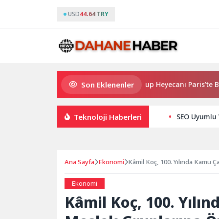
USD
44.64 TRY
Son Eklenenler
2026 PUBG Mobile World Cup Heyecanı Paris’te Başlıyor
Teknoloji Haberleri
SEO Uyumlu W
Ana Sayfa
Ekonomi
Kâmil Koç, 100. Yılında Kamu Ç
Başlatıyor
Ekonomi
Kâmil Koç, 100. Yılı