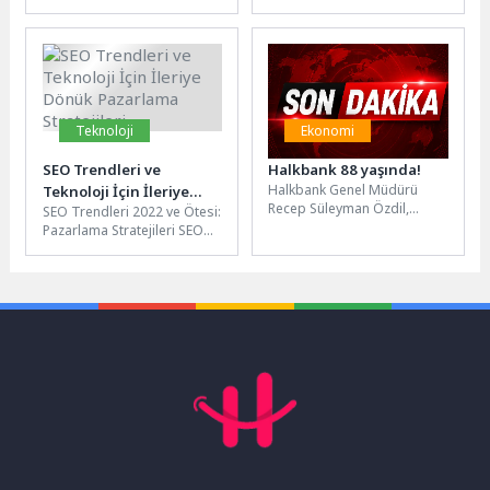
yatırımlardan biri olan ve
hazırlanan gençlere 6 bin TL
kamuoyunda “Güney
asker harçlığı ve asker...
Marmara Otoyolu” olarak
bilinen...
Teknoloji
Ekonomi
SEO Trendleri ve
Halkbank 88 yaşında!
Halkbank Genel Müdürü
Teknoloji İçin İleriye
Recep Süleyman Özdil,
SEO Trendleri 2022 ve Ötesi:
Dönük Pazarlama
Banka’nın 88. kuruluş yıl
Pazarlama Stratejileri SEO
Stratejileri
dönümü dolayısıyla yaptığı
dünyasında sürekli değişen
açıklamada, “Bankamız,...
trendler doğrultusunda,
dijital pazarlama...