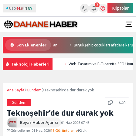
2
Kriptolar
USD
44.64 TRY
Son Eklenenler
 start Başkan Büyükakın’dan
Büyükşehir, çocukları afetlere karşı bilin
Teknoloji Haberleri
Web Tasarım ve E-Ticarette SEO Uyuml
Ana Sayfa
Gündem
Teknoşehir’de dur durak yok
Gündem
0
Teknoşehir’de dur durak yok
Beyaz Haber Ajansı
01 Haz 2026 07:43
Güncelleme: 01 Haz 2026
18 Görüntüleme
2 dk.