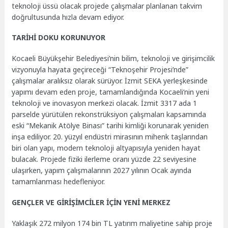
teknoloji üssü olacak projede çalışmalar planlanan takvim
doğrultusunda hızla devam ediyor.
TARİHİ DOKU KORUNUYOR
Kocaeli Büyükşehir Belediyesi’nin bilim, teknoloji ve girişimcilik
vizyonuyla hayata geçireceği “Teknoşehir Projesi’nde”
çalışmalar aralıksız olarak sürüyor. İzmit SEKA yerleşkesinde
yapımı devam eden proje, tamamlandığında Kocaeli’nin yeni
teknoloji ve inovasyon merkezi olacak. İzmit 3317 ada 1
parselde yürütülen rekonstrüksiyon çalışmaları kapsamında
eski “Mekanik Atölye Binası” tarihi kimliği korunarak yeniden
inşa ediliyor. 20. yüzyıl endüstri mirasının mihenk taşlarından
biri olan yapı, modern teknoloji altyapısıyla yeniden hayat
bulacak. Projede fiziki ilerleme oranı yüzde 22 seviyesine
ulaşırken, yapım çalışmalarının 2027 yılının Ocak ayında
tamamlanması hedefleniyor.
GENÇLER VE GİRİŞİMCİLER İÇİN YENİ MERKEZ
Yaklaşık 272 milyon 174 bin TL yatırım maliyetine sahip proje