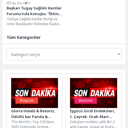
3 Ay Önce
11
Başkan Tugay Sağlıklı Kentler
Forumu’nda konuştu: “İklim
Türkiye Sağlıklı Kentler Birliği ve
hedefleri ancak kentlerde
İzmir Büyükşehir Belediye Başkanı
somutlaşır”
Dr. Cemil Tugay’ın öncülüğünde
bu yıl...
Tüm Kategoriler
Magazin
Ekonomi
Gloria Hotels & Resorts,
İşgücü Girdi Endeksleri,
Ödüllü bar Panda &
I. Çeyrek: Ocak-Mart
The World's Top 500 Bars
İstihdam endeksi yıllık %1,2
Sons ile unutulmaz bir
2026
2025 listesinde zirveye
arttı Sanayi, inşaat ve ticaret-