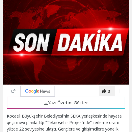
0
Yazı Özetini Göster
Kocaeli Büyükşehir Belediyesi’nin SEKA yerleşkesinde hayata
geçirmeyi planladığı “Teknoşehir Projesi’nde” ilerleme oranı
yüzde 22 seviyesine ulaştı. Gençlere ve girişimcilere yönelik