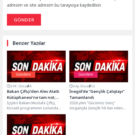
adresim ve site adresim bu tarayıcıya kaydedilsin.
GÖNDER
Benzer Yazılar
Gündem
Gündem
3 Hf. Önce
4
3 Ay Önce
12
Bakan Çiftçi’den Alev Alatlı
İnegöl’de “Gençlik Çalıştayı”
Kütüphanesi’ne tam not;
Tamamlandı
İçişleri Bakanı Mustafa Çiftçi,
2026 yılını “Gücümüz Genç”
“Yeter ki siz okuyun, çalışın”
Kocaeli programının sonunda
sloganıyla Gençlik Yılı ilan eden
ziyaret ettiği Alev Alatlı
İnegöl Belediyesi, Mart ayında
Kütüphanesi’nde gençlerle bir
yapılan arama...
araya...