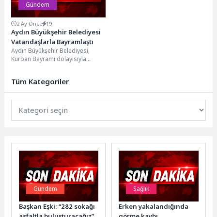
Gündem
2 Ay Önce
19
Aydın Büyükşehir Belediyesi
Vatandaşlarla Bayramlaştı
Aydın Büyükşehir Belediyesi,
Kurban Bayramı dolayısıyla
bayram namazı sonrası
vatandaşlara lokum ve limonata
Tüm Kategoriler
ikram ederek...
Gündem
Sağlık
Başkan Eşki: “282 sokağı
Erken yakalandığında
asfaltla buluşturacağız”
görme kaybı