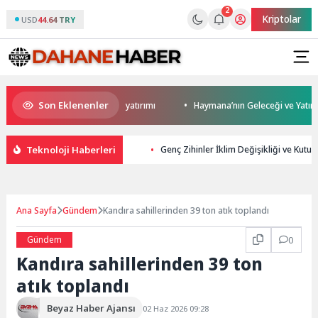
2
Kriptolar
USD
44.64 TRY
Son Eklenenler
 Darıca’ya modern ulaşım yatırımı
Haymana’nın Geleceği ve Yatırım Pot
Teknoloji Haberleri
Genç Zihinler İklim Değişikliği ve Kutu
Ana Sayfa
Gündem
Kandıra sahillerinden 39 ton atık toplandı
Gündem
0
Kandıra sahillerinden 39 ton
atık toplandı
Beyaz Haber Ajansı
02 Haz 2026 09:28