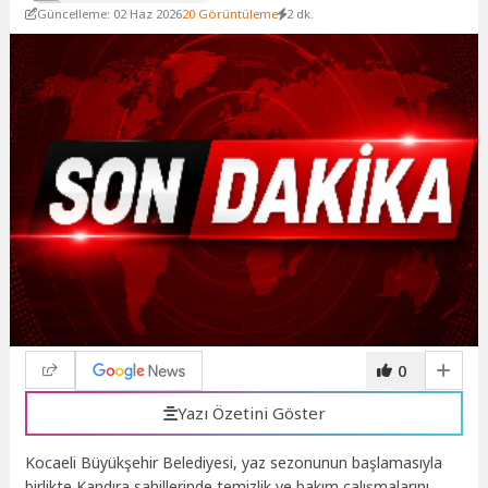
Güncelleme: 02 Haz 2026
20 Görüntüleme
2 dk.
0
Yazı Özetini Göster
Kocaeli Büyükşehir Belediyesi, yaz sezonunun başlamasıyla
birlikte Kandıra sahillerinde temizlik ve bakım çalışmalarını