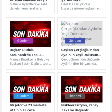
Mahalle ziyaretleri ve saha
Özellikle ileri yaştaki
korunabiliyor, hatta…
denetimlerini aralıksız
kişilerde görme kaybının en
sürdüren Bornova Belediye
önemli nedenleri arasında
Başkanı Ömer Eşki, bu kez
gösterilen sarı nokta
Çamdibi’nin...
hastalığı dünya...
Gündem
Gündem
Başkan Dutlulu
Başkan Çerçioğlu’ndan
Saruhanlı’da Toplu
Aydın’ın Yeşil Dokusunu
Manisa Büyükşehir Belediye
Çerçioğlu’nun öncülüğünde
Ulaşım Esnafıyla Buluştu
Geleceğe Taşıyan
Başkanı Besim Dutlulu, toplu
Aydın’ın dört bir yanında
Çalışma
ulaşım esnafıyla bir araya
hayata geçirilen çalışmalar
gelerek sektörün taleplerini
devam ediyor.Aydın
dinledi....
Büyükşehir Belediyesi Park
ve...
Gündem
Ekonomi
88 şoför ve 23 markete
Nükleer Füzyon, Yapay
411 bin TL ceza
Zeka ve Bağlantı: