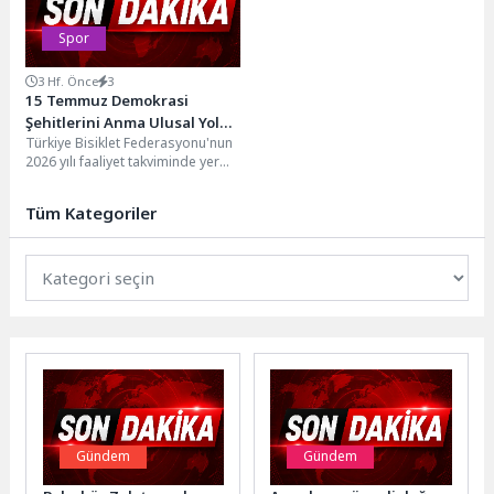
Spor
3 Hf. Önce
3
15 Temmuz Demokrasi
Şehitlerini Anma Ulusal Yol
Türkiye Bisiklet Federasyonu'nun
Yarışı Muğla’da Düzenlendi
2026 yılı faaliyet takviminde yer
alan 15 Temmuz Demokrasi
Şehitlerini Anma Ulusal...
Tüm Kategoriler
Gündem
Gündem