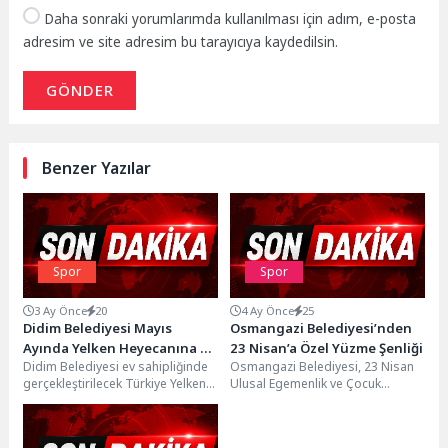
Daha sonraki yorumlarımda kullanılması için adım, e-posta
adresim ve site adresim bu tarayıcıya kaydedilsin.
GÖNDER
Benzer Yazılar
Spor
Spor
3 Ay Önce
20
4 Ay Önce
25
Didim Belediyesi Mayıs
Osmangazi Belediyesi’nden
Ayında Yelken Heyecanına Ev
23 Nisan’a Özel Yüzme Şenliği
Didim Belediyesi ev sahipliğinde
Osmangazi Belediyesi, 23 Nisan
Sahipliği Yapacak
gerçekleştirilecek Türkiye Yelken
Ulusal Egemenlik ve Çocuk
Federasyonu 2025–2026 Yelken
Bayramı kapsamında çocuklara
Ligi kapsamında düzenlenen
yönelik anlamlı bir
Formula Kite...
organizasyona...