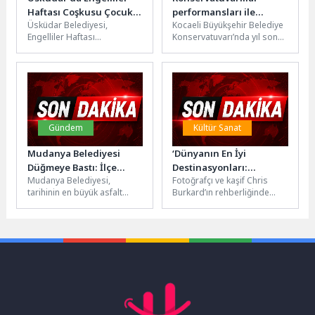
Haftası Coşkusu Çocuk
performansları ile
Üsküdar Belediyesi,
Kocaeli Büyükşehir Belediye
Köyü’ne Taşındı
gururlandırdı
Engelliler Haftası
Konservatuvarı’nda yıl sonu
kapsamında düzenlediği
öğrenci konserleri başladı.
etkinliklerin üçüncü gününde
İlk gösteriyi Klarnet Bölümü
özel gereksinimli bireyleri ve
gerçekleştirirken, bir...
ailelerini Üsküdar...
Gündem
Kültür Sanat
Mudanya Belediyesi
‘Dünyanın En İyi
Düğmeye Bastı: İlçe
Destinasyonları:
Mudanya Belediyesi,
Fotoğrafçı ve kaşif Chris
Genelinde Yol Çalışması
Guizhou’, 18 Nisan
tarihinin en büyük asfalt
Burkard’ın rehberliğinde
Başladı
Cumartesi 19.00’da
yatırımı kapsamında ilçe
Çin’in Guizhou bölgesine
National Geographic
genelinde yol yenileme
uzanan keşif dolu bir
Ekranlarında!
çalışmalarını başlattı. Asfalt...
yolculuğu ekranlara...