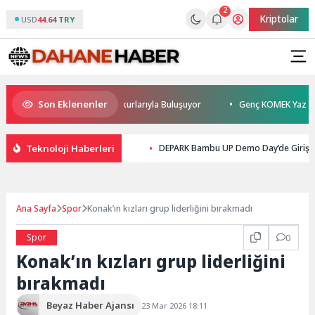
2
Kriptolar
USD
44.64 TRY
Son Eklenenler
Burhan Sönmez TESAK’ta Okurlarıyla Buluşuyor
Genç KOMEK Yaz Okulu 
Teknoloji Haberleri
DEPARK Bambu UP Demo Day’de Girişimci
Ana Sayfa
Spor
Konak’ın kızları grup liderliğini bırakmadı
Spor
0
Konak’ın kızları grup liderliğini
bırakmadı
Beyaz Haber Ajansı
23 Mar 2026 18:11