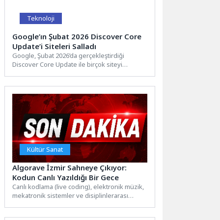
Teknoloji
Google’ın Şubat 2026 Discover Core
Update’i Siteleri Salladı
Google, Şubat 2026’da gerçekleştirdiği
Discover Core Update ile birçok siteyi
derinden sarstı. Bu güncelleme özellikle...
Kültür Sanat
Algorave İzmir Sahneye Çıkıyor:
Kodun Canlı Yazıldığı Bir Gece
Canlı kodlama (live coding), elektronik müzik,
mekatronik sistemler ve disiplinlerarası
sanatı bir araya getiren Algorave...