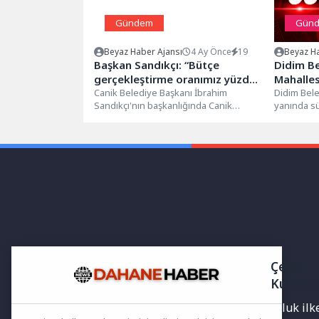
Gündem
Gün
Beyaz Haber Ajansı
4 Ay Önce
19
Beyaz Ha
Başkan Sandıkçı: “Bütçe
Didim Be
gerçekleştirme oranımız yüzde
Mahalles
96”
Canik Belediye Başkanı İbrahim
Güçlendi
Didim Bele
Sandıkçı'nın başkanlığında Canik
yanında s
Belediye Meclisi Nisan Ayı Açılış
yatırımlar
Toplantısı gerçekleşti. Canik Belediye...
kapsamda E
Çerez
Kullanı
Yayınlanan haberler doğruluk ilkes