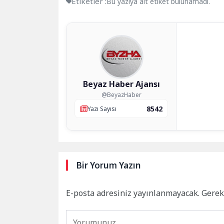
Etiketler :
Bu yazıya ait etiket bulunamadı.
Beyaz Haber Ajansı
@BeyazHaber
8542
Yazı Sayısı
Bir Yorum Yazın
E-posta adresiniz yayınlanmayacak.
Gerek