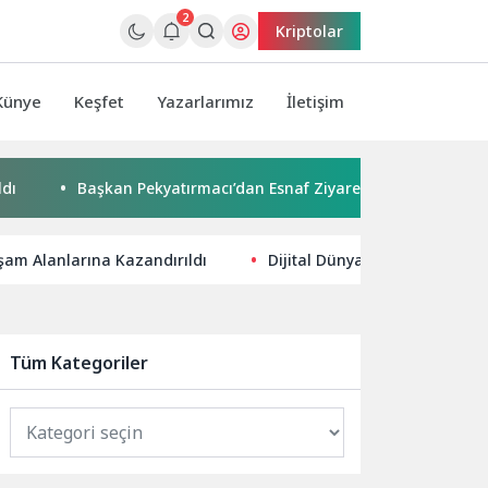
2
Kriptolar
Künye
Keşfet
Yazarlarımız
İletişim
Başkan Pekyatırmacı’dan Esnaf Ziyareti
Çocuklar boyadı
aşam Alanlarına Kazandırıldı
Dijital Dünyada Yükselin: SE
Tüm Kategoriler