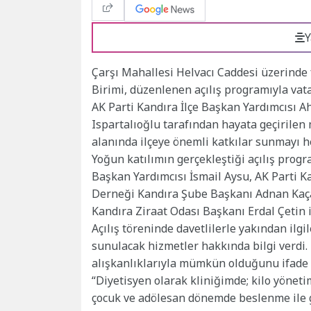
Y
Çarşı Mahallesi Helvacı Caddesi üzerinde 
Birimi, düzenlenen açılış programıyla va
AK Parti Kandıra İlçe Başkan Yardımcısı A
Ispartalıoğlu tarafından hayata geçirile
alanında ilçeye önemli katkılar sunmayı he
Yoğun katılımın gerçekleştiği açılış prog
Başkan Yardımcısı İsmail Aysu, AK Parti K
Derneği Kandıra Şube Başkanı Adnan Kaça
Kandıra Ziraat Odası Başkanı Erdal Çetin il
Açılış töreninde davetlilerle yakından il
sunulacak hizmetler hakkında bilgi verdi.
alışkanlıklarıyla mümkün olduğunu ifade 
“Diyetisyen olarak kliniğimde; kilo yönet
çocuk ve adölesan dönemde beslenme ile 