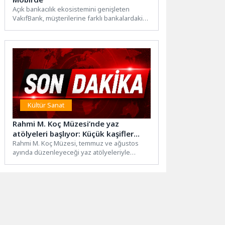
Açık bankacılık ekosistemini genişleten
VakıfBank, müşterilerine farklı bankalardaki
kart ve hesaplarını tek merkezden yönetme
imkânı...
Kültür Sanat
Rahmi M. Koç Müzesi’nde yaz
atölyeleri başlıyor: Küçük kaşifler
hem eğlenecek hem öğrenecek
Rahmi M. Koç Müzesi, temmuz ve ağustos
ayında düzenleyeceği yaz atölyeleriyle
çocukları bilim, sanat ve...