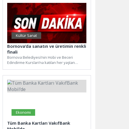
Kültür Sanat
Bornova’da sanatın ve üretimin renkli
finali
Bornova Belediyesi’nin Hobi ve Beceri
Edindirme Kursları’na katılan her yaştan
kursiyerin yıl boyunca ürettiği çalışmalar,...
Ekonomi
Tüm Banka Kartları VakıfBank
Mobil’de