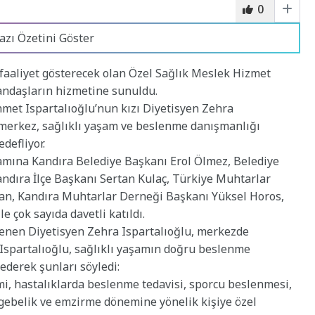
0
azı Özetini Göster
faaliyet gösterecek olan Özel Sağlık Meslek Hizmet
tandaşların hizmetine sunuldu.
hmet Ispartalıoğlu’nun kızı Diyetisyen Zehra
n merkez, sağlıklı yaşam ve beslenme danışmanlığı
defliyor.
ramına Kandıra Belediye Başkanı Erol Ölmez, Belediye
andıra İlçe Başkanı Sertan Kulaç, Türkiye Muhtarlar
n, Kandıra Muhtarlar Derneği Başkanı Yüksel Horos,
e çok sayıda davetli katıldı.
gilenen Diyetisyen Zehra Ispartalıoğlu, merkezde
 Ispartalıoğlu, sağlıklı yaşamın doğru beslenme
ederek şunları söyledi:
imi, hastalıklarda beslenme tedavisi, sporcu beslenmesi,
gebelik ve emzirme dönemine yönelik kişiye özel