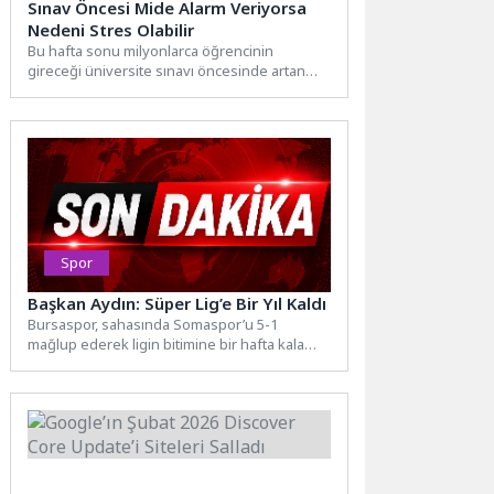
Sınav Öncesi Mide Alarm Veriyorsa
Nedeni Stres Olabilir
Bu hafta sonu milyonlarca öğrencinin
gireceği üniversite sınavı öncesinde artan
stres yalnızca zihni değil, sindirim...
Spor
Başkan Aydın: Süper Lig’e Bir Yıl Kaldı
Bursaspor, sahasında Somaspor’u 5-1
mağlup ederek ligin bitimine bir hafta kala
şampiyonluğunu ilan etti ve...