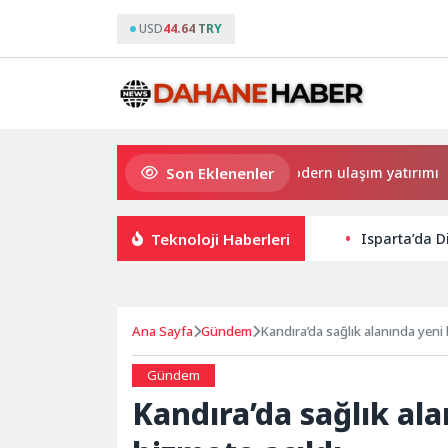
USD
44.64 TRY
Son Eklenenler
Büyükşehir’den Darıca’ya modern ulaşım yatırımı
H
Teknoloji Haberleri
Isparta’da D
Ana Sayfa
Gündem
Kandıra’da sağlık alanında yeni 
Gündem
Kandıra’da sağlık ala