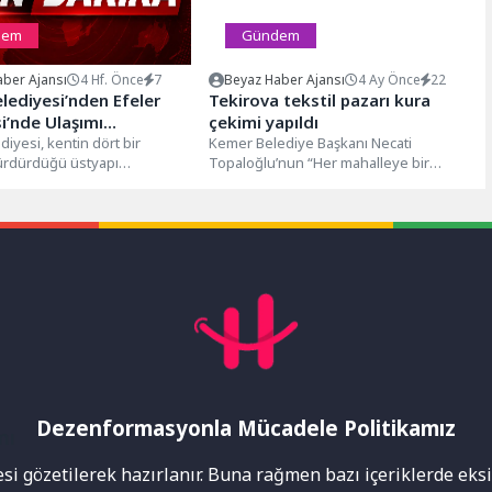
dem
Gündem
ber Ajansı
4 Hf. Önce
7
Beyaz Haber Ajansı
4 Ay Önce
22
lediyesi’nden Efeler
Tekirova tekstil pazarı kura
i’nde Ulaşımı
çekimi yapıldı
ren Çalışma
diyesi, kentin dört bir
Kemer Belediye Başkanı Necati
ürdürdüğü üstyapı
Topaloğlu’nun “Her mahalleye bir
ına aralıksız devam ediyor. Bu
kapalı pazar yeri” projesi kapsamında
feler...
Tekirova Mahallesi’ne...
Dezenformasyonla Mücadele Politikamız
mı
i gözetilerek hazırlanır. Buna rağmen bazı içeriklerde eksik