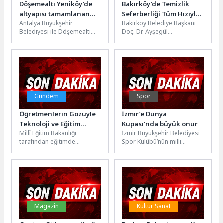
Döşemealtı Yeniköy’de
Bakırköy’de Temizlik
altyapısı tamamlanan
Seferberliği Tüm Hızıyla
Antalya Büyükşehir
Bakırköy Belediye Başkanı
yollar asfaltlanıyor
Sürüyor
Belediyesi ile Döşemealtı
Doç. Dr. Ayşegül
Belediyesi arasında yapılan
Ovalıoğlu’nun göreve
protokol kapsamında
gelmesinin ardından ilçede
Yeniköy Mahallesi’nde
başlatılan temizlik
Turgut Özal Caddesi...
seferberliği çalışmaları...
Gündem
Spor
Öğretmenlerin Gözüyle
İzmir’e Dünya
Teknoloji ve Eğitim
Kupası’nda büyük onur
Millî Eğitim Bakanlığı
İzmir Büyükşehir Belediyesi
Bölgesel Çalıştayları
tarafından eğitimde
Spor Kulübü’nün milli
Raporu Yayımlandı
teknolojinin kullanılması
jimnastikçisi Altan Doğan,
konularında politika
Bulgaristan’da düzenlenen
geliştirmede rehberlik
Artistik Cimnastik World
yapması amacıyla
Challenge...
“Cumhuriyetin 100....
Magazin
Kültür Sanat