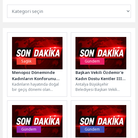
Sağlık
Gündem
Menopoz Döneminde
Başkan Vekili Özdemir’e
Kadınların Konforunu
Kadın Dostu Kentler III
Kadınların hayatında doğal
Antalya Büyükşehir
Artıran 7 Öneri
Programı heyetinden
bir geçiş dönemi olan
Belediyesi Başkan Vekili
ziyaret
menopoz, artık yalnızca
Büşra Özdemir, Kadın Dostu
“katlanılması gereken” bir
Kentler III Programı heyetini
süreç olarak...
kabul etti....
Gündem
Gündem