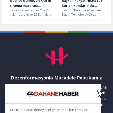
Gupi ve Gülmeyen Kral’ın
Başkan Pekyatırmacı Yaz
sinema macerası
Kur’an Kursları’nda
Senaryosunu Gupse Özay'ın
Selçuklu Belediyesi’nin Sanat
başlıyor
Çocuklarla Buluştu
kaleme aldığı ve 23 Ekim'de
Eğitim Teknoloji Atölye
sadece sinemalarda vizyona
Programları (SETAP)
girmeye hazırlanan
kapsamında çocukların milli
animasyon filmi...
ve manevi gelişimine katkı...
Dezenformasyonla Mücadele Politikamız
Yayınlanan haberler doğruluk ilkesi gözetilerek hazırlanır. Buna
Çerez
rağmen bazı içeriklerde eksik, hatalı veya güncelliğini yitirmiş
Kullanı
bilgiler bulunabilir.Yanlış veya yanıltıcı olduğunu düşündüğünüz
haberleri aşağıdaki iletişim kanallarından bize bildirebilirsiniz:
Bu site, kullanıcı deneyimini geliştirmek için çerezleri