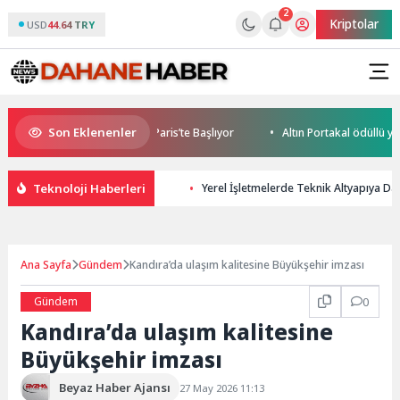
2
Kriptolar
USD
44.64 TRY
Son Eklenenler
le World Cup Heyecanı Paris’te Başlıyor
Altın Portakal ödüllü yönetm
Teknoloji Haberleri
Yerel İşletmelerde Teknik Altyapıya Daya
Ana Sayfa
Gündem
Kandıra’da ulaşım kalitesine Büyükşehir imzası
Gündem
0
Kandıra’da ulaşım kalitesine
Büyükşehir imzası
Beyaz Haber Ajansı
27 May 2026 11:13