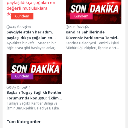
Gündem
Gündem
4 Ay Önce
20
2 Hf. Önce
6
Sevgiyle atılan her adım,
Kandıra Sahillerinde
paylaşıldıkça çoğalan en
Düzensiz Parklanma Temizlik
Ayvalık’ta bir kafe… Sıradan bir
Kandıra Belediyesi Temizlik İşleri
değerli mutluluklara
Hizmetlerini Zorlaştırıyor
öğle arası gibi başlayan anlar,
Müdürlüğü ekipleri, ilçenin dört
dönüşüyor
kısa sürede unutulmayacak bir
bir yanında 7 gün 24 saat
mutluluğa...
esasına...
Gündem
3 Ay Önce
11
Başkan Tugay Sağlıklı Kentler
Forumu’nda konuştu: “İklim
Türkiye Sağlıklı Kentler Birliği ve
hedefleri ancak kentlerde
İzmir Büyükşehir Belediye Başkanı
somutlaşır”
Dr. Cemil Tugay’ın öncülüğünde
bu yıl...
Tüm Kategoriler