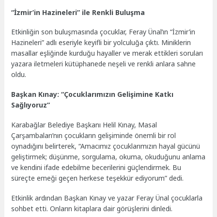
“İzmir’in Hazineleri” ile Renkli Buluşma
Etkinliğin son buluşmasında çocuklar, Feray Ünal’ın “İzmir’in
Hazineleri” adlı eseriyle keyifli bir yolculuğa çıktı. Miniklerin
masallar eşliğinde kurduğu hayaller ve merak ettikleri soruları
yazara iletmeleri kütüphanede neşeli ve renkli anlara sahne
oldu.
Başkan Kınay: “Çocuklarımızın Gelişimine Katkı
Sağlıyoruz”
Karabağlar Belediye Başkanı Helil Kınay, Masal
Çarşambaları’nın çocukların gelişiminde önemli bir rol
oynadığını belirterek, “Amacımız çocuklarımızın hayal gücünü
geliştirmek; düşünme, sorgulama, okuma, okuduğunu anlama
ve kendini ifade edebilme becerilerini güçlendirmek. Bu
süreçte emeği geçen herkese teşekkür ediyorum” dedi.
Etkinlik ardından Başkan Kınay ve yazar Feray Ünal çocuklarla
sohbet etti. Onların kitaplara dair görüşlerini dinledi.