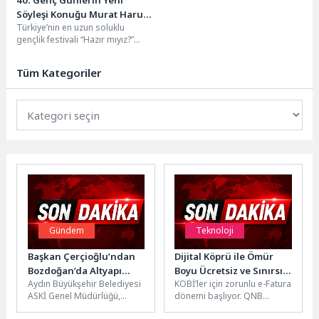
40. Genç Günlerin Yeni
Söyleşi Konuğu Murat Harun
Türkiye’nin en uzun soluklu
Öngören’di
gençlik festivali “Hazır mıyız?”
mottosuyla düzenlenen 40. Genç
Günler’de, Müze Gazhane...
Tüm Kategoriler
Gündem
Teknoloji
Başkan Çerçioğlu’ndan
Dijital Köprü ile Ömür
Bozdoğan’da Altyapı
Boyu Ücretsiz ve Sınırsız
Aydın Büyükşehir Belediyesi
KOBİ’ler için zorunlu e-Fatura
Yatırımı
E-Fatura
ASKİ Genel Müdürlüğü,
dönemi başlıyor. QNB
Bozdoğan ilçesi Dümen
eSolutions’ın e-Dönüşüm