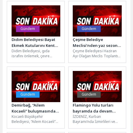
Mahallesi’nde içme suyu
çözümleri ile Dijital Köprü,
altyapısını daha da...
KOBİ’ler için...
Gündem
Gündem
Didim Belediyesi Bayat
Çeşme Belediye
Ekmek Kutularını Kent
Meclisi’nden yaz sezonu
Didim Belediyesi, gıda
Çeşme Belediyesi Haziran
Genelinde
kararı: İnşaat yasağı 15
israfını önlemek, çevre
Ayı Olağan Meclis Toplantısı
Yaygınlaştırıyor
Haziran’da başlıyor
bilincini güçlendirmek ve
gerçekleştirildi. Toplantıda,
bayat ekmeklerin yeniden
yaz sezonunda kent
değerlendirilmesini
yaşamının ve turizm...
sağlamak amacıyla...
Gündem
Gündem
Demirbağ, “Ailem
Flamingo Yolu turları
Kocaeli” buluşmasında
bayramda da devam
Kocaeli Büyükşehir
İZDENİZ, Kurban
konuştu; “Aile, insanın
ediyor
Belediyesi, “Ailem Kocaeli”
Bayramı’nda İzmirlileri ve
ilk mektebidir”
buluşmaları kapsamında
kent ziyaretçilerini Gediz
divan edebiyatına dair
Deltası’nın eşsiz doğasıyla