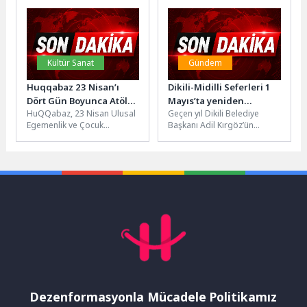
yorumları ve şiirleri ile
buluşturacak. Dünyadaki
tanınan Dr....
flamingo nüfusunun...
Kültür Sanat
Gündem
Huqqabaz 23 Nisan’ı
Dikili-Midilli Seferleri 1
Dört Gün Boyunca Atölye
Mayıs’ta yeniden
HuQQabaz, 23 Nisan Ulusal
Geçen yıl Dikili Belediye
Deneyimleriyle Kutluyor
başlıyor
Egemenlik ve Çocuk
Başkanı Adil Kırgöz’ün
Bayramı’nı Cedgo Çocuk
girişimleri sonucunda
Atölyesi iş birliğiyle
İstanbul Deniz Otobüsleri
hazırladığı özel...
(İDO) iş birliği...
Dezenformasyonla Mücadele Politikamız