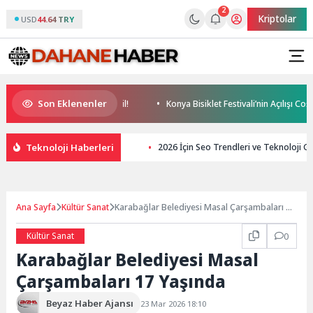
2
Kriptolar
USD
44.64 TRY
Son Eklenenler
kese uygun bir tedavi değil!
Konya Bisiklet Festivali’nin Açılışı Coşkuy
Teknoloji Haberleri
2026 İçin Seo Trendleri ve Teknoloji Ge
Ana Sayfa
Kültür Sanat
Karabağlar Belediyesi Masal Çarşambaları 17
Yaşında
Kültür Sanat
0
Karabağlar Belediyesi Masal
Çarşambaları 17 Yaşında
Beyaz Haber Ajansı
23 Mar 2026 18:10