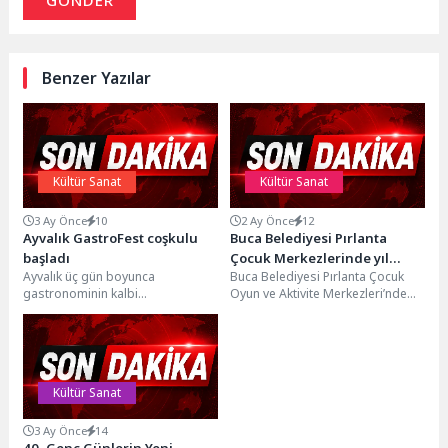
GÖNDER
Benzer Yazılar
Kültür Sanat
Kültür Sanat
3 Ay Önce
10
2 Ay Önce
12
Ayvalık GastroFest coşkulu
Buca Belediyesi Pırlanta
başladı
Çocuk Merkezlerinde yıl
Ayvalık üç gün boyunca
Buca Belediyesi Pırlanta Çocuk
sonu heyecanı
gastronominin kalbi
Oyun ve Aktivite Merkezleri’nde
olacakTürkiye’nin önemli
eğitim dönemini tamamlayan
gastronomi destinasyonları
minikler, yıl sonu heyecanı...
arasında gösterilen Ayvalık’ta bu
yıl...
Kültür Sanat
3 Ay Önce
14