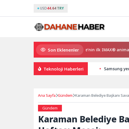
USD
44.64 TRY
Son Eklenenler
Gupi ve Gülmeyen Kral Türkiye’nin ilk IMAX® animasyon f
Teknoloji Haberleri
Samsung yedi
Ana Sayfa
Gündem
Karaman Belediye Başkanı Savaş 
Gündem
Karaman Belediye Baş