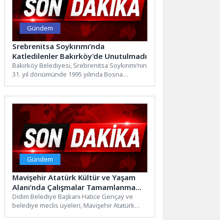
Gündem
Srebrenitsa Soykırımı’nda
Katledilenler Bakırköy’de Unutulmadı
Bakırköy Belediyesi, Srebrenitsa Soykırımı’nın
31. yıl dönümünde 1995 yılında Bosna
Hersek’in Srebrenitsa kentinde katledilen 8...
Gündem
Mavişehir Atatürk Kültür ve Yaşam
Alanı’nda Çalışmalar Tamamlanma
Aşamasına Geldi
Didim Belediye Başkanı Hatice Gençay ve
belediye meclis üyeleri, Mavişehir Atatürk
Kültür ve Yaşam Alanı’nda...