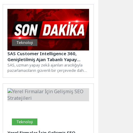
Teknoloji
SAS Customer Intelligence 360,
Genişletilmiş Ajan Tabanlı Yapay
Zeka Yeteneklerini Tanıttı
SAS, uzman yapay zekâ ajanları aracılığıyla
pazarlamacıların güvenli bir çerçevede daha
hızlı aksiyon almalarına olanak...
Teknoloji
Yerel Firmalar İçin Gelişmiş SEO