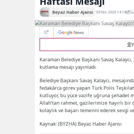
Haftası Mesajı
Beyaz Haber Ajansı
09 Nis 2026 14:18
Gü
Y
Karaman Belediye Başkanı Savaş Kalaycı, P
kutlama mesajı yayınladı.
Belediye Başkanı Savaş Kalaycı, mesajında
fedakârca görev yapan Türk Polis Teşkila
kutluyor, bu yüce vazife uğruna şehadet 
Allah’tan rahmet, gazilerimize hayırlı bir
kolaylık ve başarı temenni ederek sevgi v
Kaynak: (BYZHA) Beyaz Haber Ajansı