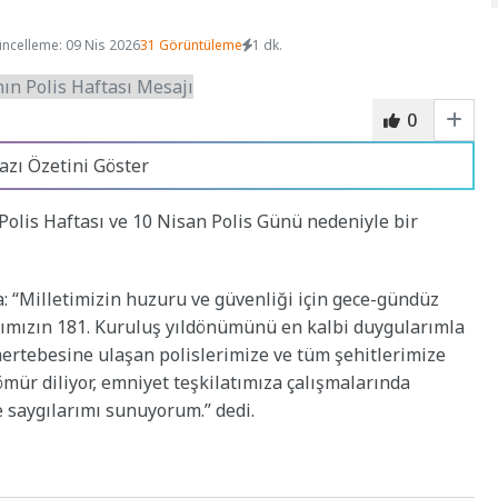
ncelleme: 09 Nis 2026
31 Görüntüleme
1 dk.
0
azı Özetini Göster
olis Haftası ve 10 Nisan Polis Günü nedeniyle bir
: “Milletimizin huzuru ve güvenliği için gece-gündüz
tımızın 181. Kuruluş yıldönümünü en kalbi duygularımla
mertebesine ulaşan polislerimize ve tüm şehitlerimize
 ömür diliyor, emniyet teşkilatımıza çalışmalarında
e saygılarımı sunuyorum.” dedi.