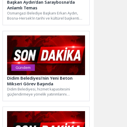
Başkan Aydın’dan Saraybosna’da
Anlamlı Temas
Osmangazi Belediye Başkanı Erkan Aydın,
Bosna-Hersek’in tarihi ve kültürel başkenti
Saraybosna’da gerçekleştirdiği temaslarda
hem duygusal...
Gündem
Didim Belediyesi’nin Yeni Beton
Mikseri Görev Başında
Didim Belediyesi, hizmet kapasitesini
güçlendirmeye yönelik yatırımlarını
sürdürüyor. Belediye araç filosuna
kazandırılan yeni beton mikseri,...