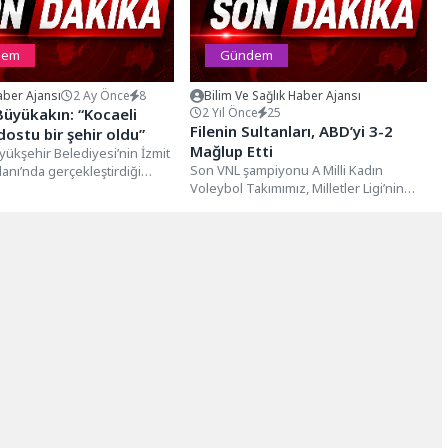
dem
Gündem
ber Ajansı
2 Ay Önce
8
Bilim Ve Sağlık Haber Ajansı
üyükakın: “Kocaeli
2 Yıl Önce
25
Filenin Sultanları, ABD’yi 3-2
dostu bir şehir oldu”
Mağlup Etti
yükşehir Belediyesi’nin İzmit
Son VNL şampiyonu A Milli Kadın
nı’nda gerçekleştirdiği
Voleybol Takımımız, Milletler Ligi’nin
ası Kültür Buluşması” bu yıl da
2’nci haftasındaki 4’ncü maçında
ntülere...
ABD’yi...