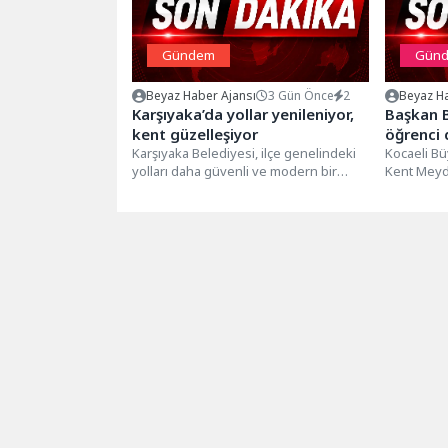
Gündem
Gün
Beyaz Haber Ajansı
3 Gün Önce
2
Beyaz Ha
Karşıyaka’da yollar yenileniyor,
Başkan B
kent güzelleşiyor
öğrenci 
Karşıyaka Belediyesi, ilçe genelindeki
Kocaeli Bü
yolları daha güvenli ve modern bir
Kent Meyda
yapıya kavuşturmak amacıyla yenileme
“Uluslarar
çalışmalarını...
renkli görü