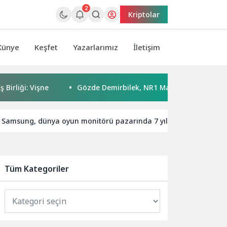
2
Kriptolar
Künye
Keşfet
Yazarlarımız
İletişim
ği: Vişne
Gözde Demirbilek, NR1 Magazin’de: ‘Son assolist
Samsung, dünya oyun monitörü pazarında 7 yıldır liderliğini ko
Tüm Kategoriler