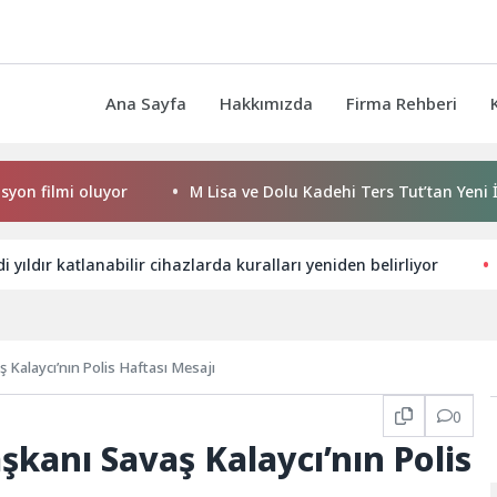
Ana Sayfa
Hakkımızda
Firma Rehberi
ilmi oluyor
M Lisa ve Dolu Kadehi Ters Tut’tan Yeni İş Birli
 yıldır katlanabilir cihazlarda kuralları yeniden belirliyor
Kalaycı’nın Polis Haftası Mesajı
0
kanı Savaş Kalaycı’nın Polis