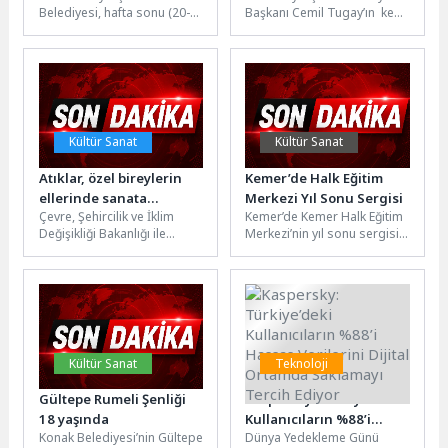
Belediyesi, hafta sonu (20-
Başkanı Cemil Tugay’ın kent
kavuşuyor
21 Haziran) gerçekleştirilen
genelinde hayata geçireceği
Yükseköğretim Kurumları
projeler kapsamında
Sınavı’nda (YKS) öğrencilerin
Dikili’ye kazandırılacak ileri...
sınav merkezlerine...
Kültür Sanat
Kültür Sanat
Atıklar, özel bireylerin
Kemer’de Halk Eğitim
ellerinde sanata
Merkezi Yıl Sonu Sergisi
Çevre, Şehircilik ve İklim
Kemer’de Kemer Halk Eğitim
dönüştü
Değişikliği Bakanlığı ile
Merkezi’nin yıl sonu sergisi
Kocaeli Büyükşehir
düzenlendi. Sergi
Belediyesi iş birliğinde
kapsamında halk eğitim
Kocaeli Kongre
kursiyerlerinin hazırladığı...
Merkezi’nde...
Kültür Sanat
Teknoloji
Gültepe Rumeli Şenliği
Kaspersky: Türkiye’deki
18 yaşında
Kullanıcıların %88’i
Konak Belediyesi’nin Gültepe
Dünya Yedekleme Günü
Hassas Verilerini Dijital