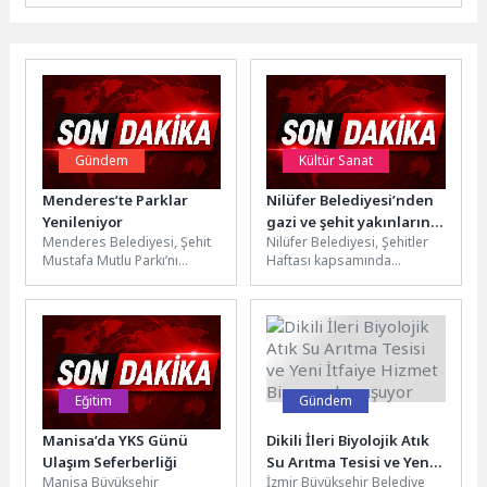
Gündem
Kültür Sanat
Menderes’te Parklar
Nilüfer Belediyesi’nden
Yenileniyor
gazi ve şehit yakınlarına
Menderes Belediyesi, Şehit
Nilüfer Belediyesi, Şehitler
vefa
Mustafa Mutlu Parkı’nı
Haftası kapsamında
yenileyerek 2 yılda yenilenen
Mihraplı Şehitlik
parklara bir yenisini daha
Yerleşkesi’nde bulunan gazi
ekledi.Menderes...
ve şehit yakınları derneklerini
ziyaret...
Eğitim
Gündem
Manisa’da YKS Günü
Dikili İleri Biyolojik Atık
Ulaşım Seferberliği
Su Arıtma Tesisi ve Yeni
Manisa Büyükşehir
İzmir Büyükşehir Belediye
İtfaiye Hizmet Binasına