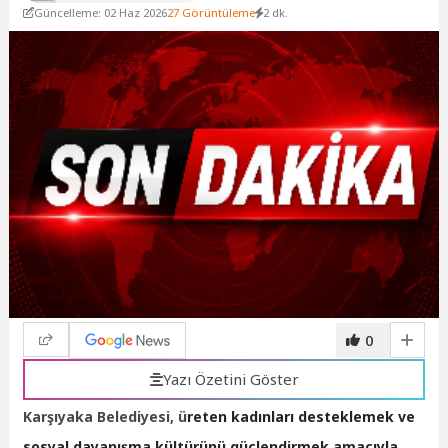
Güncelleme: 02 Haz 2026
27 Görüntüleme
2 dk.
0
Yazı Özetini Göster
Karşıyaka Belediyesi, ü
reten kadınları desteklemek ve
sosyal dayanışma kültürünü güçlendirmek amacıyla