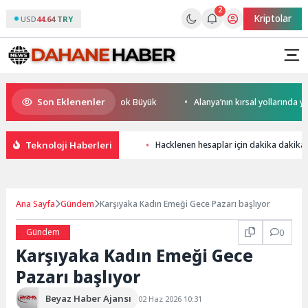
2
Kriptolar
USD
44.64 TRY
Son Eklenenler
resel Rekabet Potansiyeli Çok Büyük
Alanya’nın kırsal yollarında yoğu
Teknoloji Haberleri
Hacklenen hesaplar için dakika dakika
Ana Sayfa
Gündem
Karşıyaka Kadın Emeği Gece Pazarı başlıyor
Gündem
0
Karşıyaka Kadın Emeği Gece
Pazarı başlıyor
Beyaz Haber Ajansı
02 Haz 2026 10:31