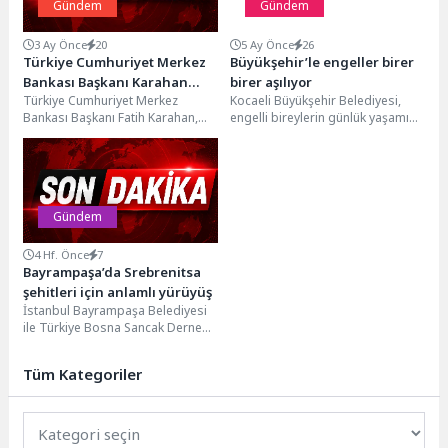
Gündem
Gündem
3 Ay Önce
20
5 Ay Önce
26
Türkiye Cumhuriyet Merkez
Büyükşehir’le engeller birer
Bankası Başkanı Karahan
birer aşılıyor
Türkiye Cumhuriyet Merkez
Kocaeli Büyükşehir Belediyesi,
Başkan Altay’ı Ziyaret Etti
Bankası Başkanı Fatih Karahan,
engelli bireylerin günlük yaşamını
Konya Büyükşehir Belediye
kolaylaştırmak ve kent genelinde
Başkanı Uğur İbrahim Altay’ı
erişilebilirliği artırmak amacıyla
ziyaret...
çalışmalarını...
Gündem
4 Hf. Önce
7
Bayrampaşa’da Srebrenitsa
şehitleri için anlamlı yürüyüş
İstanbul Bayrampaşa Belediyesi
ile Türkiye Bosna Sancak Derneği
iş birliğinde düzenlenen 6.
Uluslararası Srebrenitsa Boşnak...
Tüm Kategoriler